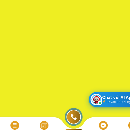
Chat với AI 
Tư vấn LED sỉ n