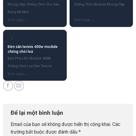
Khung Hộp Chống Chói Cho Sân
Chống Chói Module Khung Hộp
Bóng Đá Mini
✓
Đèn sân tennis 400w module
chống chói loá
Đèn Pha LED Module 400W
Chống Chói Loá Sân Tennis
Để lại một bình luận
Email của bạn sẽ không được hiển thị công khai.
Các
trường bắt buộc được đánh dấu
*