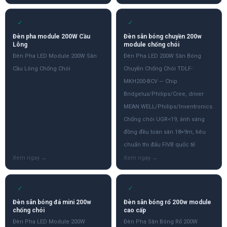
✓
✓
Đèn pha module 200W Cầu
Đèn sân bóng chuyền 200w
Lông
module chống chói
Đèn Pha LED Module 200W Sân
Đèn Pha LED 200W Sân Bóng
Cầu Lông Chống Chói
Chuyền Chống Chói TDLF-
MKH200-BCV — Chip
Bridgelux/Philips/Cree, driver
MEAN WELL/Philips/Inventronics.
Chống chói UGR<19, ánh sáng
đồng đều toàn sân 18×9m, tiêu
chuẩn thi đấu FIVB quốc tế
✓
✓
Đèn sân bóng đá mini 200w
Đèn sân bóng rổ 200w module
chống chói
cao cấp
Đèn Pha LED Module 200W
Đèn Pha Sân Bóng Rổ 200W