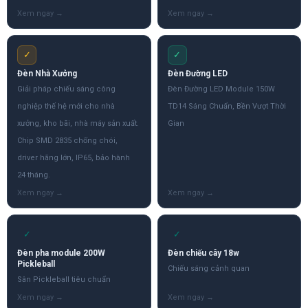
✓
✓
Đèn Nhà Xưởng
Đèn Đường LED
Giải pháp chiếu sáng công
Đèn Đường LED Module 150W
nghiệp thế hệ mới cho nhà
TD14 Sáng Chuẩn, Bền Vượt Thời
xưởng, kho bãi, nhà máy sản xuất.
Gian
Chip SMD 2835 chống chói,
driver hãng lớn, IP65, bảo hành
24 tháng.
✓
✓
Đèn pha module 200W
Đèn chiếu cây 18w
Pickleball
Chiếu sáng cảnh quan
Sân Pickleball tiêu chuẩn