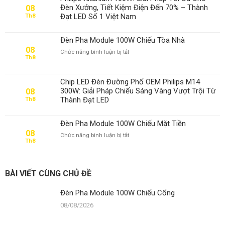
100W
Đèn Xưởng, Tiết Kiệm Điện Đến 70% – Thành
08
Chiếu
Đạt LED Số 1 Việt Nam
Th8
Cổng
Đèn Pha Module 100W Chiếu Tòa Nhà
08
ở
Chức năng bình luận bị tắt
Th8
Đèn
Pha
Module
Chip LED Đèn Đường Phố OEM Philips M14
100W
300W: Giải Pháp Chiếu Sáng Vàng Vượt Trội Từ
08
Chiếu
Thành Đạt LED
Th8
Tòa
Nhà
Đèn Pha Module 100W Chiếu Mặt Tiền
08
ở
Chức năng bình luận bị tắt
Th8
Đèn
Pha
Module
100W
BÀI VIẾT CÙNG CHỦ ĐỀ
Chiếu
Mặt
Đèn Pha Module 100W Chiếu Cổng
Tiền
08/08/2026