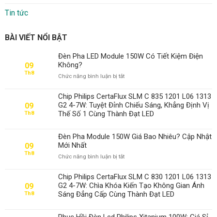
Tin tức
BÀI VIẾT NỔI BẬT
Đèn Pha LED Module 150W Có Tiết Kiệm Điện
Không?
09
Th8
ở
Chức năng bình luận bị tắt
Đèn
Pha
Chip Philips CertaFlux SLM C 835 1201 L06 1313
LED
G2 4-7W: Tuyệt Đỉnh Chiếu Sáng, Khẳng Định Vị
09
Module
Thế Số 1 Cùng Thành Đạt LED
Th8
150W
Có
Tiết
Đèn Pha Module 150W Giá Bao Nhiêu? Cập Nhật
Kiệm
Mới Nhất
09
Điện
Th8
ở
Chức năng bình luận bị tắt
Không?
Đèn
Pha
Chip Philips CertaFlux SLM C 830 1201 L06 1313
Module
G2 4-7W: Chìa Khóa Kiến Tạo Không Gian Ánh
09
150W
Sáng Đẳng Cấp Cùng Thành Đạt LED
Th8
Giá
Bao
Nhiêu?
Phục Hồi Đèn Led Philips Xitanium 100W: Giá Sỉ