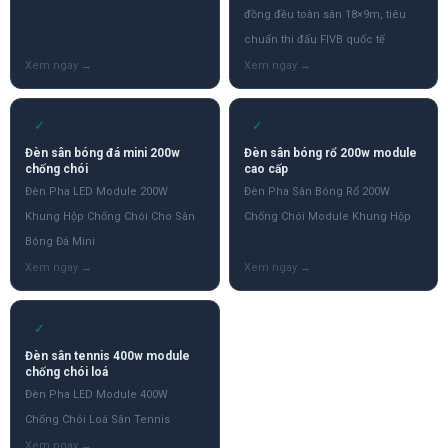
đồng đều toàn sân 18×9m, tiêu
chuẩn thi đấu FIVB quốc tế
✓
✓
Đèn sân bóng đá mini 200w
Đèn sân bóng rổ 200w module
chống chói
cao cấp
Đèn Pha LED Module 200W
Đèn Pha Sân Bóng Rổ 200W
Khung Hộp Chống Chói Cho Sân
Chống Chói Module Khung Hộp
Bóng Đá Mini
✓
Đèn sân tennis 400w module
chống chói loá
Đèn Pha LED Module 400W
Chống Chói Loá Sân Tennis