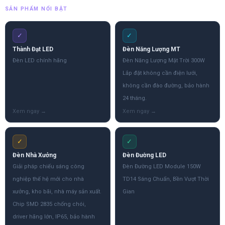
SẢN PHẨM NỔI BẬT
✓
✓
Thành Đạt LED
Đèn Năng Lượng MT
Đèn LED chính hãng
Đèn Năng Lượng Mặt Trời 300W
Lắp đặt không cần điện lưới,
không cần đào đường, bảo hành
24 tháng.
✓
✓
Đèn Nhà Xưởng
Đèn Đường LED
Giải pháp chiếu sáng công
Đèn Đường LED Module 150W
nghiệp thế hệ mới cho nhà
TD14 Sáng Chuẩn, Bền Vượt Thời
xưởng, kho bãi, nhà máy sản xuất.
Gian
Chip SMD 2835 chống chói,
driver hãng lớn, IP65, bảo hành