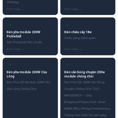
24 tháng.
✓
✓
Đèn pha module 200W
Đèn chiếu cây 18w
Pickleball
Chiếu sáng cảnh quan
Sân Pickleball tiêu chuẩn
✓
✓
Đèn pha module 200W Cầu
Đèn sân bóng chuyền 200w
Lông
module chống chói
Đèn Pha LED Module 200W Sân
Đèn Pha LED 200W Sân Bóng
Cầu Lông Chống Chói
Chuyền Chống Chói TDLF-
MKH200-BCV — Chip
Bridgelux/Philips/Cree, driver
MEAN WELL/Philips/Inventronics.
Chống chói UGR<19, ánh sáng