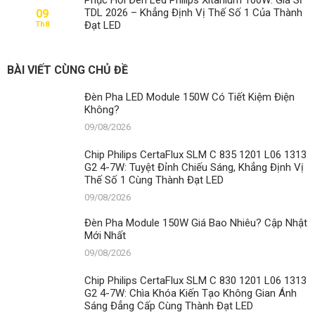
Cập
TDL 2026 – Khẳng Định Vị Thế Số 1 Của Thành
09
Nhật
Đạt LED
Th8
Mới
Nhất
BÀI VIẾT CÙNG CHỦ ĐỀ
Đèn Pha LED Module 150W Có Tiết Kiệm Điện
Không?
09/08/2026
Chip Philips CertaFlux SLM C 835 1201 L06 1313
G2 4-7W: Tuyệt Đỉnh Chiếu Sáng, Khẳng Định Vị
Thế Số 1 Cùng Thành Đạt LED
09/08/2026
Đèn Pha Module 150W Giá Bao Nhiêu? Cập Nhật
Mới Nhất
09/08/2026
Chip Philips CertaFlux SLM C 830 1201 L06 1313
G2 4-7W: Chìa Khóa Kiến Tạo Không Gian Ánh
Sáng Đẳng Cấp Cùng Thành Đạt LED