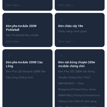
✓
✓
Đèn pha module 200W
Đèn chiếu cây 18w
Pickleball
Chiếu sáng cảnh quan
Sân Pickleball tiêu chuẩn
✓
✓
Đèn pha module 200W Cầu
Đèn sân bóng chuyền 200w
Lông
module chống chói
Đèn Pha LED Module 200W Sân
Đèn Pha LED 200W Sân Bóng
Cầu Lông Chống Chói
Chuyền Chống Chói TDLF-
MKH200-BCV — Chip
Bridgelux/Philips/Cree, driver
MEAN WELL/Philips/Inventronics.
Chống chói UGR<19, ánh sáng