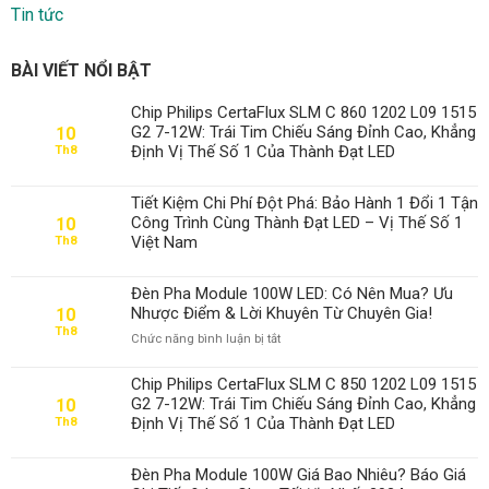
Tin tức
BÀI VIẾT NỔI BẬT
Chip Philips CertaFlux SLM C 860 1202 L09 1515
G2 7-12W: Trái Tim Chiếu Sáng Đỉnh Cao, Khẳng
10
Định Vị Thế Số 1 Của Thành Đạt LED
Th8
Tiết Kiệm Chi Phí Đột Phá: Bảo Hành 1 Đổi 1 Tận
Công Trình Cùng Thành Đạt LED – Vị Thế Số 1
10
Việt Nam
Th8
Đèn Pha Module 100W LED: Có Nên Mua? Ưu
Nhược Điểm & Lời Khuyên Từ Chuyên Gia!
10
Th8
ở
Chức năng bình luận bị tắt
Đèn
Pha
Chip Philips CertaFlux SLM C 850 1202 L09 1515
Module
G2 7-12W: Trái Tim Chiếu Sáng Đỉnh Cao, Khẳng
10
100W
Định Vị Thế Số 1 Của Thành Đạt LED
Th8
LED:
Có
Nên
Đèn Pha Module 100W Giá Bao Nhiêu? Báo Giá
Mua?