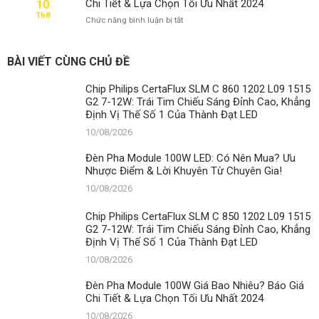
Chi Tiết & Lựa Chọn Tối Ưu Nhất 2024
10
Ưu
Th8
ở
Chức năng bình luận bị tắt
Nhược
Đèn
Điểm
Pha
&
Module
Lời
BÀI VIẾT CÙNG CHỦ ĐỀ
100W
Khuyên
Giá
Từ
Chip Philips CertaFlux SLM C 860 1202 L09 1515
Bao
Chuyên
G2 7-12W: Trái Tim Chiếu Sáng Đỉnh Cao, Khẳng
Nhiêu?
Gia!
Định Vị Thế Số 1 Của Thành Đạt LED
Báo
Giá
10/08/2026
Chi
Tiết
Đèn Pha Module 100W LED: Có Nên Mua? Ưu
&
Nhược Điểm & Lời Khuyên Từ Chuyên Gia!
Lựa
10/08/2026
Chọn
Tối
Ưu
Chip Philips CertaFlux SLM C 850 1202 L09 1515
Nhất
G2 7-12W: Trái Tim Chiếu Sáng Đỉnh Cao, Khẳng
2024
Định Vị Thế Số 1 Của Thành Đạt LED
10/08/2026
Đèn Pha Module 100W Giá Bao Nhiêu? Báo Giá
Chi Tiết & Lựa Chọn Tối Ưu Nhất 2024
10/08/2026