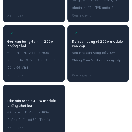
đồng đều toàn sân 18×9m, tiêu
chuẩn thi đấu FIVB quốc tế
✓
✓
Đèn sân bóng đá mini 200w
Đèn sân bóng rổ 200w module
chống chói
cao cấp
Đèn Pha LED Module 200W
Đèn Pha Sân Bóng Rổ 200W
Khung Hộp Chống Chói Cho Sân
Chống Chói Module Khung Hộp
Bóng Đá Mini
✓
Đèn sân tennis 400w module
chống chói loá
Đèn Pha LED Module 400W
Chống Chói Loá Sân Tennis