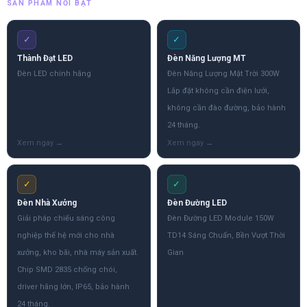
SẢN PHẨM NỔI BẬT
✓
✓
Thành Đạt LED
Đèn Năng Lượng MT
Đèn LED chính hãng
Đèn Năng Lượng Mặt Trời 300W
Lắp đặt không cần điện lưới,
không cần đào đường, bảo hành
24 tháng.
✓
✓
Đèn Nhà Xưởng
Đèn Đường LED
Giải pháp chiếu sáng công
Đèn Đường LED Module 150W
nghiệp thế hệ mới cho nhà
TD14 Sáng Chuẩn, Bền Vượt Thời
xưởng, kho bãi, nhà máy sản xuất.
Gian
Chip SMD 2835 chống chói,
driver hãng lớn, IP65, bảo hành
24 tháng.