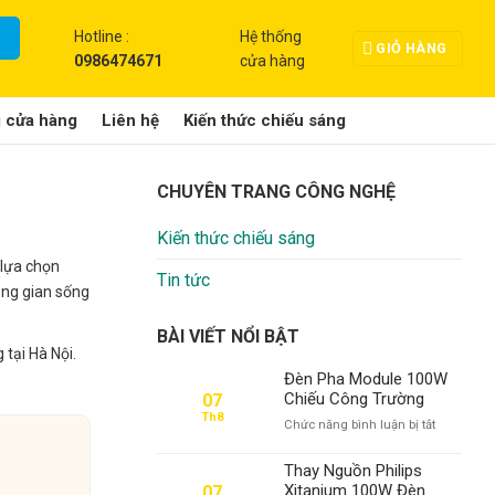
Hotline :
Hệ thống
GIỎ HÀNG
0986474671
cửa hàng
g cửa hàng
Liên hệ
Kiến thức chiếu sáng
CHUYÊN TRANG CÔNG NGHỆ
Kiến thức chiếu sáng
 lựa chọn
Tin tức
hông gian sống
BÀI VIẾT NỔI BẬT
tại Hà Nội.
Đèn Pha Module 100W
Chiếu Công Trường
07
Th8
ở
Chức năng bình luận bị tắt
Đèn
Pha
Thay Nguồn Philips
Module
Xitanium 100W Đèn
07