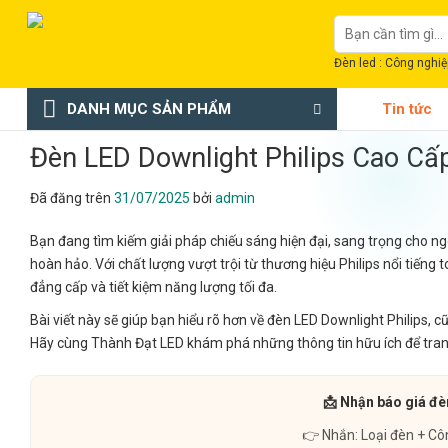
Chuyển
Tìm
đến
kiếm:
nội
Đèn led : Công nghiệp
dung
DANH MỤC SẢN PHẨM
Tin tức
Đèn LED Downlight Philips Cao Cấp
Đã đăng trên
31/07/2025
bởi
admin
Bạn đang tìm kiếm giải pháp chiếu sáng hiện đại, sang trọng cho n
hoàn hảo. Với chất lượng vượt trội từ thương hiệu Philips nổi tiếng
đẳng cấp và tiết kiệm năng lượng tối đa.
Bài viết này sẽ giúp bạn hiểu rõ hơn về đèn LED Downlight Philips
Hãy cùng Thành Đạt LED khám phá những thông tin hữu ích để trang
📩 Nhận báo giá đè
👉 Nhắn: Loại đèn + Cô