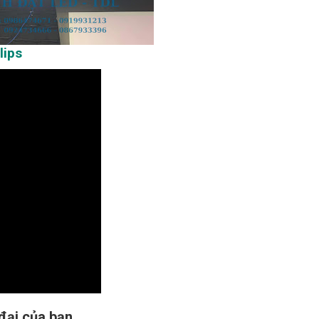
lips
đại của bạn