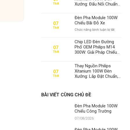
100W
Xưởng: Đấu Nối Chuẩn
Th8
Chiếu
& Tối Ưu Hiệu Suất –
Công
Thành Đạt LED Số 1 Việt
Trường
Đèn Pha Module 100W
Nam
Chiếu Bãi Đỗ Xe
07
Th8
ở
Chức năng bình luận bị tắt
Đèn
Pha
Chip LED Đèn Đường
Module
Phố OEM Philips M14
07
100W
300W: Giải Pháp Chiếu
Th8
Chiếu
Sáng Vượt Trội, Khẳng
Bãi
Định Vị Thế Số 1 Của
Đỗ
Thay Nguồn Philips
Thành Đạt LED
Xe
Xitanium 100W Đèn
07
Xưởng: Lắp Đặt Chuẩn,
Th8
Tối Ưu Hiệu Suất –
Thành Đạt LED Số 1 Việt
Nam
BÀI VIẾT CÙNG CHỦ ĐỀ
Đèn Pha Module 100W
Chiếu Công Trường
07/08/2026
Đèn Pha Module 100W