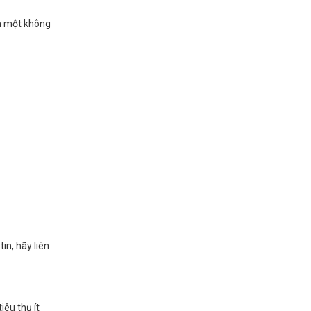
ạn một không
n, hãy liên
iêu thụ ít