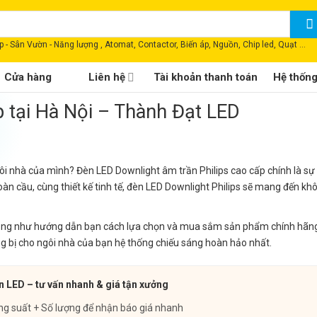
 - Sân Vườn - Năng lượng , Atomat, Contactor, Biến áp, Nguồn, Chip led, Quạt ...
Cửa hàng
Liên hệ
Tài khoản thanh toán
Hệ thốn
 tại Hà Nội – Thành Đạt LED
gôi nhà của mình? Đèn LED Downlight âm trần Philips cao cấp chính là sự
 toàn cầu, cùng thiết kế tinh tế, đèn LED Downlight Philips sẽ mang đến k
, cũng như hướng dẫn bạn cách lựa chọn và mua sắm sản phẩm chính hãng 
 bị cho ngôi nhà của bạn hệ thống chiếu sáng hoàn hảo nhất.
n LED – tư vấn nhanh & giá tận xưởng
ng suất + Số lượng để nhận báo giá nhanh