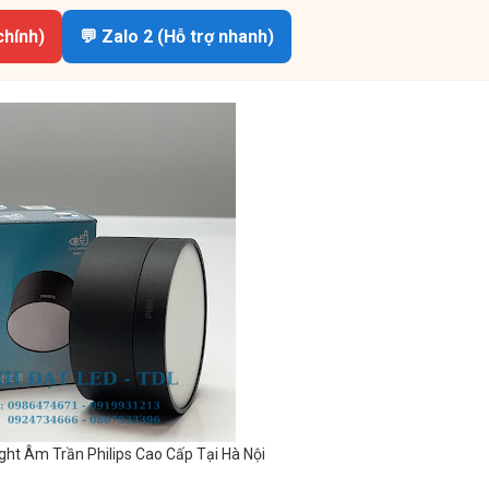
chính)
💬 Zalo 2 (Hỗ trợ nhanh)
ht Âm Trần Philips Cao Cấp Tại Hà Nội