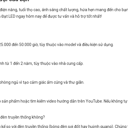
ệm điện năng, tuổi thọ cao, ánh sáng chất lượng, hứa hẹn mang đến cho b
nh Đạt LED ngay hôm nay để được tư vấn và hỗ trợ tốt nhất!
5.000 đến 50.000 giờ, tùy thuộc vào model và điều kiện sử dụng.
nh từ 1 đến 2 năm, tùy thuộc vào nhà cung cấp.
hòng ngủ vì tạo cảm giác ấm cúng và thư giãn.
 sản phẩm hoặc tìm kiếm video hướng dẫn trên YouTube. Nếu không tự ti
i đèn truyền thống không?
 kể so với đèn truyền thống (bóng đèn sợi đốt hay huỳnh quang). Chúng t