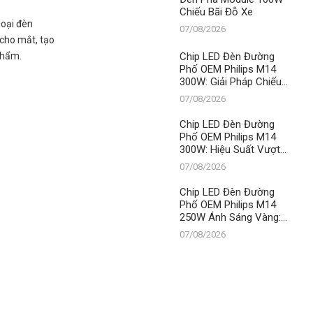
Chiếu Bãi Đỗ Xe
loại đèn
07/08/2026
 cho mắt, tạo
Chip LED Đèn Đường
phẩm.
Phố OEM Philips M14
300W: Giải Pháp Chiếu
Sáng Vượt Trội, Khẳng
07/08/2026
Định Vị Thế Số 1 Của
Thành Đạt LED
Chip LED Đèn Đường
Phố OEM Philips M14
300W: Hiệu Suất Vượt
Trội, Khẳng Định Vị Thế
07/08/2026
Số 1 Của Thành Đạt LED
Chip LED Đèn Đường
Phố OEM Philips M14
250W Ánh Sáng Vàng:
Chìa Khóa Dẫn Lối
07/08/2026
Thành Đạt LED Lên Ngôi
Vua Chiếu Sáng Đô Thị