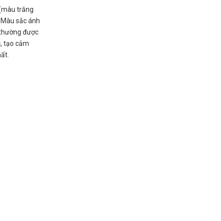
 (màu trắng
. Màu sắc ánh
 thường được
, tạo cảm
ất.