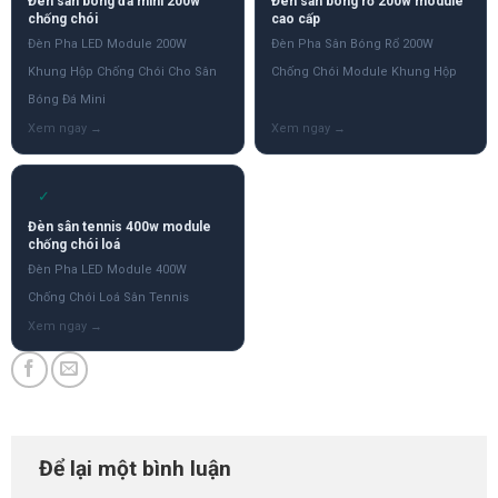
Đèn sân bóng đá mini 200w
Đèn sân bóng rổ 200w module
chống chói
cao cấp
Đèn Pha LED Module 200W
Đèn Pha Sân Bóng Rổ 200W
Khung Hộp Chống Chói Cho Sân
Chống Chói Module Khung Hộp
Bóng Đá Mini
✓
Đèn sân tennis 400w module
chống chói loá
Đèn Pha LED Module 400W
Chống Chói Loá Sân Tennis
Để lại một bình luận