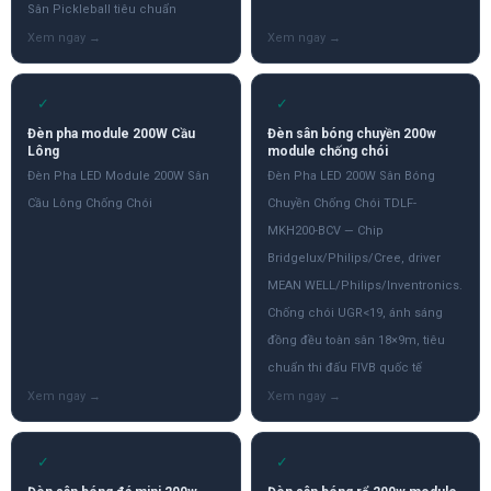
Sân Pickleball tiêu chuẩn
✓
✓
Đèn pha module 200W Cầu
Đèn sân bóng chuyền 200w
Lông
module chống chói
Đèn Pha LED Module 200W Sân
Đèn Pha LED 200W Sân Bóng
Cầu Lông Chống Chói
Chuyền Chống Chói TDLF-
MKH200-BCV — Chip
Bridgelux/Philips/Cree, driver
MEAN WELL/Philips/Inventronics.
Chống chói UGR<19, ánh sáng
đồng đều toàn sân 18×9m, tiêu
chuẩn thi đấu FIVB quốc tế
✓
✓