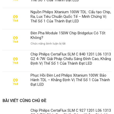
Nguồn Philips Xitanium 100W TDL: Cấu tạo Chip,
Ra, Lux Tiêu Chuẩn Quốc Tế – Minh Chứng Vị
09
Thế Số 1 Của Thành Đạt LED
Th8
Đèn Pha Module 150W Chip Bridgelux Có Tốt
Không?
09
Th8
ở
Chức năng bình luận bị tắt
Đèn
Pha
Chip Philips CertaFlux SLM C 840 1201 L06 1313
Module
G2 4-7W: Giải Pháp Chiếu Sáng Đỉnh Cao, Khẳng
09
150W
Định Vị Thế Số 1 Của Thành Đạt LED
Th8
Chip
Bridgelux
Có
Phục Hồi Đèn Led Philips Xitanium 100W: Bảo
Tốt
Hành TDL – Khẳng Định Vị Thế Số 1 Của Thành
09
Không?
Đạt LED
Th8
BÀI VIẾT CÙNG CHỦ ĐỀ
Chip Philips CertaFlux SLM C 927 1201 L06 1313