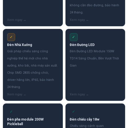
không cần đào đường, bảo hành
24 tháng.
✓
✓
Đèn Nhà Xưởng
Đèn Đường LED
Giải pháp chiếu sáng công
Đèn Đường LED Module 150W
nghiệp thế hệ mới cho nhà
TD14 Sáng Chuẩn, Bền Vượt Thời
xưởng, kho bãi, nhà máy sản xuất.
Gian
Chip SMD 2835 chống chói,
driver hãng lớn, IP65, bảo hành
24 tháng.
✓
✓
Đèn pha module 200W
Đèn chiếu cây 18w
Pickleball
Chiếu sáng cảnh quan