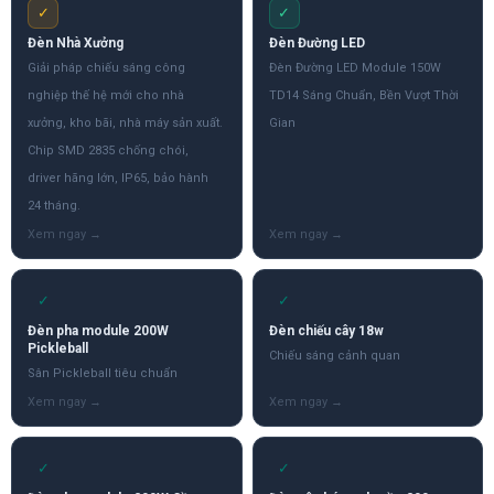
✓
✓
Đèn Nhà Xưởng
Đèn Đường LED
Giải pháp chiếu sáng công
Đèn Đường LED Module 150W
nghiệp thế hệ mới cho nhà
TD14 Sáng Chuẩn, Bền Vượt Thời
xưởng, kho bãi, nhà máy sản xuất.
Gian
Chip SMD 2835 chống chói,
driver hãng lớn, IP65, bảo hành
24 tháng.
✓
✓
Đèn pha module 200W
Đèn chiếu cây 18w
Pickleball
Chiếu sáng cảnh quan
Sân Pickleball tiêu chuẩn
✓
✓