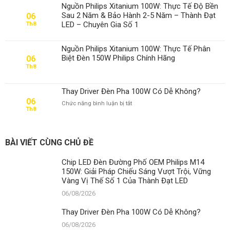
Nguồn Philips Xitanium 100W: Thực Tế Độ Bền
Sau 2 Năm & Bảo Hành 2-5 Năm – Thành Đạt
06
LED – Chuyên Gia Số 1
Th8
Nguồn Philips Xitanium 100W: Thực Tế Phân
Biệt Đèn 150W Philips Chính Hãng
06
Th8
Thay Driver Đèn Pha 100W Có Dễ Không?
06
ở
Chức năng bình luận bị tắt
Th8
Thay
Driver
Đèn
Pha
BÀI VIẾT CÙNG CHỦ ĐỀ
100W
Có
Chip LED Đèn Đường Phố OEM Philips M14
Dễ
150W: Giải Pháp Chiếu Sáng Vượt Trội, Vững
Không?
Vàng Vị Thế Số 1 Của Thành Đạt LED
06/08/2026
Thay Driver Đèn Pha 100W Có Dễ Không?
06/08/2026