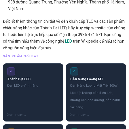
938 đường Quang Trung, Phường Yên Nghĩa, Thành phố Hà Nam,
Việt Nam.
Để biết thêm thông tin chi tiết về đèn khẩn cấp TLC và các sản phẩm
chiếu sáng khác của Thành Đạt LED, hãy truy cập website của chúng
tôi hoặc liên hệ trực tiếp qua số điện thoại 0986.474.671. Bạn cũng
có thể tìm hiểu thêm về công nghệ
LED
trên Wikipedia để hiểu rõ hơn
về nguồn sáng hiện đại này.
SẢN PHẨM NỔI BẬT
✓
✓
Thành Đạt LED
Đèn Năng Lượng MT
Đèn LED chính hãng
Đèn Năng Lượng Mặt Trời 300W
Lắp đặt không cần điện lưới,
không cần đào đường, bảo hành
24 tháng.