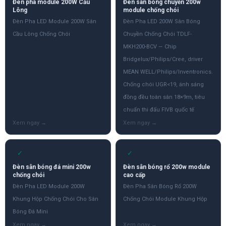
Đèn pha module 200W Cầu
Đèn sân bóng chuyền 200w
Lông
module chống chói
Đèn Pha LED Module 200W Sân
Đèn Pha LED 200W Sân Bóng
Cầu Lông Chống Chói
Chuyền Chống Chói TDLF-
MKH200-BCV — Chip
Bridgelux/Philips/Cree, driver
MEAN WELL/Philips/Inventronics.
Chống chói UGR<19, ánh sáng
đồng đều toàn sân 18×9m, tiêu
chuẩn thi đấu FIVB quốc tế
✓
✓
Đèn sân bóng đá mini 200w
Đèn sân bóng rổ 200w module
chống chói
cao cấp
Đèn Pha LED Module 200W
Đèn Pha Sân Bóng Rổ 200W
Khung Hộp Chống Chói Cho Sân
Chống Chói Module Khung Hộp
Bóng Đá Mini