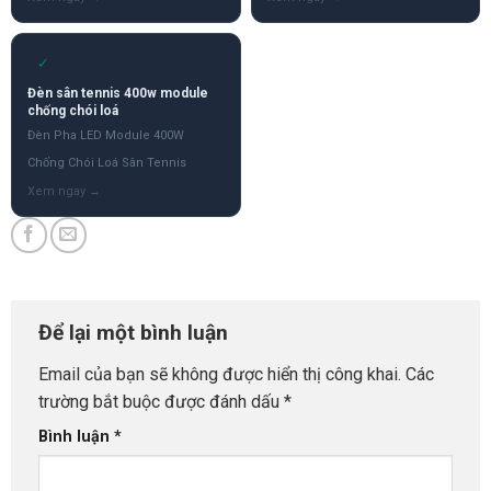
✓
Đèn sân tennis 400w module
chống chói loá
Đèn Pha LED Module 400W
Chống Chói Loá Sân Tennis
Để lại một bình luận
Email của bạn sẽ không được hiển thị công khai.
Các
trường bắt buộc được đánh dấu
*
Bình luận
*