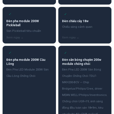
✓
✓
Đèn pha module 200W
Đèn chiếu cây 18w
Pickleball
Chiếu sáng cảnh quan
Sân Pickleball tiêu chuẩn
✓
✓
Đèn pha module 200W Cầu
Đèn sân bóng chuyền 200w
Lông
module chống chói
Đèn Pha LED Module 200W Sân
Đèn Pha LED 200W Sân Bóng
Cầu Lông Chống Chói
Chuyền Chống Chói TDLF-
MKH200-BCV — Chip
Bridgelux/Philips/Cree, driver
MEAN WELL/Philips/Inventronics.
Chống chói UGR<19, ánh sáng
đồng đều toàn sân 18×9m, tiêu