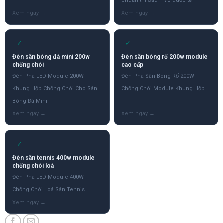
chuẩn thi đấu FIVB quốc tế
✓
✓
Đèn sân bóng đá mini 200w
Đèn sân bóng rổ 200w module
chống chói
cao cấp
Đèn Pha LED Module 200W
Đèn Pha Sân Bóng Rổ 200W
Khung Hộp Chống Chói Cho Sân
Chống Chói Module Khung Hộp
Bóng Đá Mini
✓
Đèn sân tennis 400w module
chống chói loá
Đèn Pha LED Module 400W
Chống Chói Loá Sân Tennis