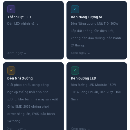
✓
✓
Thành Đạt LED
Đèn Năng Lượng MT
Đèn LED chính hãng
Đèn Năng Lượng Mặt Trời 300W
Lắp đặt không cần điện lưới,
không cần đào đường, bảo hành
24 tháng.
✓
✓
Đèn Nhà Xưởng
Đèn Đường LED
Giải pháp chiếu sáng công
Đèn Đường LED Module 150W
nghiệp thế hệ mới cho nhà
TD14 Sáng Chuẩn, Bền Vượt Thời
xưởng, kho bãi, nhà máy sản xuất.
Gian
Chip SMD 2835 chống chói,
driver hãng lớn, IP65, bảo hành
24 tháng.