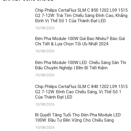
Thi
Đấu
Chip Philips CertaFlux SLM C 850 1202 L09 1515
Chuyên
G2 7-12W: Trái Tim Chiếu Sáng Đỉnh Cao, Khẳng
Nghiệp
Định Vị Thế Số 1 Của Thành Đạt LED
|
Bền
10/08/2026
Bỉ
Tiết
Đèn Pha Module 100W Giá Bao Nhiêu? Báo Giá
Kiệm
Chi Tiết & Lựa Chọn Tối Ưu Nhất 2024
10/08/2026
Đèn Pha Module 100W LED: Chiếu Sáng Sân Thi
Đấu Chuyên Nghiệp | Bền Bỉ Tiết Kiệm
10/08/2026
Chip Philips CertaFlux SLM C 840 1202 L09 1515
G2 7-12W: Đỉnh Cao Chiếu Sáng, Vị Thế Số 1
Của Thành Đạt LED
10/08/2026
Bí Quyết Tăng Tuổi Thọ Đèn Pha Module LED
100W: Đầu Tư Bền Vững Cho Chiếu Sáng
10/08/2026