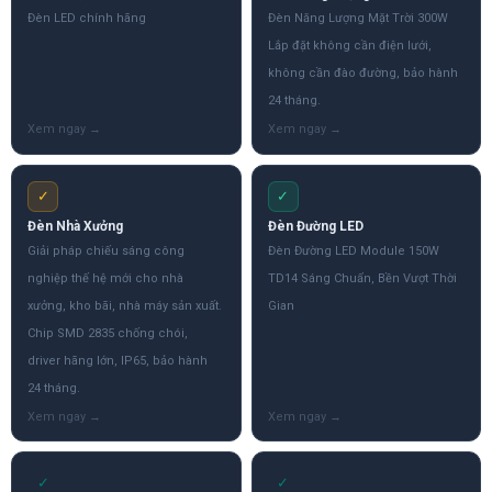
Đèn LED chính hãng
Đèn Năng Lượng Mặt Trời 300W
Lắp đặt không cần điện lưới,
không cần đào đường, bảo hành
24 tháng.
✓
✓
Đèn Nhà Xưởng
Đèn Đường LED
Giải pháp chiếu sáng công
Đèn Đường LED Module 150W
nghiệp thế hệ mới cho nhà
TD14 Sáng Chuẩn, Bền Vượt Thời
xưởng, kho bãi, nhà máy sản xuất.
Gian
Chip SMD 2835 chống chói,
driver hãng lớn, IP65, bảo hành
24 tháng.
✓
✓