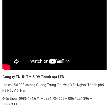
Công ty TNHH TM & DV Thành Đạt LED
Địa chỉ: Số 938 đường Quang Trung, Phường Yên Nghĩa, Thành phố
Hà Nội, Việt Nam.
Điện thoại: 0986.474.671 – 0924.734.666 – 0867.224.396 –
0867.933.396