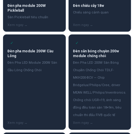
Đèn pha module 200W
Đèn chiếu cây 18w
Pickleball
Chiếu sáng cảnh quan
Sân Pickleball tiêu chuẩn
✓
✓
Đèn pha module 200W Cầu
Đèn sân bóng chuyền 200w
Lông
module chống chói
Đèn Pha LED Module 200W Sân
Đèn Pha LED 200W Sân Bóng
Cầu Lông Chống Chói
Chuyền Chống Chói TDLF-
MKH200-BCV — Chip
Bridgelux/Philips/Cree, driver
MEAN WELL/Philips/Inventronics.
Chống chói UGR<19, ánh sáng
đồng đều toàn sân 18×9m, tiêu
chuẩn thi đấu FIVB quốc tế