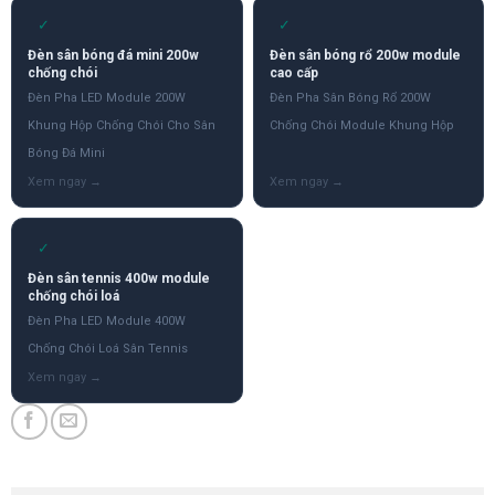
✓
✓
Đèn sân bóng đá mini 200w
Đèn sân bóng rổ 200w module
chống chói
cao cấp
Đèn Pha LED Module 200W
Đèn Pha Sân Bóng Rổ 200W
Khung Hộp Chống Chói Cho Sân
Chống Chói Module Khung Hộp
Bóng Đá Mini
✓
Đèn sân tennis 400w module
chống chói loá
Đèn Pha LED Module 400W
Chống Chói Loá Sân Tennis