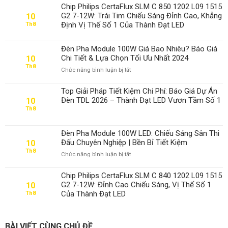
Chip Philips CertaFlux SLM C 850 1202 L09 1515
G2 7-12W: Trái Tim Chiếu Sáng Đỉnh Cao, Khẳng
10
Định Vị Thế Số 1 Của Thành Đạt LED
Th8
Đèn Pha Module 100W Giá Bao Nhiêu? Báo Giá
Chi Tiết & Lựa Chọn Tối Ưu Nhất 2024
10
Th8
ở
Chức năng bình luận bị tắt
Đèn
Pha
Top Giải Pháp Tiết Kiệm Chi Phí: Báo Giá Dự Án
Module
Đèn TDL 2026 – Thành Đạt LED Vươn Tầm Số 1
10
100W
Th8
Giá
Bao
Nhiêu?
Đèn Pha Module 100W LED: Chiếu Sáng Sân Thi
Báo
Đấu Chuyên Nghiệp | Bền Bỉ Tiết Kiệm
10
Giá
Th8
ở
Chức năng bình luận bị tắt
Chi
Đèn
Tiết
Pha
&
Chip Philips CertaFlux SLM C 840 1202 L09 1515
Module
Lựa
G2 7-12W: Đỉnh Cao Chiếu Sáng, Vị Thế Số 1
10
100W
Chọn
Của Thành Đạt LED
Th8
LED:
Tối
Chiếu
Ưu
Sáng
Nhất
Sân
BÀI VIẾT CÙNG CHỦ ĐỀ
2024