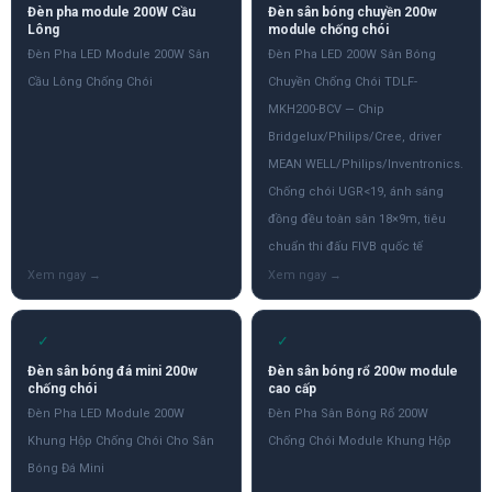
Đèn pha module 200W Cầu
Đèn sân bóng chuyền 200w
Lông
module chống chói
Đèn Pha LED Module 200W Sân
Đèn Pha LED 200W Sân Bóng
Cầu Lông Chống Chói
Chuyền Chống Chói TDLF-
MKH200-BCV — Chip
Bridgelux/Philips/Cree, driver
MEAN WELL/Philips/Inventronics.
Chống chói UGR<19, ánh sáng
đồng đều toàn sân 18×9m, tiêu
chuẩn thi đấu FIVB quốc tế
✓
✓
Đèn sân bóng đá mini 200w
Đèn sân bóng rổ 200w module
chống chói
cao cấp
Đèn Pha LED Module 200W
Đèn Pha Sân Bóng Rổ 200W
Khung Hộp Chống Chói Cho Sân
Chống Chói Module Khung Hộp
Bóng Đá Mini