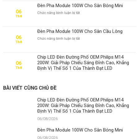
Đèn Pha Module 100W Cho Sân Bóng Mini
06
ở
Chức năng bình luận bị tắt
Th8
Đèn
Pha
Module
Đèn Pha Module 100W Cho Sân Cầu Lông
100W
06
ở
Chức năng bình luận bị tắt
Cho
Th8
Đèn
Sân
Pha
Bóng
Module
Mini
Chip LED Đèn Đường Phố OEM Philips M14
100W
200W: Giải Pháp Chiếu Sáng Đỉnh Cao, Khẳng
06
Cho
Định Vị Thế Số 1 Của Thành Đạt LED
Th8
Sân
Cầu
Lông
BÀI VIẾT CÙNG CHỦ ĐỀ
Chip LED Đèn Đường Phố OEM Philips M14
200W: Giải Pháp Chiếu Sáng Đỉnh Cao, Khẳng
Định Vị Thế Số 1 Của Thành Đạt LED
06/08/2026
Đèn Pha Module 100W Cho Sân Bóng Mini
06/08/2026