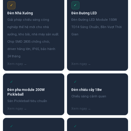
✓
✓
Đèn Nhà Xưởng
Đèn Đường LED
Giải pháp chiếu sáng công
Đèn Đường LED Module 150W
nghiệp thế hệ mới cho nhà
TD14 Sáng Chuẩn, Bền Vượt Thời
xưởng, kho bãi, nhà máy sản xuất.
Gian
Chip SMD 2835 chống chói,
driver hãng lớn, IP65, bảo hành
24 tháng.
✓
✓
Đèn pha module 200W
Đèn chiếu cây 18w
Pickleball
Chiếu sáng cảnh quan
Sân Pickleball tiêu chuẩn
✓
✓