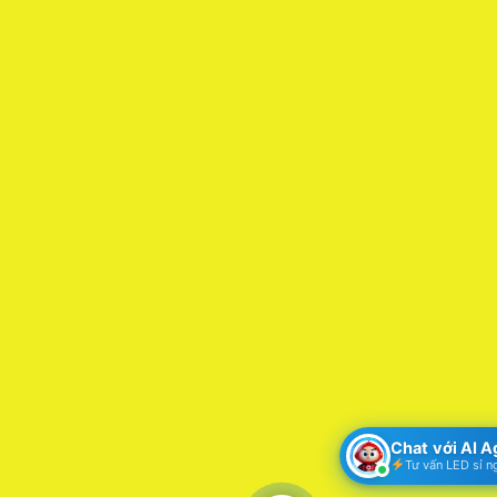
Chat với AI 
Tư vấn LED sỉ n