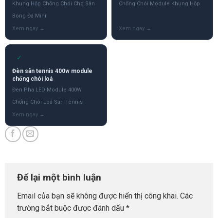
Khung Hộp Chống Chói Cho Sân
Chống Chói Module Khung Hộp
Bóng Đá Mini
✓
Đèn sân tennis 400w module
chống chói loá
Đèn Pha LED Module 400W
Chống Chói Loá Sân Tennis
Để lại một bình luận
Email của bạn sẽ không được hiển thị công khai.
Các
trường bắt buộc được đánh dấu
*