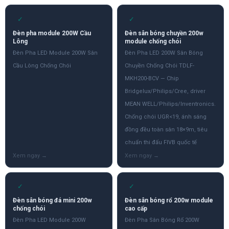
✓
✓
Đèn pha module 200W Cầu
Đèn sân bóng chuyền 200w
Lông
module chống chói
Đèn Pha LED Module 200W Sân
Đèn Pha LED 200W Sân Bóng
Cầu Lông Chống Chói
Chuyền Chống Chói TDLF-
MKH200-BCV — Chip
Bridgelux/Philips/Cree, driver
MEAN WELL/Philips/Inventronics.
Chống chói UGR<19, ánh sáng
đồng đều toàn sân 18×9m, tiêu
chuẩn thi đấu FIVB quốc tế
✓
✓
Đèn sân bóng đá mini 200w
Đèn sân bóng rổ 200w module
chống chói
cao cấp
Đèn Pha LED Module 200W
Đèn Pha Sân Bóng Rổ 200W