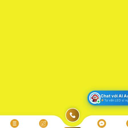
Chat với AI 
Tư vấn LED sỉ n