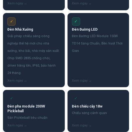
✓
✓
Đèn Nhà Xưởng
Đèn Đường LED
Giải pháp chiếu sáng công
Đèn Đường LED Module 150W
nghiệp thế hệ mới cho nhà
TD14 Sáng Chuẩn, Bền Vượt Thời
xưởng, kho bãi, nhà máy sản xuất.
Gian
Chip SMD 2835 chống chói,
driver hãng lớn, IP65, bảo hành
24 tháng.
✓
✓
Đèn pha module 200W
Đèn chiếu cây 18w
Pickleball
Chiếu sáng cảnh quan
Sân Pickleball tiêu chuẩn