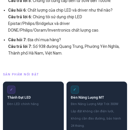
Câu trả lời 5:
Chúng tôi cung cấp đèn từ 50W đến 1000W.
Câu hỏi 6:
Chất lượng của chip LED và driver như thế nào?
Câu trả lời 6:
Chúng tôi sử dụng chip LED
Epistar/Philips/Bridgelux và driver
DONE/Philips/Osram/Inventronics chất lượng cao.
Câu hỏi 7:
Địa chỉ mua hàng?
Câu trả lời 7:
Số 938 đường Quang Trung, Phường Yên Nghĩa,
Thành phố Hà Nam, Việt Nam.
SẢN PHẨM NỔI BẬT
✓
✓
Thành Đạt LED
Đèn Năng Lượng MT
Đèn LED chính hãng
Đèn Năng Lượng Mặt Trời 300W
Lắp đặt không cần điện lưới,
không cần đào đường, bảo hành
24 tháng.