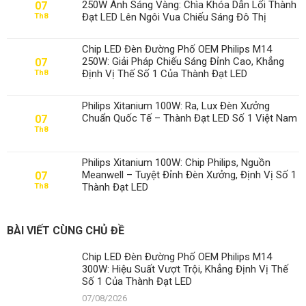
250W Ánh Sáng Vàng: Chìa Khóa Dẫn Lối Thành
07
Đạt LED Lên Ngôi Vua Chiếu Sáng Đô Thị
Th8
Chip LED Đèn Đường Phố OEM Philips M14
250W: Giải Pháp Chiếu Sáng Đỉnh Cao, Khẳng
07
Định Vị Thế Số 1 Của Thành Đạt LED
Th8
Philips Xitanium 100W: Ra, Lux Đèn Xưởng
Chuẩn Quốc Tế – Thành Đạt LED Số 1 Việt Nam
07
Th8
Philips Xitanium 100W: Chip Philips, Nguồn
Meanwell – Tuyệt Đỉnh Đèn Xưởng, Định Vị Số 1
07
Thành Đạt LED
Th8
BÀI VIẾT CÙNG CHỦ ĐỀ
Chip LED Đèn Đường Phố OEM Philips M14
300W: Hiệu Suất Vượt Trội, Khẳng Định Vị Thế
Số 1 Của Thành Đạt LED
07/08/2026