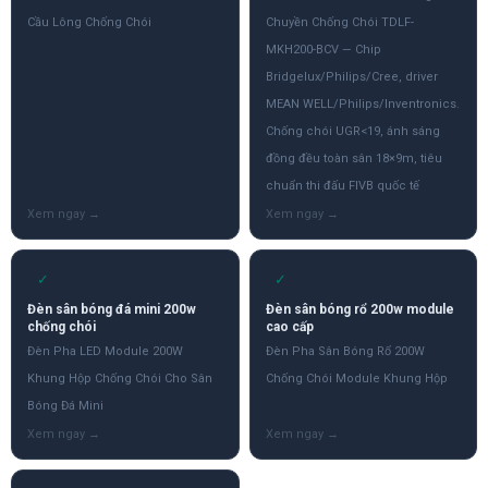
Cầu Lông Chống Chói
Chuyền Chống Chói TDLF-
MKH200-BCV — Chip
Bridgelux/Philips/Cree, driver
MEAN WELL/Philips/Inventronics.
Chống chói UGR<19, ánh sáng
đồng đều toàn sân 18×9m, tiêu
chuẩn thi đấu FIVB quốc tế
✓
✓
Đèn sân bóng đá mini 200w
Đèn sân bóng rổ 200w module
chống chói
cao cấp
Đèn Pha LED Module 200W
Đèn Pha Sân Bóng Rổ 200W
Khung Hộp Chống Chói Cho Sân
Chống Chói Module Khung Hộp
Bóng Đá Mini