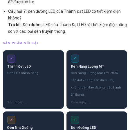
để được hỗ trợ.
Câu hỏi 7:
Đèn đường LED của Thành Đạt LED có tiết kiệm điện
không?
Trả lời:
Đèn đường LED của Thành Đạt LED rất tiết kiệm điện năng
so với các loại đèn truyền thống.
SẢN PHẨM NỔI BẬT
✓
✓
Thành Đạt LED
Đèn Năng Lượng MT
Đèn LED chính hãng
Đèn Năng Lượng Mặt Trời 300W
Lắp đặt không cần điện lưới,
không cần đào đường, bảo hành
24 tháng.
✓
✓
Đèn Nhà Xưởng
Đèn Đường LED