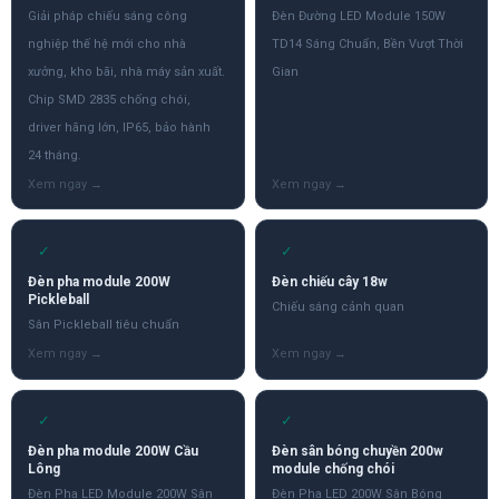
Giải pháp chiếu sáng công
Đèn Đường LED Module 150W
nghiệp thế hệ mới cho nhà
TD14 Sáng Chuẩn, Bền Vượt Thời
xưởng, kho bãi, nhà máy sản xuất.
Gian
Chip SMD 2835 chống chói,
driver hãng lớn, IP65, bảo hành
24 tháng.
✓
✓
Đèn pha module 200W
Đèn chiếu cây 18w
Pickleball
Chiếu sáng cảnh quan
Sân Pickleball tiêu chuẩn
✓
✓
Đèn pha module 200W Cầu
Đèn sân bóng chuyền 200w
Lông
module chống chói
Đèn Pha LED Module 200W Sân
Đèn Pha LED 200W Sân Bóng