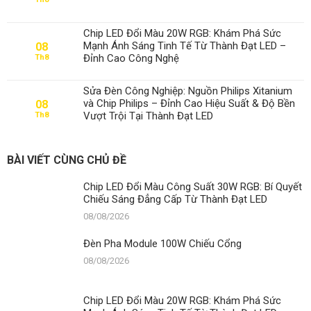
Đèn
Pha
Module
Chip LED Đổi Màu 20W RGB: Khám Phá Sức
100W
Mạnh Ánh Sáng Tinh Tế Từ Thành Đạt LED –
08
Chiếu
Đỉnh Cao Công Nghệ
Th8
Cổng
Sửa Đèn Công Nghiệp: Nguồn Philips Xitanium
và Chip Philips – Đỉnh Cao Hiệu Suất & Độ Bền
08
Vượt Trội Tại Thành Đạt LED
Th8
BÀI VIẾT CÙNG CHỦ ĐỀ
Chip LED Đổi Màu Công Suất 30W RGB: Bí Quyết
Chiếu Sáng Đẳng Cấp Từ Thành Đạt LED
08/08/2026
Đèn Pha Module 100W Chiếu Cổng
08/08/2026
Chip LED Đổi Màu 20W RGB: Khám Phá Sức