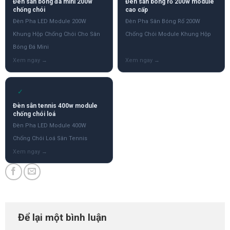
Đèn sân bóng đá mini 200w
Đèn sân bóng rổ 200w module
chống chói
cao cấp
Đèn Pha LED Module 200W
Đèn Pha Sân Bóng Rổ 200W
Khung Hộp Chống Chói Cho Sân
Chống Chói Module Khung Hộp
Bóng Đá Mini
✓
Đèn sân tennis 400w module
chống chói loá
Đèn Pha LED Module 400W
Chống Chói Loá Sân Tennis
Để lại một bình luận