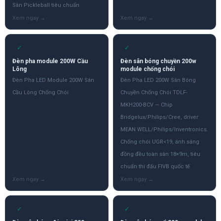
Sân Pickleball tiêu chuẩn
✓
✓
Đèn pha module 200W Cầu
Đèn sân bóng chuyền 200w
Lông
module chống chói
Đèn Pha LED Module 200W Sân
Đèn Pha LED 200W Sân Bóng
Cầu Lông Chống Chói
Chuyền Chống Chói TDLF-
MKH200-BCV — Chip
Bridgelux/Philips/Cree, driver
MEAN WELL/Philips/Inventronics.
Chống chói UGR<19, ánh sáng
đồng đều toàn sân 18×9m, tiêu
chuẩn thi đấu FIVB quốc tế
✓
✓