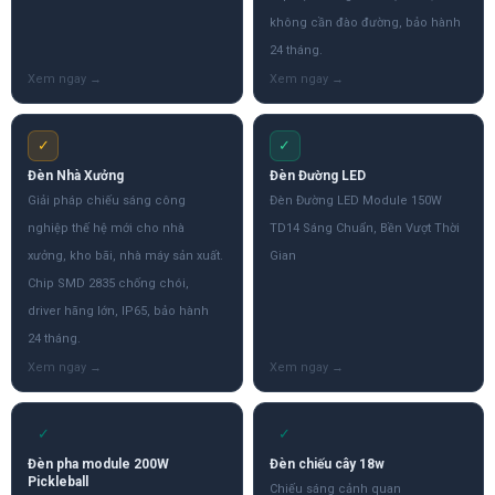
không cần đào đường, bảo hành
24 tháng.
✓
✓
Đèn Nhà Xưởng
Đèn Đường LED
Giải pháp chiếu sáng công
Đèn Đường LED Module 150W
nghiệp thế hệ mới cho nhà
TD14 Sáng Chuẩn, Bền Vượt Thời
xưởng, kho bãi, nhà máy sản xuất.
Gian
Chip SMD 2835 chống chói,
driver hãng lớn, IP65, bảo hành
24 tháng.
✓
✓
Đèn pha module 200W
Đèn chiếu cây 18w
Pickleball
Chiếu sáng cảnh quan