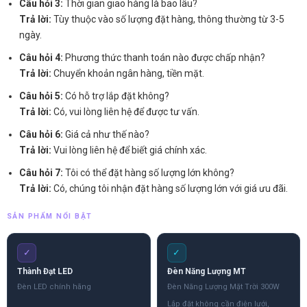
Câu hỏi 3:
Thời gian giao hàng là bao lâu?
Trả lời:
Tùy thuộc vào số lượng đặt hàng, thông thường từ 3-5
ngày.
Câu hỏi 4:
Phương thức thanh toán nào được chấp nhận?
Trả lời:
Chuyển khoản ngân hàng, tiền mặt.
Câu hỏi 5:
Có hỗ trợ lắp đặt không?
Trả lời:
Có, vui lòng liên hệ để được tư vấn.
Câu hỏi 6:
Giá cả như thế nào?
Trả lời:
Vui lòng liên hệ để biết giá chính xác.
Câu hỏi 7:
Tôi có thể đặt hàng số lượng lớn không?
Trả lời:
Có, chúng tôi nhận đặt hàng số lượng lớn với giá ưu đãi.
SẢN PHẨM NỔI BẬT
✓
✓
Thành Đạt LED
Đèn Năng Lượng MT
Đèn LED chính hãng
Đèn Năng Lượng Mặt Trời 300W
Lắp đặt không cần điện lưới,