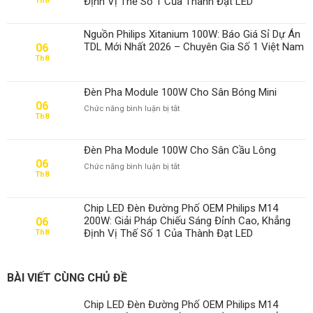
Định Vị Thế Số 1 Của Thành Đạt LED
Th8
Nguồn Philips Xitanium 100W: Báo Giá Sỉ Dự Án
TDL Mới Nhất 2026 – Chuyên Gia Số 1 Việt Nam
06
Th8
Đèn Pha Module 100W Cho Sân Bóng Mini
06
ở
Chức năng bình luận bị tắt
Th8
Đèn
Pha
Module
Đèn Pha Module 100W Cho Sân Cầu Lông
100W
06
ở
Chức năng bình luận bị tắt
Cho
Th8
Đèn
Sân
Pha
Bóng
Module
Mini
Chip LED Đèn Đường Phố OEM Philips M14
100W
200W: Giải Pháp Chiếu Sáng Đỉnh Cao, Khẳng
06
Cho
Định Vị Thế Số 1 Của Thành Đạt LED
Th8
Sân
Cầu
Lông
BÀI VIẾT CÙNG CHỦ ĐỀ
Chip LED Đèn Đường Phố OEM Philips M14