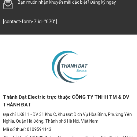
Bạn muốn nhận khuyến mãi đặc biệt? Đăng ký ngay.
[contact-form-7 id="670"]
Thành Đạt Electric trực thuộc CÔNG TY TNHH TM & DV
THÀNH ĐẠT
Địa chỉ: LK811 - DV 31 Khu C, Khu Đất Dịch Vụ Hòa Bình, Phường Yên
Nghĩa, Quận Hà Đông, Thành phố Hà Nội, Việt Nam
Mã số thuế : 0109594143