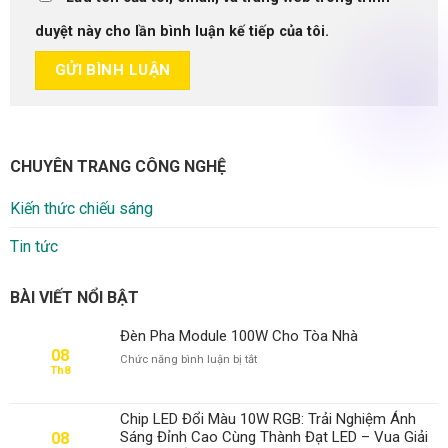
duyệt này cho lần bình luận kế tiếp của tôi.
CHUYÊN TRANG CÔNG NGHỆ
Kiến thức chiếu sáng
Tin tức
BÀI VIẾT NỔI BẬT
Đèn Pha Module 100W Cho Tòa Nhà
08
ở
Chức năng bình luận bị tắt
Th8
Đèn
Pha
Module
Chip LED Đổi Màu 10W RGB: Trải Nghiệm Ánh
100W
Sáng Đỉnh Cao Cùng Thành Đạt LED – Vua Giải
08
Cho