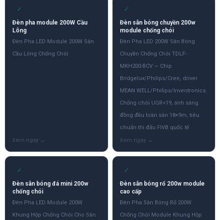
✓
✓
Đèn pha module 200W Cầu
Đèn sân bóng chuyền 200w
Lông
module chống chói
Đèn Pha LED Module 200W Sân
Đèn Pha LED 200W Sân Bóng
Cầu Lông Chống Chói
Chuyền Chống Chói TDLF-
MKH200-BCV — Chip
Bridgelux/Philips/Cree, driver
MEAN WELL/Philips/Inventronics.
Chống chói UGR<19, ánh sáng
đồng đều toàn sân 18×9m, tiêu
chuẩn thi đấu FIVB quốc tế
✓
✓
Đèn sân bóng đá mini 200w
Đèn sân bóng rổ 200w module
chống chói
cao cấp
Đèn Pha LED Module 200W
Đèn Pha Sân Bóng Rổ 200W
Khung Hộp Chống Chói Cho Sân
Chống Chói Module Khung Hộp