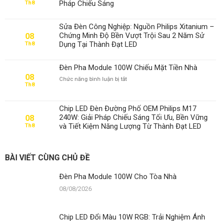
Pháp Chiếu Sáng
Th8
Tòa
Nhà
Sửa Đèn Công Nghiệp: Nguồn Philips Xitanium –
Chứng Minh Độ Bền Vượt Trội Sau 2 Năm Sử
08
Dụng Tại Thành Đạt LED
Th8
Đèn Pha Module 100W Chiếu Mặt Tiền Nhà
08
ở
Chức năng bình luận bị tắt
Th8
Đèn
Pha
Module
Chip LED Đèn Đường Phố OEM Philips M17
100W
240W: Giải Pháp Chiếu Sáng Tối Ưu, Bền Vững
08
Chiếu
và Tiết Kiệm Năng Lượng Từ Thành Đạt LED
Th8
Mặt
Tiền
Nhà
BÀI VIẾT CÙNG CHỦ ĐỀ
Đèn Pha Module 100W Cho Tòa Nhà
08/08/2026
Chip LED Đổi Màu 10W RGB: Trải Nghiệm Ánh