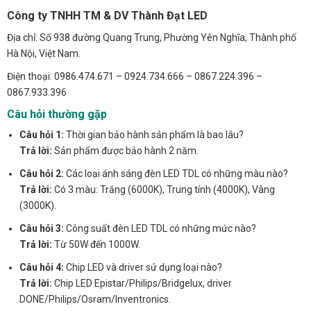
Công ty TNHH TM & DV Thành Đạt LED
Địa chỉ: Số 938 đường Quang Trung, Phường Yên Nghĩa, Thành phố
Hà Nội, Việt Nam.
Điện thoại: 0986.474.671 – 0924.734.666 – 0867.224.396 –
0867.933.396
Câu hỏi thường gặp
Câu hỏi 1:
Thời gian bảo hành sản phẩm là bao lâu?
Trả lời:
Sản phẩm được bảo hành 2 năm.
Câu hỏi 2:
Các loại ánh sáng đèn LED TDL có những màu nào?
Trả lời:
Có 3 màu: Trắng (6000K), Trung tính (4000K), Vàng
(3000K).
Câu hỏi 3:
Công suất đèn LED TDL có những mức nào?
Trả lời:
Từ 50W đến 1000W.
Câu hỏi 4:
Chip LED và driver sử dụng loại nào?
Trả lời:
Chip LED Epistar/Philips/Bridgelux, driver
DONE/Philips/Osram/Inventronics.