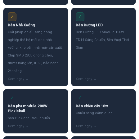
✓
✓
Đèn Nhà Xưởng
Đèn Đường LED
Giải pháp chiếu sáng công
Đèn Đường LED Module 150W
nghiệp thế hệ mới cho nhà
TD14 Sáng Chuẩn, Bền Vượt Thời
xưởng, kho bãi, nhà máy sản xuất.
Gian
Chip SMD 2835 chống chói,
driver hãng lớn, IP65, bảo hành
24 tháng.
✓
✓
Đèn pha module 200W
Đèn chiếu cây 18w
Pickleball
Chiếu sáng cảnh quan
Sân Pickleball tiêu chuẩn