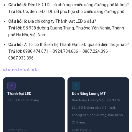
Câu hỏi 5:
Đèn LED TDL có phù hợp chiếu sáng đường phố không?
Trả lời:
Có, đèn LED TDL rất phù hợp cho chiếu sáng đường phố.
Câu hỏi 6:
Địa chỉ công ty Thành Đạt LED ở đâu?
Trả lời:
Số 938 đường Quang Trung, Phường Yên Nghĩa, Thành
phố Hà Nội, Việt Nam.
Câu hỏi 7:
Tôi có thể liên hệ Thành Đạt LED qua số điện thoại nào?
Trả lời:
0986.474.671 – 0924.734.666 – 0867.224.396 –
0867.933.396
SẢN PHẨM NỔI BẬT
✓
✓
Thành Đạt LED
Đèn Năng Lượng MT
Đèn LED chính hãng
Đèn Năng Lượng Mặt Trời 300W
Lắp đặt không cần điện lưới,
không cần đào đường, bảo hành
24 tháng.