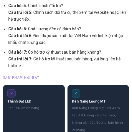
Câu hỏi 5:
Chính sách đổi trả?
Câu trả lời 5:
Chính sách đổi trả cụ thể xem tại website hoặc liên
hệ trực tiếp.
Câu hỏi 6:
Chất lượng đèn có đảm bảo?
Câu trả lời 6:
Đèn được sản xuất tại Việt Nam với linh kiện nhập
khẩu chất lượng cao.
Câu hỏi 7:
Có hỗ trợ kỹ thuật sau bán hàng không?
Câu trả lời 7:
Có hỗ trợ kỹ thuật sau bán hàng, vui lòng liên hệ
hotline.
SẢN PHẨM NỔI BẬT
✓
✓
Thành Đạt LED
Đèn Năng Lượng MT
Đèn LED chính hãng
Đèn Năng Lượng Mặt Trời 300W
Lắp đặt không cần điện lưới,
không cần đào đường, bảo hành
24 tháng.