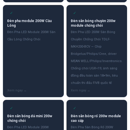
✓
✓
Đèn pha module 200W Cầu
Đèn sân bóng chuyền 200w
Lông
module chống chói
Đèn Pha LED Module 200W Sân
Đèn Pha LED 200W Sân Bóng
Cầu Lông Chống Chói
Chuyền Chống Chói TDLF-
MKH200-BCV — Chip
Bridgelux/Philips/Cree, driver
MEAN WELL/Philips/Inventronics.
Chống chói UGR<19, ánh sáng
đồng đều toàn sân 18×9m, tiêu
chuẩn thi đấu FIVB quốc tế
✓
✓
Đèn sân bóng đá mini 200w
Đèn sân bóng rổ 200w module
chống chói
cao cấp
Đèn Pha LED Module 200W
Đèn Pha Sân Bóng Rổ 200W