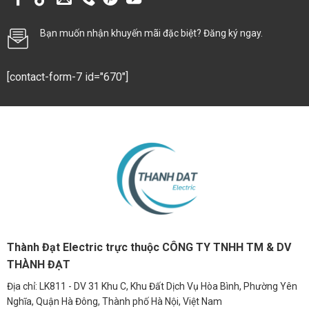
Bạn muốn nhận khuyến mãi đặc biệt? Đăng ký ngay.
[contact-form-7 id="670"]
Thành Đạt Electric trực thuộc CÔNG TY TNHH TM & DV
THÀNH ĐẠT
Địa chỉ: LK811 - DV 31 Khu C, Khu Đất Dịch Vụ Hòa Bình, Phường Yên
Nghĩa, Quận Hà Đông, Thành phố Hà Nội, Việt Nam