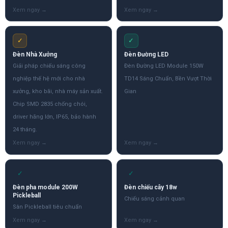
✓
✓
Đèn Nhà Xưởng
Đèn Đường LED
Giải pháp chiếu sáng công
Đèn Đường LED Module 150W
nghiệp thế hệ mới cho nhà
TD14 Sáng Chuẩn, Bền Vượt Thời
xưởng, kho bãi, nhà máy sản xuất.
Gian
Chip SMD 2835 chống chói,
driver hãng lớn, IP65, bảo hành
24 tháng.
✓
✓
Đèn pha module 200W
Đèn chiếu cây 18w
Pickleball
Chiếu sáng cảnh quan
Sân Pickleball tiêu chuẩn