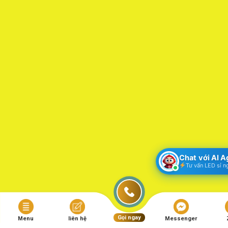
Chat với AI 
Tư vấn LED sỉ n
Gọi ngay
Menu
liên hệ
Messenger