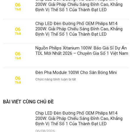
200W: Giải Pháp Chiếu Sáng Đỉnh Cao, Khẳng
06
Định Vị Thế Số 1 Của Thành Đạt LED
Th8
Chip LED Đèn Đường Phố OEM Philips M14
200W: Giải Pháp Chiếu Sáng Đỉnh Cao, Khẳng
06
Định Vị Thế Số 1 Của Thành Đạt LED
Th8
Nguồn Philips Xitanium 100W: Báo Giá Sỉ Dự Án
TDL Mới Nhất 2026 – Chuyên Gia Số 1 Việt Nam
06
Th8
Đèn Pha Module 100W Cho Sân Bóng Mini
06
ở
Chức năng bình luận bị tắt
Th8
Đèn
Pha
Module
100W
BÀI VIẾT CÙNG CHỦ ĐỀ
Cho
Sân
Chip LED Đèn Đường Phố OEM Philips M14
Bóng
200W: Giải Pháp Chiếu Sáng Đỉnh Cao, Khẳng
Mini
Định Vị Thế Số 1 Của Thành Đạt LED
06/08/2026