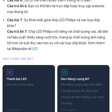
Câu hỏi 6:
Tôi có thể tham khảo thêm thông tin ở đâu?
Câu trả lời 6:
Bạn có thể liên hệ trực tiếp hoặc truy cập website
của chúng tôi.
Câu hỏi 7:
Sự khác biệt giữa chip LED Philips và các loại chip
khác?
Câu trả lời 7:
Chip LED Philips nổi tiếng với chất lượng cao, độ bền
và hiệu suất chiếu sáng vượt trội, mang lại chất lượng ánh sáng
tốt hơn và tuổi thọ cao hơn so với các loại chip khác. Xem thêm
tại Wikipedia về
LED
.
SẢN PHẨM NỔI BẬT
✓
✓
Thành Đạt LED
Đèn Năng Lượng MT
Đèn LED chính hãng
Đèn Năng Lượng Mặt Trời 300W
Lắp đặt không cần điện lưới,
không cần đào đường, bảo hành
24 tháng.