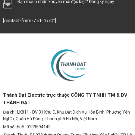
Bạn muốn nhận khuyến mãi đặc biệt? Đăng ký ngay.
[contact-form-7 id="670"]
Thành Đạt Electric trực thuộc CÔNG TY TNHH TM & DV
THÀNH ĐẠT
Địa chỉ: LK811 - DV 31 Khu C, Khu Đất Dịch Vụ Hòa Bình, Phường Yên
Nghĩa, Quận Hà Đông, Thành phố Hà Nội, Việt Nam
Mã số thuế : 0109594143