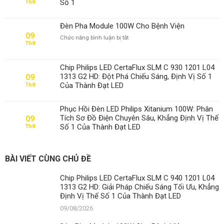
Số 1
Th8
Đèn Pha Module 100W Cho Bệnh Viện
09
ở
Chức năng bình luận bị tắt
Th8
Đèn
Pha
Module
Chip Philips LED CertaFlux SLM C 930 1201 L04
100W
1313 G2 HD: Đột Phá Chiếu Sáng, Định Vị Số 1
09
Cho
Của Thành Đạt LED
Th8
Bệnh
Viện
Phục Hồi Đèn LED Philips Xitanium 100W: Phân
Tích Sơ Đồ Điện Chuyên Sâu, Khẳng Định Vị Thế
09
Số 1 Của Thành Đạt LED
Th8
BÀI VIẾT CÙNG CHỦ ĐỀ
Chip Philips LED CertaFlux SLM C 940 1201 L04
1313 G2 HD: Giải Pháp Chiếu Sáng Tối Ưu, Khẳng
Định Vị Thế Số 1 Của Thành Đạt LED
09/08/2026