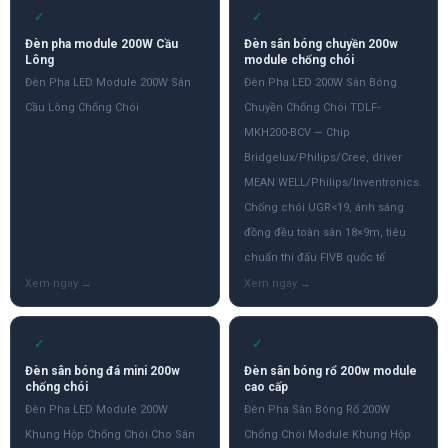
✓
✓
Đèn pha module 200W Cầu
Đèn sân bóng chuyền 200w
Lông
module chống chói
Đèn Pha LED Module 200W Sân
Đèn Pha LED 200W Sân Bóng
Cầu Lông Chống Chói
Chuyền Chống Chói TDLF-
MKH200-BCV — Chip
Bridgelux/Philips/Cree, driver
MEAN WELL/Philips/Inventronics.
Chống chói UGR<19, ánh sáng
đồng đều toàn sân 18×9m, tiêu
chuẩn thi đấu FIVB quốc tế
✓
✓
Đèn sân bóng đá mini 200w
Đèn sân bóng rổ 200w module
chống chói
cao cấp
Đèn Pha LED Module 200W
Đèn Pha Sân Bóng Rổ 200W
Khung Hộp Chống Chói Cho Sân
Chống Chói Module Khung Hộp