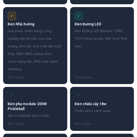
✓
✓
Đèn Nhà Xưởng
Đèn Đường LED
Giải pháp chiếu sáng công
Đèn Đường LED Module 150W
nghiệp thế hệ mới cho nhà
TD14 Sáng Chuẩn, Bền Vượt Thời
xưởng, kho bãi, nhà máy sản xuất.
Gian
Chip SMD 2835 chống chói,
driver hãng lớn, IP65, bảo hành
24 tháng.
✓
✓
Đèn pha module 200W
Đèn chiếu cây 18w
Pickleball
Chiếu sáng cảnh quan
Sân Pickleball tiêu chuẩn