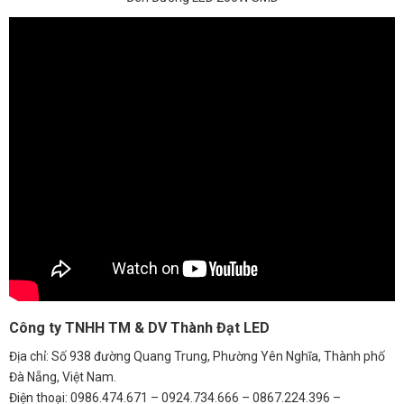
Công ty TNHH TM & DV Thành Đạt LED
Địa chỉ: Số 938 đường Quang Trung, Phường Yên Nghĩa, Thành phố
Đà Nẵng, Việt Nam.
Điện thoại: 0986.474.671 – 0924.734.666 – 0867.224.396 –