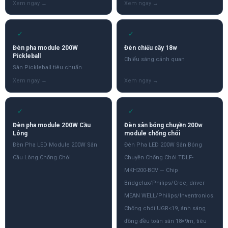
✓
✓
Đèn pha module 200W
Đèn chiếu cây 18w
Pickleball
Chiếu sáng cảnh quan
Sân Pickleball tiêu chuẩn
✓
✓
Đèn pha module 200W Cầu
Đèn sân bóng chuyền 200w
Lông
module chống chói
Đèn Pha LED Module 200W Sân
Đèn Pha LED 200W Sân Bóng
Cầu Lông Chống Chói
Chuyền Chống Chói TDLF-
MKH200-BCV — Chip
Bridgelux/Philips/Cree, driver
MEAN WELL/Philips/Inventronics.
Chống chói UGR<19, ánh sáng
đồng đều toàn sân 18×9m, tiêu