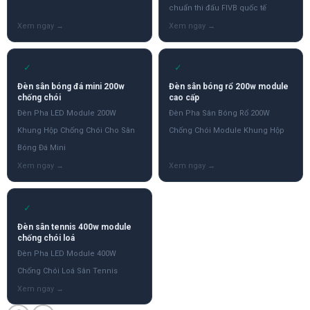
chuẩn thi đấu FIVB quốc tế
✓
✓
Đèn sân bóng đá mini 200w
Đèn sân bóng rổ 200w module
chống chói
cao cấp
Đèn Pha LED Module 200W
Đèn Pha Sân Bóng Rổ 200W
Khung Hộp Chống Chói Cho Sân
Chống Chói Module Khung Hộp
Bóng Đá Mini
✓
Đèn sân tennis 400w module
chống chói loá
Đèn Pha LED Module 400W
Chống Chói Loá Sân Tennis