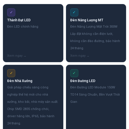
✓
✓
Thành Đạt LED
Đèn Năng Lượng MT
Đèn LED chính hãng
Đèn Năng Lượng Mặt Trời 300W
Lắp đặt không cần điện lưới,
không cần đào đường, bảo hành
24 tháng.
✓
✓
Đèn Nhà Xưởng
Đèn Đường LED
Giải pháp chiếu sáng công
Đèn Đường LED Module 150W
nghiệp thế hệ mới cho nhà
TD14 Sáng Chuẩn, Bền Vượt Thời
xưởng, kho bãi, nhà máy sản xuất.
Gian
Chip SMD 2835 chống chói,
driver hãng lớn, IP65, bảo hành
24 tháng.