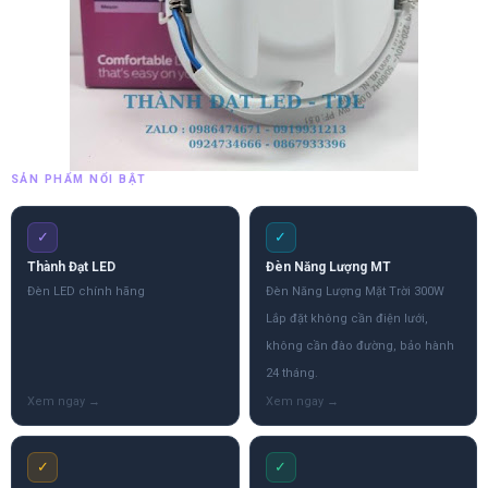
SẢN PHẨM NỔI BẬT
✓
✓
Thành Đạt LED
Đèn Năng Lượng MT
Đèn LED chính hãng
Đèn Năng Lượng Mặt Trời 300W
Lắp đặt không cần điện lưới,
không cần đào đường, bảo hành
24 tháng.
✓
✓