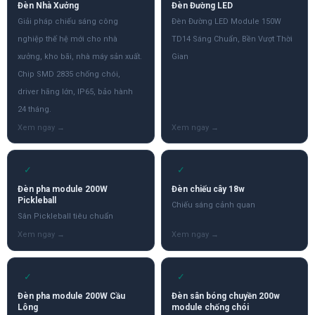
Đèn Nhà Xưởng
Đèn Đường LED
Giải pháp chiếu sáng công
Đèn Đường LED Module 150W
nghiệp thế hệ mới cho nhà
TD14 Sáng Chuẩn, Bền Vượt Thời
xưởng, kho bãi, nhà máy sản xuất.
Gian
Chip SMD 2835 chống chói,
driver hãng lớn, IP65, bảo hành
24 tháng.
✓
✓
Đèn pha module 200W
Đèn chiếu cây 18w
Pickleball
Chiếu sáng cảnh quan
Sân Pickleball tiêu chuẩn
✓
✓
Đèn pha module 200W Cầu
Đèn sân bóng chuyền 200w
Lông
module chống chói