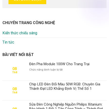
CHUYÊN TRANG CÔNG NGHỆ
Kiến thức chiếu sáng
Tin tức
BÀI VIẾT NỔI BẬT
Đèn Pha Module 100W Cho Trang Trại
08
ở
Chức năng bình luận bị tắt
Th8
Đèn
Pha
Module
Chip LED Đèn Đổi Màu 50W RGB: Chuyên Gia
100W
Thành Đạt LED Khẳng Định Vị Thế Số 1
08
Cho
Th8
Trang
Trại
Sửa Đèn Công Nghiệp Nguồn Philips Xitanium:
Bảo Hành 1 Đổi 1 Tận Công Trình – Thành Đạt