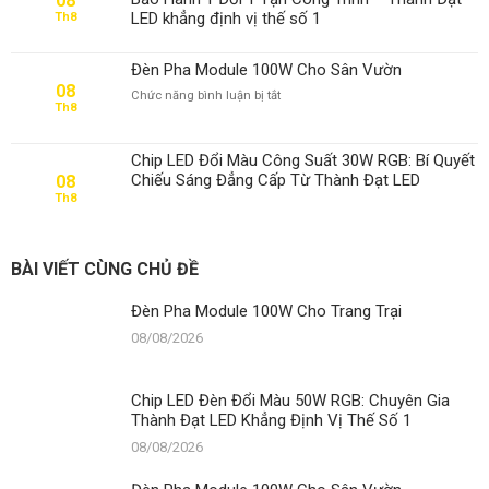
08
LED khẳng định vị thế số 1
Th8
Đèn Pha Module 100W Cho Sân Vườn
08
ở
Chức năng bình luận bị tắt
Th8
Đèn
Pha
Module
Chip LED Đổi Màu Công Suất 30W RGB: Bí Quyết
100W
Chiếu Sáng Đẳng Cấp Từ Thành Đạt LED
08
Cho
Th8
Sân
Vườn
BÀI VIẾT CÙNG CHỦ ĐỀ
Đèn Pha Module 100W Cho Trang Trại
08/08/2026
Chip LED Đèn Đổi Màu 50W RGB: Chuyên Gia
Thành Đạt LED Khẳng Định Vị Thế Số 1
08/08/2026