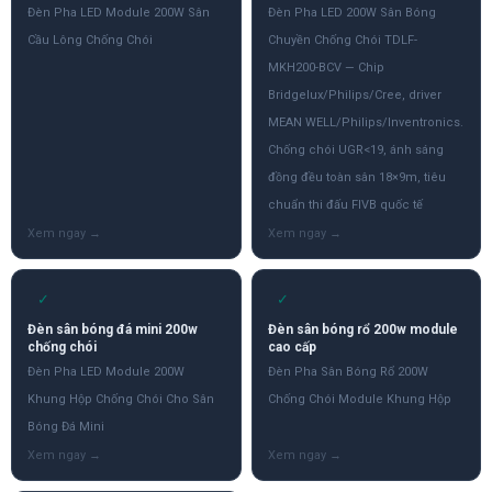
Đèn Pha LED Module 200W Sân
Đèn Pha LED 200W Sân Bóng
Cầu Lông Chống Chói
Chuyền Chống Chói TDLF-
MKH200-BCV — Chip
Bridgelux/Philips/Cree, driver
MEAN WELL/Philips/Inventronics.
Chống chói UGR<19, ánh sáng
đồng đều toàn sân 18×9m, tiêu
chuẩn thi đấu FIVB quốc tế
✓
✓
Đèn sân bóng đá mini 200w
Đèn sân bóng rổ 200w module
chống chói
cao cấp
Đèn Pha LED Module 200W
Đèn Pha Sân Bóng Rổ 200W
Khung Hộp Chống Chói Cho Sân
Chống Chói Module Khung Hộp
Bóng Đá Mini