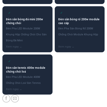
✓
✓
Đèn sân bóng đá mini 200w
Đèn sân bóng rổ 200w module
chống chói
cao cấp
Đèn Pha LED Module 200W
Đèn Pha Sân Bóng Rổ 200W
Khung Hộp Chống Chói Cho Sân
Chống Chói Module Khung Hộp
Bóng Đá Mini
✓
Đèn sân tennis 400w module
chống chói loá
Đèn Pha LED Module 400W
Chống Chói Loá Sân Tennis