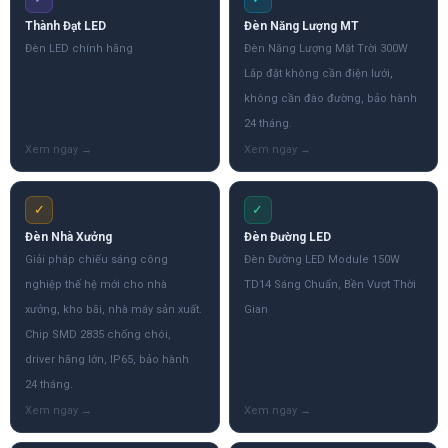
Thành Đạt LED
Đèn Năng Lượng MT
Đèn LED chính hãng
Đèn Năng Lượng Mặt Trời 300W
Lắp đặt không cần điện lưới,
không cần đào đường, bảo hành
24 tháng.
✓
✓
Đèn Nhà Xưởng
Đèn Đường LED
Giải pháp chiếu sáng công
Đèn Đường LED Module 150W
nghiệp thế hệ mới cho nhà
TD14 Sáng Chuẩn, Bền Vượt Thời
xưởng, kho bãi, nhà máy sản xuất.
Gian
Chip SMD 2835 chống chói,
driver hãng lớn, IP65, bảo hành
24 tháng.