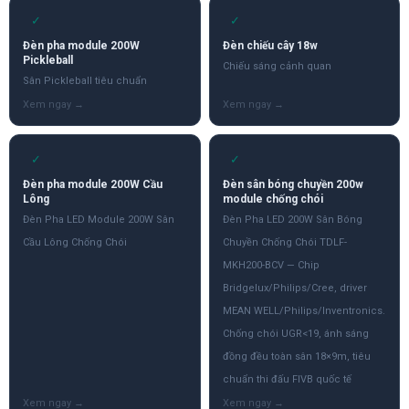
✓
✓
Đèn pha module 200W
Đèn chiếu cây 18w
Pickleball
Chiếu sáng cảnh quan
Sân Pickleball tiêu chuẩn
✓
✓
Đèn pha module 200W Cầu
Đèn sân bóng chuyền 200w
Lông
module chống chói
Đèn Pha LED Module 200W Sân
Đèn Pha LED 200W Sân Bóng
Cầu Lông Chống Chói
Chuyền Chống Chói TDLF-
MKH200-BCV — Chip
Bridgelux/Philips/Cree, driver
MEAN WELL/Philips/Inventronics.
Chống chói UGR<19, ánh sáng
đồng đều toàn sân 18×9m, tiêu
chuẩn thi đấu FIVB quốc tế