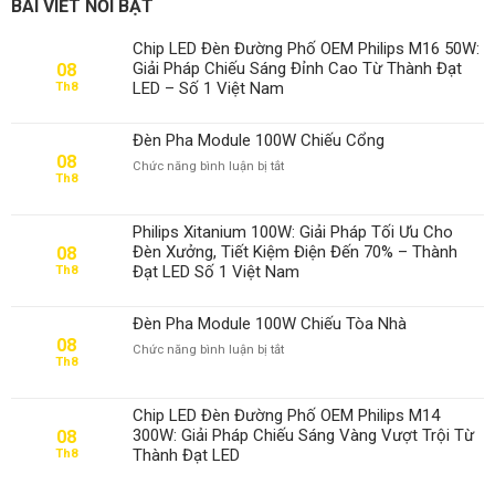
BÀI VIẾT NỔI BẬT
Chip LED Đèn Đường Phố OEM Philips M16 50W:
Giải Pháp Chiếu Sáng Đỉnh Cao Từ Thành Đạt
08
LED – Số 1 Việt Nam
Th8
Đèn Pha Module 100W Chiếu Cổng
08
ở
Chức năng bình luận bị tắt
Th8
Đèn
Pha
Module
Philips Xitanium 100W: Giải Pháp Tối Ưu Cho
100W
Đèn Xưởng, Tiết Kiệm Điện Đến 70% – Thành
08
Chiếu
Đạt LED Số 1 Việt Nam
Th8
Cổng
Đèn Pha Module 100W Chiếu Tòa Nhà
08
ở
Chức năng bình luận bị tắt
Th8
Đèn
Pha
Module
Chip LED Đèn Đường Phố OEM Philips M14
100W
300W: Giải Pháp Chiếu Sáng Vàng Vượt Trội Từ
08
Chiếu
Thành Đạt LED
Th8
Tòa
Nhà