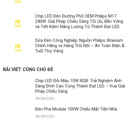
Th8
Đèn
Pha
Module
Chip LED Đèn Đường Phố OEM Philips M17
100W
240W: Giải Pháp Chiếu Sáng Tối Ưu, Bền Vững
08
Chiếu
và Tiết Kiệm Năng Lượng Từ Thành Đạt LED
Th8
Mặt
Tiền
Nhà
Sửa Đèn Công Nghiệp: Nguồn Philips Xitanium
Chính Hãng vs Hàng Trôi Nổi – An Toàn Điện &
08
Tuổi Thọ Vàng
Th8
BÀI VIẾT CÙNG CHỦ ĐỀ
Chip LED Đổi Màu 10W RGB: Trải Nghiệm Ánh
Sáng Đỉnh Cao Cùng Thành Đạt LED – Vua Giải
Pháp Chiếu Sáng
08/08/2026
Đèn Pha Module 100W Chiếu Mặt Tiền Nhà
08/08/2026