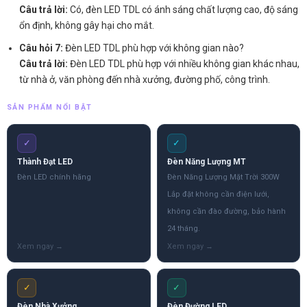
Câu trả lời:
Có, đèn LED TDL có ánh sáng chất lượng cao, độ sáng
ổn định, không gây hại cho mắt.
Câu hỏi 7:
Đèn LED TDL phù hợp với không gian nào?
Câu trả lời:
Đèn LED TDL phù hợp với nhiều không gian khác nhau,
từ nhà ở, văn phòng đến nhà xưởng, đường phố, công trình.
SẢN PHẨM NỔI BẬT
✓
✓
Thành Đạt LED
Đèn Năng Lượng MT
Đèn LED chính hãng
Đèn Năng Lượng Mặt Trời 300W
Lắp đặt không cần điện lưới,
không cần đào đường, bảo hành
24 tháng.
✓
✓
Đèn Nhà Xưởng
Đèn Đường LED