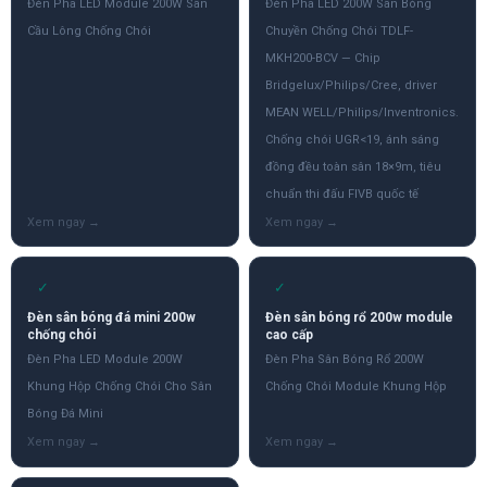
Đèn Pha LED Module 200W Sân
Đèn Pha LED 200W Sân Bóng
Cầu Lông Chống Chói
Chuyền Chống Chói TDLF-
MKH200-BCV — Chip
Bridgelux/Philips/Cree, driver
MEAN WELL/Philips/Inventronics.
Chống chói UGR<19, ánh sáng
đồng đều toàn sân 18×9m, tiêu
chuẩn thi đấu FIVB quốc tế
✓
✓
Đèn sân bóng đá mini 200w
Đèn sân bóng rổ 200w module
chống chói
cao cấp
Đèn Pha LED Module 200W
Đèn Pha Sân Bóng Rổ 200W
Khung Hộp Chống Chói Cho Sân
Chống Chói Module Khung Hộp
Bóng Đá Mini