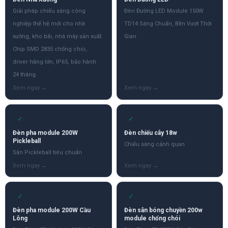
Giải pháp chiếu sáng công
Đèn Đường LED Module 150W
nghiệp thế hệ mới cho nhà
TD14 Sáng Chuẩn, Bền Vượt Thời
xưởng, kho bãi, nhà máy sản xuất.
Gian
Chip SMD 2835 chống chói,
driver hãng lớn, IP65, bảo hành
24 tháng.
✓
✓
Đèn pha module 200W
Đèn chiếu cây 18w
Pickleball
Chiếu sáng cảnh quan
Sân Pickleball tiêu chuẩn
✓
✓
Đèn pha module 200W Cầu
Đèn sân bóng chuyền 200w
Lông
module chống chói