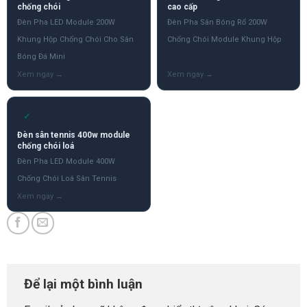
chống chói
cao cấp
Đèn Pha LED Module 200W
Đèn Pha Sân Bóng Rổ 200W
Khung Hộp Chống Chói Cho Sân
Chống Chói Module Khung Hộp
Bóng Đá Mini
✓
Đèn sân tennis 400w module
chống chói loá
Đèn Pha LED Module 400W
Chống Chói Loá Sân Tennis
Để lại một bình luận