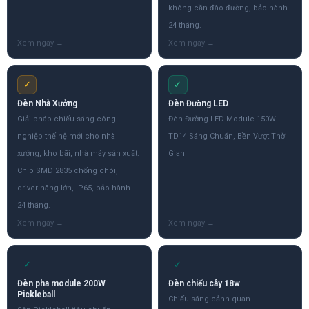
không cần đào đường, bảo hành
24 tháng.
✓
✓
Đèn Nhà Xưởng
Đèn Đường LED
Giải pháp chiếu sáng công
Đèn Đường LED Module 150W
nghiệp thế hệ mới cho nhà
TD14 Sáng Chuẩn, Bền Vượt Thời
xưởng, kho bãi, nhà máy sản xuất.
Gian
Chip SMD 2835 chống chói,
driver hãng lớn, IP65, bảo hành
24 tháng.
✓
✓
Đèn pha module 200W
Đèn chiếu cây 18w
Pickleball
Chiếu sáng cảnh quan