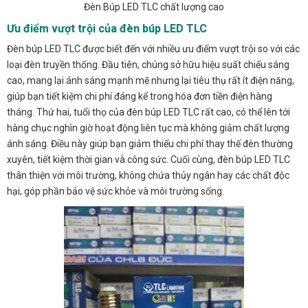
Đèn Búp LED TLC chất lượng cao
Ưu điểm vượt trội của đèn búp LED TLC
Đèn búp LED TLC được biết đến với nhiều ưu điểm vượt trội so với các
loại đèn truyền thống. Đầu tiên, chúng sở hữu hiệu suất chiếu sáng
cao, mang lại ánh sáng mạnh mẽ nhưng lại tiêu thụ rất ít điện năng,
giúp bạn tiết kiệm chi phí đáng kể trong hóa đơn tiền điện hàng
tháng. Thứ hai, tuổi thọ của đèn búp LED TLC rất cao, có thể lên tới
hàng chục nghìn giờ hoạt động liên tục mà không giảm chất lượng
ánh sáng. Điều này giúp bạn giảm thiểu chi phí thay thế đèn thường
xuyên, tiết kiệm thời gian và công sức. Cuối cùng, đèn búp LED TLC
thân thiện với môi trường, không chứa thủy ngân hay các chất độc
hại, góp phần bảo vệ sức khỏe và môi trường sống.