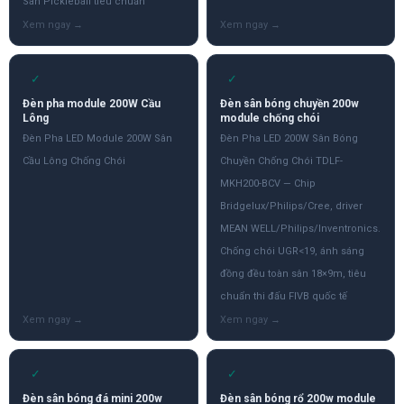
Sân Pickleball tiêu chuẩn
✓
✓
Đèn pha module 200W Cầu
Đèn sân bóng chuyền 200w
Lông
module chống chói
Đèn Pha LED Module 200W Sân
Đèn Pha LED 200W Sân Bóng
Cầu Lông Chống Chói
Chuyền Chống Chói TDLF-
MKH200-BCV — Chip
Bridgelux/Philips/Cree, driver
MEAN WELL/Philips/Inventronics.
Chống chói UGR<19, ánh sáng
đồng đều toàn sân 18×9m, tiêu
chuẩn thi đấu FIVB quốc tế
✓
✓
Đèn sân bóng đá mini 200w
Đèn sân bóng rổ 200w module