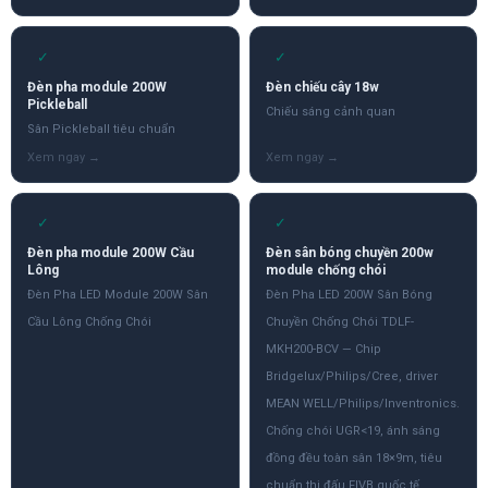
✓
✓
Đèn pha module 200W
Đèn chiếu cây 18w
Pickleball
Chiếu sáng cảnh quan
Sân Pickleball tiêu chuẩn
✓
✓
Đèn pha module 200W Cầu
Đèn sân bóng chuyền 200w
Lông
module chống chói
Đèn Pha LED Module 200W Sân
Đèn Pha LED 200W Sân Bóng
Cầu Lông Chống Chói
Chuyền Chống Chói TDLF-
MKH200-BCV — Chip
Bridgelux/Philips/Cree, driver
MEAN WELL/Philips/Inventronics.
Chống chói UGR<19, ánh sáng
đồng đều toàn sân 18×9m, tiêu
chuẩn thi đấu FIVB quốc tế