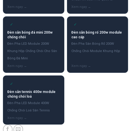
✓
✓
Đèn sân bóng đá mini 200w
Đèn sân bóng rổ 200w module
chống chói
cao cấp
Đèn Pha LED Module 200W
Đèn Pha Sân Bóng Rổ 200W
Khung Hộp Chống Chói Cho Sân
Chống Chói Module Khung Hộp
Bóng Đá Mini
✓
Đèn sân tennis 400w module
chống chói loá
Đèn Pha LED Module 400W
Chống Chói Loá Sân Tennis