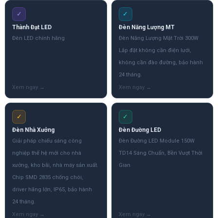
✓
✓
Thành Đạt LED
Đèn Năng Lượng MT
Đèn LED chính hãng
Đèn Năng Lượng Mặt Trời 300W
Lắp đặt không cần điện lưới,
không cần đào đường, bảo hành
24 tháng.
✓
✓
Đèn Nhà Xưởng
Đèn Đường LED
Giải pháp chiếu sáng công
Đèn Đường LED Module 150W
nghiệp thế hệ mới cho nhà
TD14 Sáng Chuẩn, Bền Vượt Thời
xưởng, kho bãi, nhà máy sản xuất.
Gian
Chip SMD 2835 chống chói,
driver hãng lớn, IP65, bảo hành
24 tháng.