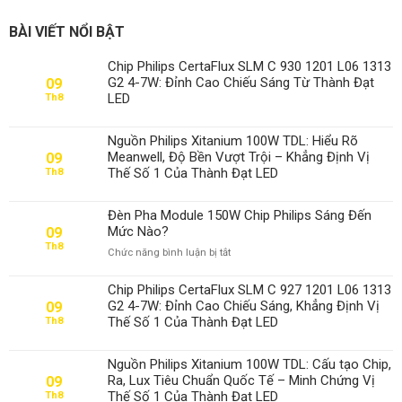
BÀI VIẾT NỔI BẬT
Chip Philips CertaFlux SLM C 930 1201 L06 1313
G2 4-7W: Đỉnh Cao Chiếu Sáng Từ Thành Đạt
09
LED
Th8
Nguồn Philips Xitanium 100W TDL: Hiểu Rõ
Meanwell, Độ Bền Vượt Trội – Khẳng Định Vị
09
Thế Số 1 Của Thành Đạt LED
Th8
Đèn Pha Module 150W Chip Philips Sáng Đến
Mức Nào?
09
Th8
ở
Chức năng bình luận bị tắt
Đèn
Pha
Chip Philips CertaFlux SLM C 927 1201 L06 1313
Module
G2 4-7W: Đỉnh Cao Chiếu Sáng, Khẳng Định Vị
09
150W
Thế Số 1 Của Thành Đạt LED
Th8
Chip
Philips
Sáng
Nguồn Philips Xitanium 100W TDL: Cấu tạo Chip,
Đến
Ra, Lux Tiêu Chuẩn Quốc Tế – Minh Chứng Vị
09
Mức
Thế Số 1 Của Thành Đạt LED
Th8