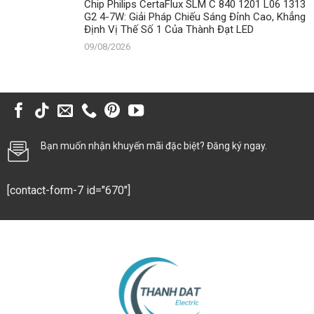
Chip Philips CertaFlux SLM C 840 1201 L06 1313
G2 4-7W: Giải Pháp Chiếu Sáng Đỉnh Cao, Khẳng
Định Vị Thế Số 1 Của Thành Đạt LED
09/08/2026
Bạn muốn nhận khuyến mãi đặc biệt? Đăng ký ngay.
[contact-form-7 id="670"]