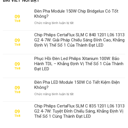
BÀI VIẾT NỔI BẬT
Đèn Pha Module 150W Chip Bridgelux Có Tốt
Không?
09
Th8
ở
Chức năng bình luận bị tắt
Đèn
Pha
Chip Philips CertaFlux SLM C 840 1201 L06 1313
Module
G2 4-7W: Giải Pháp Chiếu Sáng Đỉnh Cao, Khẳng
09
150W
Định Vị Thế Số 1 Của Thành Đạt LED
Th8
Chip
Bridgelux
Có
Phục Hồi Đèn Led Philips Xitanium 100W: Bảo
Tốt
Hành TDL – Khẳng Định Vị Thế Số 1 Của Thành
09
Không?
Đạt LED
Th8
Đèn Pha LED Module 150W Có Tiết Kiệm Điện
Không?
09
Th8
ở
Chức năng bình luận bị tắt
Đèn
Pha
Chip Philips CertaFlux SLM C 835 1201 L06 1313
LED
G2 4-7W: Tuyệt Đỉnh Chiếu Sáng, Khẳng Định Vị
09
Module
Thế Số 1 Cùng Thành Đạt LED
Th8
150W
Có
Tiết