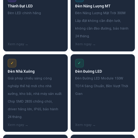
Thành Đạt LED
Đèn Năng Lượng MT
Đèn LED chính hãng
Đèn Năng Lượng Mặt Trời 300W
Lắp đặt không cần điện lưới,
không cần đào đường, bảo hành
24 tháng.
✓
✓
Đèn Nhà Xưởng
Đèn Đường LED
Giải pháp chiếu sáng công
Đèn Đường LED Module 150W
nghiệp thế hệ mới cho nhà
TD14 Sáng Chuẩn, Bền Vượt Thời
xưởng, kho bãi, nhà máy sản xuất.
Gian
Chip SMD 2835 chống chói,
driver hãng lớn, IP65, bảo hành
24 tháng.