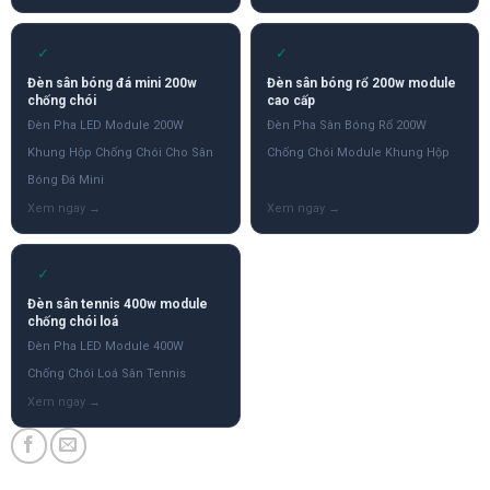
✓
✓
Đèn sân bóng đá mini 200w
Đèn sân bóng rổ 200w module
chống chói
cao cấp
Đèn Pha LED Module 200W
Đèn Pha Sân Bóng Rổ 200W
Khung Hộp Chống Chói Cho Sân
Chống Chói Module Khung Hộp
Bóng Đá Mini
✓
Đèn sân tennis 400w module
chống chói loá
Đèn Pha LED Module 400W
Chống Chói Loá Sân Tennis