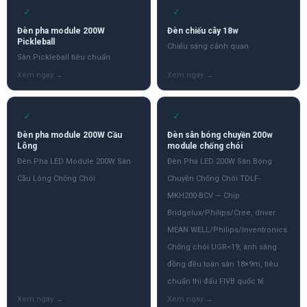
✓
✓
Đèn pha module 200W
Đèn chiếu cây 18w
Pickleball
Chiếu sáng cảnh quan
Sân Pickleball tiêu chuẩn
✓
✓
Đèn pha module 200W Cầu
Đèn sân bóng chuyền 200w
Lông
module chống chói
Đèn Pha LED Module 200W Sân
Đèn Pha LED 200W Sân Bóng
Cầu Lông Chống Chói
Chuyền Chống Chói TDLF-
MKH200-BCV — Chip
Bridgelux/Philips/Cree, driver
MEAN WELL/Philips/Inventronics.
Chống chói UGR<19, ánh sáng
đồng đều toàn sân 18×9m, tiêu
chuẩn thi đấu FIVB quốc tế