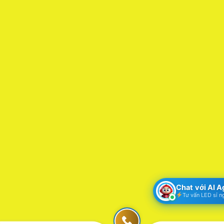
Chat với AI 
Tư vấn LED sỉ n