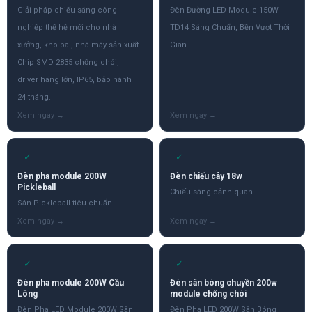
Giải pháp chiếu sáng công
Đèn Đường LED Module 150W
nghiệp thế hệ mới cho nhà
TD14 Sáng Chuẩn, Bền Vượt Thời
xưởng, kho bãi, nhà máy sản xuất.
Gian
Chip SMD 2835 chống chói,
driver hãng lớn, IP65, bảo hành
24 tháng.
✓
✓
Đèn pha module 200W
Đèn chiếu cây 18w
Pickleball
Chiếu sáng cảnh quan
Sân Pickleball tiêu chuẩn
✓
✓
Đèn pha module 200W Cầu
Đèn sân bóng chuyền 200w
Lông
module chống chói
Đèn Pha LED Module 200W Sân
Đèn Pha LED 200W Sân Bóng