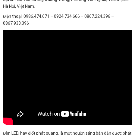
Hà Nội, Việt Nam.
Điện thoại: 0986.474.671 – 0924.734.666 – 0867.224.396 –
0867.933.396
Đèn LED, hay điốt phát quang, là một nguồn sáng bán dẫn được phát