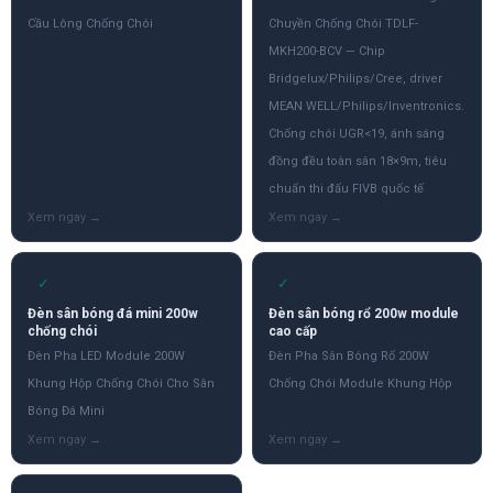
Cầu Lông Chống Chói
Chuyền Chống Chói TDLF-
MKH200-BCV — Chip
Bridgelux/Philips/Cree, driver
MEAN WELL/Philips/Inventronics.
Chống chói UGR<19, ánh sáng
đồng đều toàn sân 18×9m, tiêu
chuẩn thi đấu FIVB quốc tế
✓
✓
Đèn sân bóng đá mini 200w
Đèn sân bóng rổ 200w module
chống chói
cao cấp
Đèn Pha LED Module 200W
Đèn Pha Sân Bóng Rổ 200W
Khung Hộp Chống Chói Cho Sân
Chống Chói Module Khung Hộp
Bóng Đá Mini