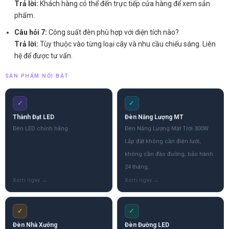
Trả lời:
Khách hàng có thể đến trực tiếp cửa hàng để xem sản
phẩm.
Câu hỏi 7:
Công suất đèn phù hợp với diện tích nào?
Trả lời:
Tùy thuộc vào từng loại cây và nhu cầu chiếu sáng. Liên
hệ để được tư vấn.
SẢN PHẨM NỔI BẬT
✓
✓
Thành Đạt LED
Đèn Năng Lượng MT
Đèn LED chính hãng
Đèn Năng Lượng Mặt Trời 300W
Lắp đặt không cần điện lưới,
không cần đào đường, bảo hành
24 tháng.
✓
✓
Đèn Nhà Xưởng
Đèn Đường LED