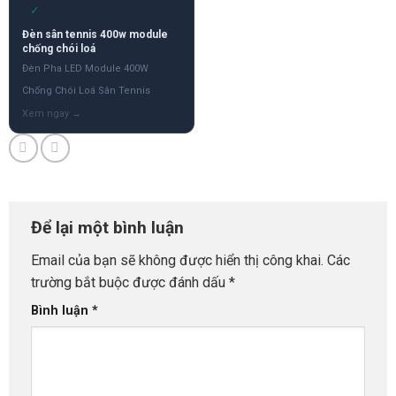
✓
Đèn sân tennis 400w module
chống chói loá
Đèn Pha LED Module 400W
Chống Chói Loá Sân Tennis
Để lại một bình luận
Email của bạn sẽ không được hiển thị công khai.
Các
trường bắt buộc được đánh dấu
*
Bình luận
*