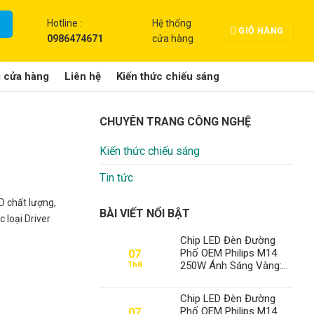
Hotline :
Hệ thống
GIỎ HÀNG
0986474671
cửa hàng
g cửa hàng
Liên hệ
Kiến thức chiếu sáng
CHUYÊN TRANG CÔNG NGHỆ
Kiến thức chiếu sáng
Tin tức
D chất lượng,
BÀI VIẾT NỔI BẬT
 loại Driver
Chip LED Đèn Đường
Phố OEM Philips M14
07
250W Ánh Sáng Vàng:
Th8
Chìa Khóa Dẫn Lối
Thành Đạt LED Lên Ngôi
Chip LED Đèn Đường
Vua Chiếu Sáng Đô Thị
Phố OEM Philips M14
07