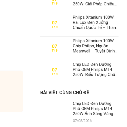
250W: Giải Pháp Chiếu
Th8
Sáng Đỉnh Cao, Khẳng
Định Vị Thế Số 1 Của
Philips Xitanium 100W:
Thành Đạt LED
Ra, Lux Đèn Xưởng
07
Chuẩn Quốc Tế – Thành
Th8
Đạt LED Số 1 Việt Nam
Philips Xitanium 100W:
Chip Philips, Nguồn
07
Meanwell – Tuyệt Đỉnh
Th8
Đèn Xưởng, Định Vị Số
1 Thành Đạt LED
Chip LED Đèn Đường
Phố OEM Philips M14
07
250W: Biểu Tượng Chất
Th8
Lượng, Khẳng Định Vị
Thế Số 1 Của Thành Đạt
LED
BÀI VIẾT CÙNG CHỦ ĐỀ
Chip LED Đèn Đường
Phố OEM Philips M14
250W Ánh Sáng Vàng:
Chìa Khóa Dẫn Lối
07/08/2026
Thành Đạt LED Lên Ngôi