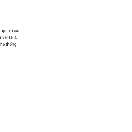
Ampere) của
river LED,
 hệ thống