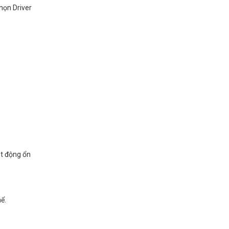
họn Driver
ạt động ổn
ể.