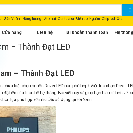
 - Sân Vườn - Năng lượng , Atomat, Contactor, Biến áp, Nguồn, Chip led, Quạt ...
Cửa hàng
Liên hệ
Tài khoản thanh toán
Hệ thốn
Nam – Thành Đạt LED
Nam – Thành Đạt LED
 chưa biết chọn nguồn Driver LED nào phù hợp? Việc lựa chọn Driver LE
và độ bền của toàn bộ hệ thống. Bài viết này sẽ giúp bạn hiểu rõ hơn về các
h chọn lựa phù hợp với nhu cầu sử dụng tại Hà Nam.