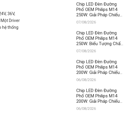
Vua Chiếu Sáng Đô Thị
Chip LED Đèn Đường
Phố OEM Philips M14
24V, 36V,
250W: Giải Pháp Chiếu
Sáng Đỉnh Cao, Khẳng
 Một Driver
07/08/2026
Định Vị Thế Số 1 Của
o hệ thống
Thành Đạt LED
Chip LED Đèn Đường
Phố OEM Philips M14
250W: Biểu Tượng Chất
Lượng, Khẳng Định Vị
07/08/2026
Thế Số 1 Của Thành Đạt
LED
Chip LED Đèn Đường
Phố OEM Philips M14
200W: Giải Pháp Chiếu
Sáng Đỉnh Cao, Khẳng
06/08/2026
Định Vị Thế Số 1 Của
Thành Đạt LED
Chip LED Đèn Đường
Phố OEM Philips M14
200W: Giải Pháp Chiếu
Sáng Đỉnh Cao, Khẳng
06/08/2026
Định Vị Thế Số 1 Của
Thành Đạt LED