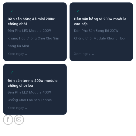
✓
✓
Đèn sân bóng đá mini 200w
Đèn sân bóng rổ 200w module
chống chói
cao cấp
Đèn Pha LED Module 200W
Đèn Pha Sân Bóng Rổ 200W
Khung Hộp Chống Chói Cho Sân
Chống Chói Module Khung Hộp
Bóng Đá Mini
✓
Đèn sân tennis 400w module
chống chói loá
Đèn Pha LED Module 400W
Chống Chói Loá Sân Tennis