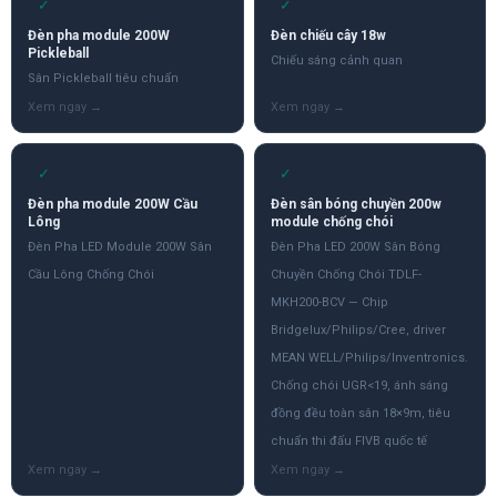
✓
✓
Đèn pha module 200W
Đèn chiếu cây 18w
Pickleball
Chiếu sáng cảnh quan
Sân Pickleball tiêu chuẩn
✓
✓
Đèn pha module 200W Cầu
Đèn sân bóng chuyền 200w
Lông
module chống chói
Đèn Pha LED Module 200W Sân
Đèn Pha LED 200W Sân Bóng
Cầu Lông Chống Chói
Chuyền Chống Chói TDLF-
MKH200-BCV — Chip
Bridgelux/Philips/Cree, driver
MEAN WELL/Philips/Inventronics.
Chống chói UGR<19, ánh sáng
đồng đều toàn sân 18×9m, tiêu
chuẩn thi đấu FIVB quốc tế