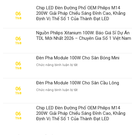
Chip LED Đèn Đường Phố OEM Philips M14
200W: Giải Pháp Chiếu Sáng Đỉnh Cao, Khẳng
06
Định Vị Thế Số 1 Của Thành Đạt LED
Th8
Nguồn Philips Xitanium 100W: Báo Giá Sỉ Dự Án
TDL Mới Nhất 2026 – Chuyên Gia Số 1 Việt Nam
06
Th8
Đèn Pha Module 100W Cho Sân Bóng Mini
06
ở
Chức năng bình luận bị tắt
Th8
Đèn
Pha
Module
Đèn Pha Module 100W Cho Sân Cầu Lông
100W
06
ở
Chức năng bình luận bị tắt
Cho
Th8
Đèn
Sân
Pha
Bóng
Module
Mini
Chip LED Đèn Đường Phố OEM Philips M14
100W
200W: Giải Pháp Chiếu Sáng Đỉnh Cao, Khẳng
06
Cho
Định Vị Thế Số 1 Của Thành Đạt LED
Th8
Sân
Cầu
Lông