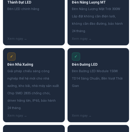
Thành Đạt LED
Đèn Năng Lượng MT
Đèn LED chính hãng
Đèn Năng Lượng Mặt Trời 300W
Lắp đặt không cần điện lưới,
không cần đào đường, bảo hành
24 tháng.
✓
✓
Đèn Nhà Xưởng
Đèn Đường LED
Giải pháp chiếu sáng công
Đèn Đường LED Module 150W
nghiệp thế hệ mới cho nhà
TD14 Sáng Chuẩn, Bền Vượt Thời
xưởng, kho bãi, nhà máy sản xuất.
Gian
Chip SMD 2835 chống chói,
driver hãng lớn, IP65, bảo hành
24 tháng.