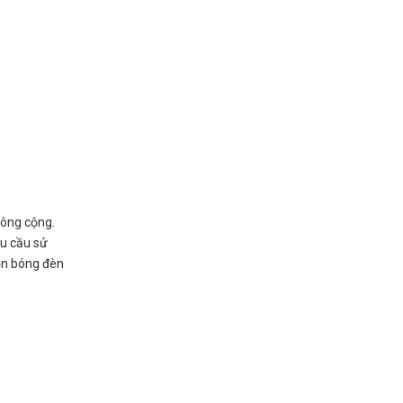
công cộng.
hu cầu sử
ọn bóng đèn