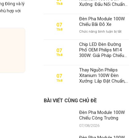
100W
ng Đông và lý
Xưởng: Đấu Nối Chuẩn
Th8
Chiếu
& Tối Ưu Hiệu Suất –
phù hợp với
Công
Thành Đạt LED Số 1 Việt
Trường
Đèn Pha Module 100W
Nam
Chiếu Bãi Đỗ Xe
07
Th8
ở
Chức năng bình luận bị tắt
Đèn
Pha
Chip LED Đèn Đường
Module
Phố OEM Philips M14
07
100W
300W: Giải Pháp Chiếu
Th8
Chiếu
Sáng Vượt Trội, Khẳng
Bãi
Định Vị Thế Số 1 Của
Đỗ
Thay Nguồn Philips
Thành Đạt LED
Xe
Xitanium 100W Đèn
07
Xưởng: Lắp Đặt Chuẩn,
Th8
Tối Ưu Hiệu Suất –
Thành Đạt LED Số 1 Việt
Nam
BÀI VIẾT CÙNG CHỦ ĐỀ
Đèn Pha Module 100W
Chiếu Công Trường
07/08/2026
Đèn Pha Module 100W