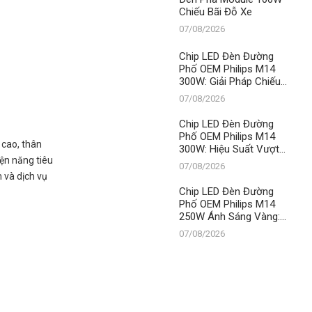
Chiếu Bãi Đỗ Xe
07/08/2026
Chip LED Đèn Đường
Phố OEM Philips M14
300W: Giải Pháp Chiếu
Sáng Vượt Trội, Khẳng
07/08/2026
Định Vị Thế Số 1 Của
Thành Đạt LED
Chip LED Đèn Đường
Phố OEM Philips M14
 cao, thân
300W: Hiệu Suất Vượt
iện năng tiêu
Trội, Khẳng Định Vị Thế
07/08/2026
Số 1 Của Thành Đạt LED
 và dịch vụ
Chip LED Đèn Đường
Phố OEM Philips M14
250W Ánh Sáng Vàng:
Chìa Khóa Dẫn Lối
07/08/2026
Thành Đạt LED Lên Ngôi
Vua Chiếu Sáng Đô Thị