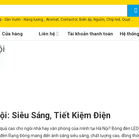
 - Sân Vườn - Năng lượng , Atomat, Contactor, Biến áp, Nguồn, Chip led, Quạt ...
Cửa hàng
Liên hệ
Tài khoản thanh toán
Hệ thốn
ội
i: Siêu Sáng, Tiết Kiệm Điện
u quả cao cho ngôi nhà hay văn phòng của mình tại Hà Nội? Bóng đèn LE
g đèn Rạng Đông mang đến ánh sáng siêu sáng, chất lượng cao, đồng thời