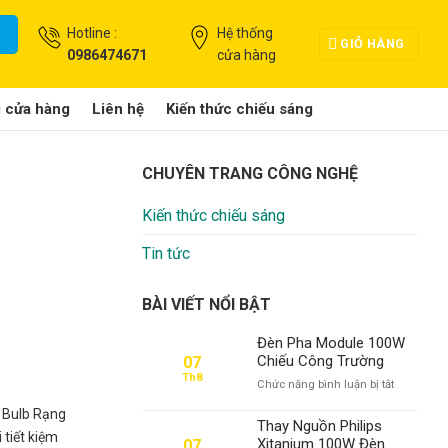
Hotline :
Hệ thống
GIỎ HÀNG
0986474671
cửa hàng
g cửa hàng
Liên hệ
Kiến thức chiếu sáng
CHUYÊN TRANG CÔNG NGHỆ
Kiến thức chiếu sáng
Tin tức
BÀI VIẾT NỔI BẬT
Đèn Pha Module 100W
Chiếu Công Trường
07
Th8
ở
Chức năng bình luận bị tắt
Đèn
D Bulb Rạng
Pha
Thay Nguồn Philips
Module
 tiết kiệm
Xitanium 100W Đèn
07