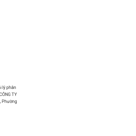
i lý phân
. CÔNG TY
g, Phường