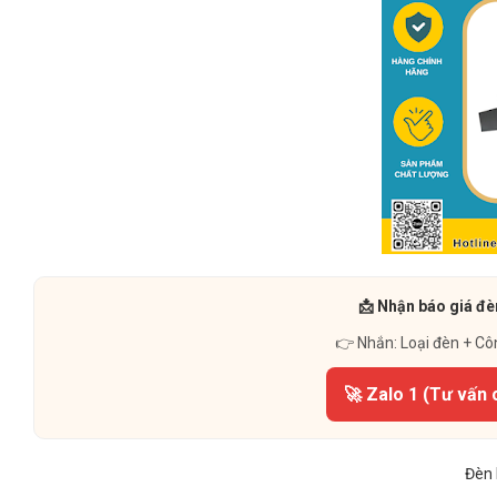
📩 Nhận báo giá đè
👉 Nhắn: Loại đèn + Cô
🚀 Zalo 1 (Tư vấn 
Đèn 