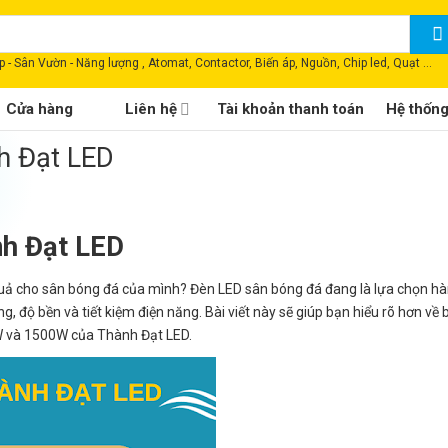
 - Sân Vườn - Năng lượng , Atomat, Contactor, Biến áp, Nguồn, Chip led, Quạt ...
Cửa hàng
Liên hệ
Tài khoản thanh toán
Hệ thốn
h Đạt LED
nh Đạt LED
u quả cho sân bóng đá của mình? Đèn LED sân bóng đá đang là lựa chọn h
, độ bền và tiết kiệm điện năng. Bài viết này sẽ giúp bạn hiểu rõ hơn về 
0W và 1500W của Thành Đạt LED.