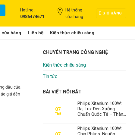
Hotline :
Hệ thống
GIỎ HÀNG
0986474671
cửa hàng
g cửa hàng
Liên hệ
Kiến thức chiếu sáng
CHUYÊN TRANG CÔNG NGHỆ
Kiến thức chiếu sáng
Tin tức
àng đầu của
BÀI VIẾT NỔI BẬT
báo giá đèn
Philips Xitanium 100W:
Ra, Lux Đèn Xưởng
07
Chuẩn Quốc Tế – Thành
Th8
Đạt LED Số 1 Việt Nam
Philips Xitanium 100W:
Chip Philips, Nguồn
07