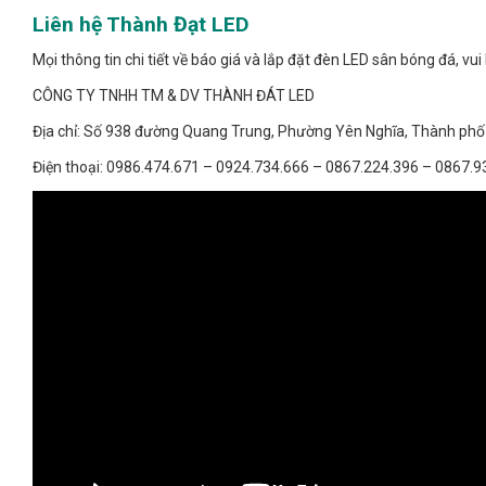
Liên hệ Thành Đạt LED
Mọi thông tin chi tiết về báo giá và lắp đặt đèn LED sân bóng đá, vui 
CÔNG TY TNHH TM & DV THÀNH ĐÁT LED
Địa chỉ: Số 938 đường Quang Trung, Phường Yên Nghĩa, Thành phố 
Điện thoại: 0986.474.671 – 0924.734.666 – 0867.224.396 – 0867.9