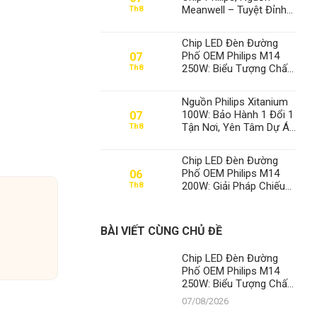
Meanwell – Tuyệt Đỉnh
Th8
Đèn Xưởng, Định Vị Số
1 Thành Đạt LED
Chip LED Đèn Đường
Phố OEM Philips M14
07
250W: Biểu Tượng Chất
Th8
Lượng, Khẳng Định Vị
Thế Số 1 Của Thành Đạt
Nguồn Philips Xitanium
LED
100W: Bảo Hành 1 Đổi 1
07
Tận Nơi, Yên Tâm Dự Án
Th8
– Thành Đạt LED Số 1
Việt Nam
Chip LED Đèn Đường
Phố OEM Philips M14
06
200W: Giải Pháp Chiếu
Th8
Sáng Đỉnh Cao, Khẳng
Định Vị Thế Số 1 Của
Thành Đạt LED
BÀI VIẾT CÙNG CHỦ ĐỀ
Chip LED Đèn Đường
Phố OEM Philips M14
250W: Biểu Tượng Chất
Lượng, Khẳng Định Vị
07/08/2026
Thế Số 1 Của Thành Đạt