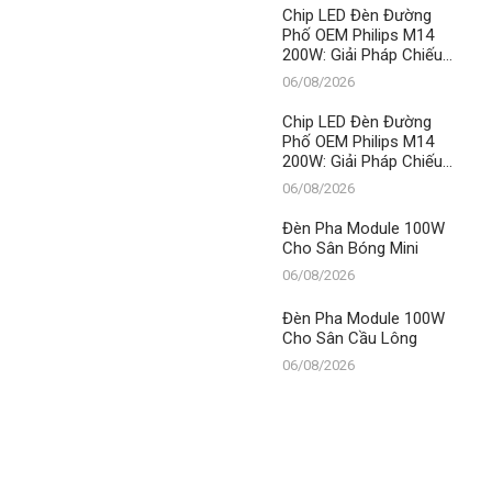
LED
Chip LED Đèn Đường
Phố OEM Philips M14
200W: Giải Pháp Chiếu
Sáng Đỉnh Cao, Khẳng
06/08/2026
Định Vị Thế Số 1 Của
Thành Đạt LED
Chip LED Đèn Đường
Phố OEM Philips M14
200W: Giải Pháp Chiếu
Sáng Đỉnh Cao, Khẳng
06/08/2026
Định Vị Thế Số 1 Của
Thành Đạt LED
Đèn Pha Module 100W
Cho Sân Bóng Mini
06/08/2026
Đèn Pha Module 100W
Cho Sân Cầu Lông
06/08/2026