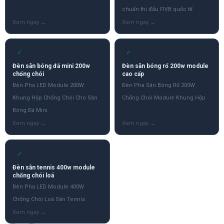
chuẩn thi đấu FIVB quốc tế
✓
✓
Đèn sân bóng đá mini 200w
Đèn sân bóng rổ 200w module
chống chói
cao cấp
Đèn Pha LED Module 200W
Đèn Pha Sân Bóng Rổ 200W
Khung Hộp Chống Chói Cho Sân
Chống Chói Module Khung Hộp
Bóng Đá Mini
✓
Đèn sân tennis 400w module
chống chói loá
Đèn Pha LED Module 400W
Chống Chói Loá Sân Tennis