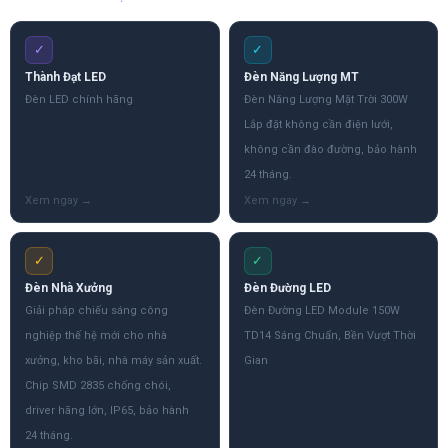
✓
✓
Thành Đạt LED
Đèn Năng Lượng MT
Đèn LED chính hãng
Đèn Năng Lượng Mặt Trời 300W
Lắp đặt không cần điện lưới,
không cần đào đường, bảo hành
24 tháng.
✓
✓
Đèn Nhà Xưởng
Đèn Đường LED
Giải pháp chiếu sáng công
Đèn Đường LED Module 150W
nghiệp thế hệ mới cho nhà
TD14 Sáng Chuẩn, Bền Vượt Thời
xưởng, kho bãi, nhà máy sản xuất.
Gian
Chip SMD 2835 chống chói,
driver hãng lớn, IP65, bảo hành
24 tháng.