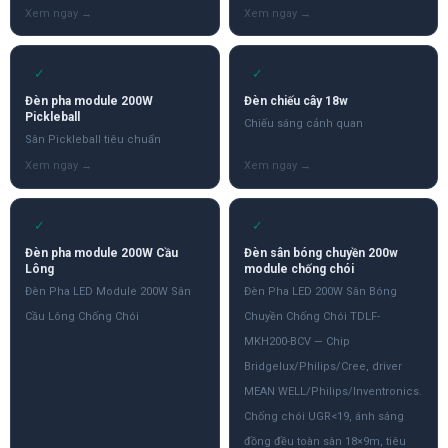
✓
✓
Đèn pha module 200W
Đèn chiếu cây 18w
Pickleball
Chiếu sáng cảnh quan
Sân Pickleball tiêu chuẩn
✓
✓
Đèn pha module 200W Cầu
Đèn sân bóng chuyền 200w
Lông
module chống chói
Đèn Pha LED Module 200W Sân
Đèn Pha LED 200W Sân Bóng
Cầu Lông Chống Chói
Chuyền Chống Chói TDLF-
MKH200-BCV — Chip
Bridgelux/Philips/Cree, driver
MEAN WELL/Philips/Inventronics.
Chống chói UGR<19, ánh sáng
đồng đều toàn sân 18×9m, tiêu