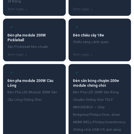
24 tháng.
✓
✓
Đèn pha module 200W
Đèn chiếu cây 18w
Pickleball
Chiếu sáng cảnh quan
Sân Pickleball tiêu chuẩn
✓
✓
Đèn pha module 200W Cầu
Đèn sân bóng chuyền 200w
Lông
module chống chói
Đèn Pha LED Module 200W Sân
Đèn Pha LED 200W Sân Bóng
Cầu Lông Chống Chói
Chuyền Chống Chói TDLF-
MKH200-BCV — Chip
Bridgelux/Philips/Cree, driver
MEAN WELL/Philips/Inventronics.
Chống chói UGR<19, ánh sáng