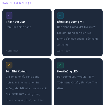
SẢN PHẨM NỔI BẬT
✓
✓
Thành Đạt LED
Đèn Năng Lượng MT
Đèn LED chính hãng
Đèn Năng Lượng Mặt Trời 300W
Lắp đặt không cần điện lưới,
không cần đào đường, bảo hành
24 tháng.
✓
✓
Đèn Nhà Xưởng
Đèn Đường LED
Giải pháp chiếu sáng công
Đèn Đường LED Module 150W
nghiệp thế hệ mới cho nhà
TD14 Sáng Chuẩn, Bền Vượt Thời
xưởng, kho bãi, nhà máy sản xuất.
Gian
Chip SMD 2835 chống chói,
driver hãng lớn, IP65, bảo hành