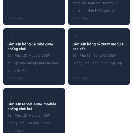
đồng đều toàn sân 18×9m, tiêu
chuẩn thi đấu FIVB quốc tế
✓
✓
Đèn sân bóng đá mini 200w
Đèn sân bóng rổ 200w module
chống chói
cao cấp
Đèn Pha LED Module 200W
Đèn Pha Sân Bóng Rổ 200W
Khung Hộp Chống Chói Cho Sân
Chống Chói Module Khung Hộp
Bóng Đá Mini
✓
Đèn sân tennis 400w module
chống chói loá
Đèn Pha LED Module 400W
Chống Chói Loá Sân Tennis