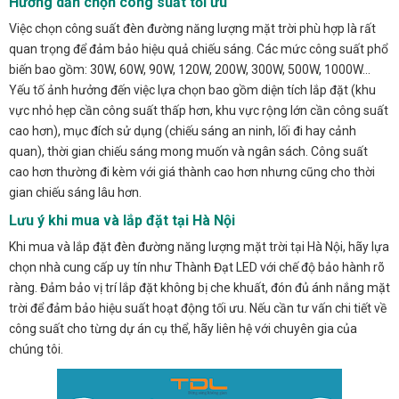
Hướng dẫn chọn công suất tối ưu
Việc chọn công suất đèn đường năng lượng mặt trời phù hợp là rất
quan trọng để đảm bảo hiệu quả chiếu sáng. Các mức công suất phổ
biến bao gồm: 30W, 60W, 90W, 120W, 200W, 300W, 500W, 1000W…
Yếu tố ảnh hưởng đến việc lựa chọn bao gồm diện tích lắp đặt (khu
vực nhỏ hẹp cần công suất thấp hơn, khu vực rộng lớn cần công suất
cao hơn), mục đích sử dụng (chiếu sáng an ninh, lối đi hay cảnh
quan), thời gian chiếu sáng mong muốn và ngân sách. Công suất
cao hơn thường đi kèm với giá thành cao hơn nhưng cũng cho thời
gian chiếu sáng lâu hơn.
Lưu ý khi mua và lắp đặt tại Hà Nội
Khi mua và lắp đặt đèn đường năng lượng mặt trời tại Hà Nội, hãy lựa
chọn nhà cung cấp uy tín như Thành Đạt LED với chế độ bảo hành rõ
ràng. Đảm bảo vị trí lắp đặt không bị che khuất, đón đủ ánh nắng mặt
trời để đảm bảo hiệu suất hoạt động tối ưu. Nếu cần tư vấn chi tiết về
công suất cho từng dự án cụ thể, hãy liên hệ với chuyên gia của
chúng tôi.