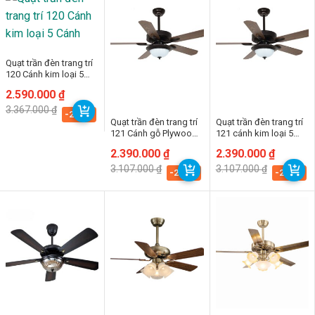
Quạt trần đèn trang trí
120 Cánh kim loại 5
Cánh
Giá
Giá
2.590.000
₫
gốc
hiện
3.367.000
₫
là:
tại
-23.1%
Quạt trần đèn trang trí
Quạt trần đèn trang trí
3.367.000 ₫.
là:
2.590.000 ₫.
121 Cánh gỗ Plywood
121 cánh kim loại 5
5 Cánh
Cánh
Giá
Giá
2.390.000
₫
Giá
Giá
2.390.000
₫
gốc
hiện
gốc
hiện
3.107.000
₫
3.107.000
₫
là:
tại
là:
tại
-23.1%
-23.1%
3.107.000 ₫.
là:
3.107.000 ₫.
là:
2.390.000 ₫.
2.390.000 ₫.