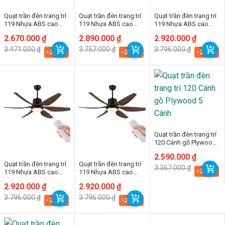
Quạt trần đèn trang trí
Quạt trần đèn trang trí
Quạt trần đèn trang trí
119 Nhựa ABS cao
119 Nhựa ABS cao
119 Nhựa ABS cao
cấp 6 Cánh
cấp 6 Cánh
cấp 6 Cánh
Giá
Giá
2.670.000
₫
Giá
Giá
2.890.000
₫
Giá
Giá
2.920.000
₫
gốc
hiện
gốc
hiện
gốc
hiện
3.471.000
₫
3.757.000
₫
3.796.000
₫
là:
tại
là:
tại
là:
tại
-23.1%
-23.1%
-23.1%
3.471.000 ₫.
là:
3.757.000 ₫.
là:
3.796.000 ₫.
là:
2.670.000 ₫.
2.890.000 ₫.
2.920.000 ₫.
Quạt trần đèn trang trí
120 Cánh gỗ Plywood
5 Cánh
Giá
Giá
2.590.000
₫
gốc
hiện
Quạt trần đèn trang trí
Quạt trần đèn trang trí
3.367.000
₫
là:
tại
-23.1%
119 Nhựa ABS cao
119 Nhựa ABS cao
3.367.000 ₫.
là:
cấp 6 Cánh
cấp 6 Cánh
2.590.000 ₫.
Giá
Giá
2.920.000
₫
Giá
Giá
2.920.000
₫
gốc
hiện
gốc
hiện
3.796.000
₫
3.796.000
₫
là:
tại
là:
tại
-23.1%
-23.1%
3.796.000 ₫.
là:
3.796.000 ₫.
là:
2.920.000 ₫.
2.920.000 ₫.