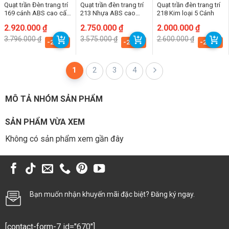
Quạt trần Đèn trang trí
Quạt trần đèn trang trí
Quạt trần đèn trang trí
169 cánh ABS cao cấp
213 Nhựa ABS cao
218 Kim loại 5 Cánh
5 Cánh
cấp 6 Cánh
Giá
Giá
2.920.000
₫
Giá
Giá
2.750.000
₫
Giá
Giá
2.000.000
₫
gốc
hiện
gốc
hiện
gốc
hiện
3.796.000
₫
3.575.000
₫
2.600.000
₫
là:
tại
là:
tại
là:
tại
-23.1%
-23.1%
-23.1%
3.796.000 ₫.
là:
3.575.000 ₫.
là:
2.600.000 ₫.
là:
2.920.000 ₫.
2.750.000 ₫.
2.000.000 ₫.
1
2
3
4
MÔ TẢ NHÓM SẢN PHẨM
SẢN PHẨM VỪA XEM
Không có sản phẩm xem gần đây
Bạn muốn nhận khuyến mãi đặc biệt? Đăng ký ngay.
[contact-form-7 id="670"]