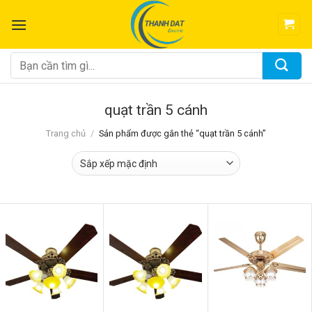
Chuyển
đến
nội
dung
Tìm
kiếm:
quạt trần 5 cánh
Trang chủ
/
Sản phẩm được gắn thẻ “quạt trần 5 cánh”