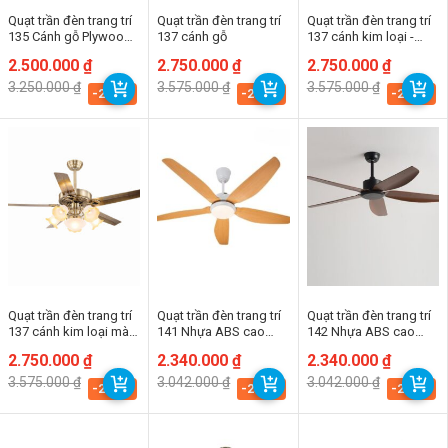
Quạt trần đèn trang trí
Quạt trần đèn trang trí
Quạt trần đèn trang trí
135 Cánh gỗ Plywood
137 cánh gỗ
137 cánh kim loại -
5 Cánh
Thành Đạt Led
Giá
Giá
2.500.000
₫
Giá
Giá
2.750.000
₫
Giá
Giá
2.750.000
₫
gốc
hiện
gốc
hiện
gốc
hiện
3.250.000
₫
3.575.000
₫
3.575.000
₫
là:
tại
là:
tại
là:
tại
-23.1%
-23.1%
-23.1%
3.250.000 ₫.
là:
3.575.000 ₫.
là:
3.575.000 ₫.
là:
2.500.000 ₫.
2.750.000 ₫.
2.750.000 ₫.
Quạt trần đèn trang trí
Quạt trần đèn trang trí
Quạt trần đèn trang trí
137 cánh kim loại màu
141 Nhựa ABS cao
142 Nhựa ABS cao
đồng
cấp 5 Cánh
cấp 5 Cánh
Giá
Giá
2.750.000
₫
Giá
Giá
2.340.000
₫
Giá
Giá
2.340.000
₫
gốc
hiện
gốc
hiện
gốc
hiện
3.575.000
₫
3.042.000
₫
3.042.000
₫
là:
tại
là:
tại
là:
tại
-23.1%
-23.1%
-23.1%
3.575.000 ₫.
là:
3.042.000 ₫.
là:
3.042.000 ₫.
là:
2.750.000 ₫.
2.340.000 ₫.
2.340.000 ₫.