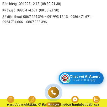
Bán hàng :
091993.12.13
(08:30-21:30)
Kỹ thuật :
0986.474.671
(08:30-21:30)
Số điện thoại: 0867.224.396 – 091993.12.13 - 0986.474.671 -
0924.734.666 - 0867.933.396
Chat với AI Agent
⚡ Tư vấn LED sỉ ngay
Copyright 2026 ©
Bản Quyền Thuộc Thành Đạt LED
Gọi ngay
Menu
liên hệ
Messenger
Zalo