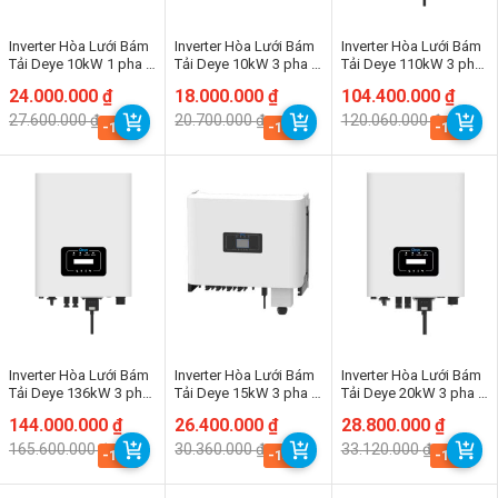
Inverter Hòa Lưới Bám
Inverter Hòa Lưới Bám
Inverter Hòa Lưới Bám
Tải Deye 10kW 1 pha |
Tải Deye 10kW 3 pha |
Tải Deye 110kW 3 pha
SUN-8K-G02P1-EU-
SUN-10K-G06P3-EU-
| SUN-110K-G03
Giá
Giá
24.000.000
₫
Giá
Giá
18.000.000
₫
Giá
Giá
104.400.000
₫
AM2
AM2
gốc
hiện
gốc
hiện
gốc
hiện
27.600.000
₫
20.700.000
₫
120.060.000
₫
là:
tại
là:
tại
là:
tại
-13%
-13%
-13%
27.600.000 ₫.
là:
20.700.000 ₫.
là:
120.060.000 ₫.
là:
24.000.000 ₫.
18.000.000 ₫.
104.400.000 ₫.
Inverter Hòa Lưới Bám
Inverter Hòa Lưới Bám
Inverter Hòa Lưới Bám
Tải Deye 136kW 3 pha
Tải Deye 15kW 3 pha |
Tải Deye 20kW 3 pha |
| SUN-136K-G01P3
SUN-15K-G06
SUN-20K-G05
Giá
Giá
144.000.000
₫
Giá
Giá
26.400.000
₫
Giá
Giá
28.800.000
₫
gốc
hiện
gốc
hiện
gốc
hiện
165.600.000
₫
30.360.000
₫
33.120.000
₫
là:
tại
là:
tại
là:
tại
-13%
-13%
-13%
165.600.000 ₫.
là:
30.360.000 ₫.
là:
33.120.000 ₫.
là:
144.000.000 ₫.
26.400.000 ₫.
28.800.000 ₫.