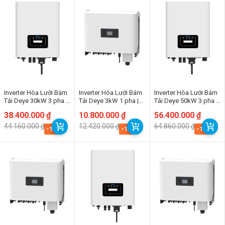
Inverter Hòa Lưới Bám
Inverter Hòa Lưới Bám
Inverter Hòa Lưới Bám
Tải Deye 30kW 3 pha |
Tải Deye 3kW 1 pha |
Tải Deye 50kW 3 pha |
SUN-30K-G04
SSUN-3K-G04P1-EU-
SUN-30K-G04
Giá
Giá
38.400.000
₫
Giá
Giá
10.800.000
₫
Giá
Giá
56.400.000
₫
AM1
gốc
hiện
gốc
hiện
gốc
hiện
44.160.000
₫
12.420.000
₫
64.860.000
₫
là:
tại
là:
tại
là:
tại
-13%
-13%
-13%
44.160.000 ₫.
là:
12.420.000 ₫.
là:
64.860.000 ₫.
là:
38.400.000 ₫.
10.800.000 ₫.
56.400.000 ₫.