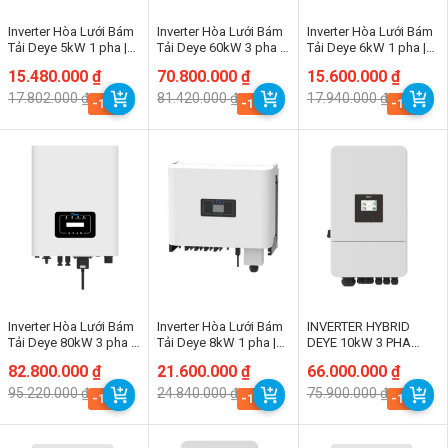
Inverter Hòa Lưới Bám
Inverter Hòa Lưới Bám
Inverter Hòa Lưới Bám
Tải Deye 5kW 1 pha |
Tải Deye 60kW 3 pha |
Tải Deye 6kW 1 pha |
SUN-5K-G05P1-EU-
SUN-60K-G
SUN-6K-G05P1-EU-
Giá
Giá
15.480.000
₫
Giá
Giá
70.800.000
₫
Giá
Giá
15.600.000
₫
AM2
AM2
gốc
hiện
gốc
hiện
gốc
hiện
17.802.000
₫
81.420.000
₫
17.940.000
₫
là:
tại
là:
tại
là:
tại
-13%
-13%
-13%
17.802.000 ₫.
là:
81.420.000 ₫.
là:
17.940.000 ₫.
là:
15.480.000 ₫.
70.800.000 ₫.
15.600.000 ₫.
Inverter Hòa Lưới Bám
Inverter Hòa Lưới Bám
INVERTER HYBRID
Tải Deye 80kW 3 pha |
Tải Deye 8kW 1 pha |
DEYE 10kW 3 PHA
SUN-60K-G
SUN-8K-G02P1-EU-
SUN-10K-SG05LP3-EU-
Giá
Giá
82.800.000
₫
Giá
Giá
21.600.000
₫
Giá
Giá
66.000.000
₫
AM2
SM2
gốc
hiện
gốc
hiện
gốc
hiện
95.220.000
₫
24.840.000
₫
75.900.000
₫
là:
tại
là:
tại
là:
tại
-13%
-13%
-13%
95.220.000 ₫.
là:
24.840.000 ₫.
là:
75.900.000 ₫.
là:
82.800.000 ₫.
21.600.000 ₫.
66.000.000 ₫.