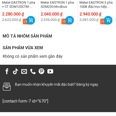
Meter EASTRON 1 pha
Meter EASTRON 1 pha
Meter EASTRON 3 pha
+ CT SDM120CTM-
SDM230-Modbus
100A đấu trực tiếp
40mA(200A/40mA)
SDM630-Modbus V2
Giá
Giá
2.280.000
₫
Giá
Giá
2.040.000
₫
Giá
Giá
2.940.000
₫
gốc
hiện
gốc
hiện
gốc
hiện
2.622.000
₫
2.346.000
₫
3.381.000
₫
là:
tại
là:
tại
là:
tại
-13%
-13%
-13%
2.622.000 ₫.
là:
2.346.000 ₫.
là:
3.381.000 ₫.
là:
2.280.000 ₫.
2.040.000 ₫.
2.940.000 ₫.
MÔ TẢ NHÓM SẢN PHẨM
SẢN PHẨM VỪA XEM
Không có sản phẩm xem gần đây
Bạn muốn nhận khuyến mãi đặc biệt? Đăng ký ngay.
[contact-form-7 id="670"]