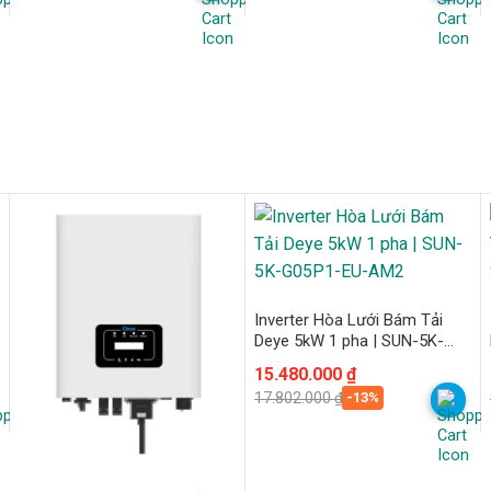
120.060.000 ₫.
là:
165.600.000 ₫.
là:
104.400.000 ₫.
144.000.000 ₫.
Inverter Hòa Lưới Bám Tải
Deye 5kW 1 pha | SUN-5K-
G05P1-EU-AM2
Giá
Giá
15.480.000
₫
gốc
hiện
-13%
17.802.000
₫
là:
tại
17.802.000 ₫.
là:
15.480.000 ₫.