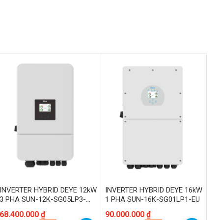
INVERTER HYBRID DEYE 12kW
INVERTER HYBRID DEYE 16kW
3 PHA SUN-12K-SG05LP3-
1 PHA SUN-16K-SG01LP1-EU
EU-SM2
Giá
Giá
68.400.000
₫
Giá
Giá
90.000.000
₫