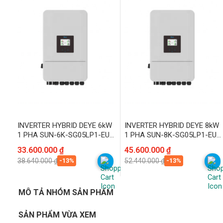
INVERTER HYBRID DEYE 6kW
INVERTER HYBRID DEYE 8kW
1 PHA SUN-6K-SG05LP1-EU-
1 PHA SUN-8K-SG05LP1-EU-
SM2
SM2
Giá
Giá
33.600.000
₫
Giá
Giá
45.600.000
₫
gốc
hiện
gốc
hiện
-13%
-13%
38.640.000
₫
52.440.000
₫
là:
tại
là:
tại
38.640.000 ₫.
là:
52.440.000 ₫.
là:
33.600.000 ₫.
45.600.000 ₫.
MÔ TẢ NHÓM SẢN PHẨM
SẢN PHẨM VỪA XEM