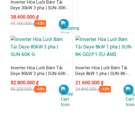
Inverter Hòa Lưới Bám Tải
Deye 30kW 3 pha | SUN-30K-
G04
Giá
Giá
38.400.000
₫
gốc
hiện
-13%
44.160.000
₫
là:
tại
44.160.000 ₫.
là:
38.400.000 ₫.
Inverter Hòa Lưới Bám Tải
Inverter Hòa Lưới Bám Tải
Deye 80kW 3 pha | SUN-60K-
Deye 8kW 1 pha | SUN-8K-
G
G02P1-EU-AM2
Giá
Giá
82.800.000
₫
Giá
Giá
21.600.000
₫
gốc
hiện
gốc
hiện
-13%
-13%
95.220.000
₫
24.840.000
₫
là:
tại
là:
tại
95.220.000 ₫.
là:
24.840.000 ₫.
là:
82.800.000 ₫.
21.600.000 ₫.