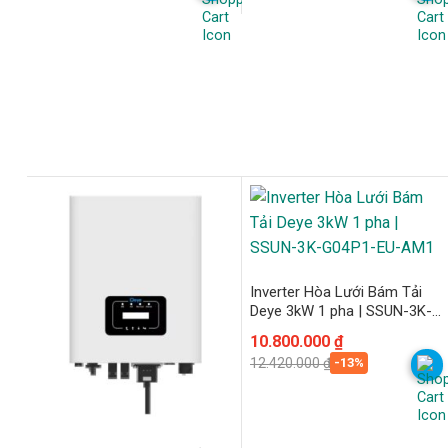
27.600.000 ₫.
là:
20.700.000 ₫.
là:
24.000.000 ₫.
18.000.000 ₫.
Inverter Hòa Lưới Bám Tải
Deye 3kW 1 pha | SSUN-3K-
G04P1-EU-AM1
Giá
Giá
10.800.000
₫
gốc
hiện
-13%
12.420.000
₫
là:
tại
12.420.000 ₫.
là:
10.800.000 ₫.