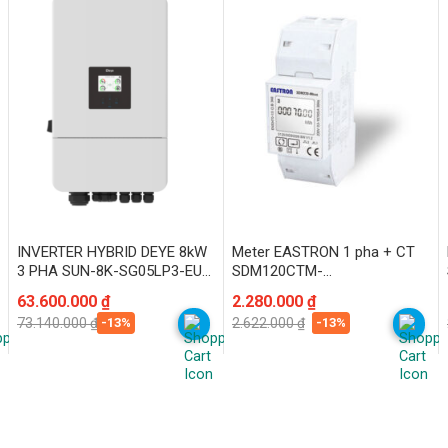
INVERTER HYBRID DEYE 8kW
Meter EASTRON 1 pha + CT
3 PHA SUN-8K-SG05LP3-EU-
SDM120CTM-
SM2
40mA(200A/40mA)
Giá
Giá
63.600.000
₫
Giá
Giá
2.280.000
₫
gốc
hiện
gốc
hiện
-13%
-13%
73.140.000
₫
2.622.000
₫
là:
tại
là:
tại
73.140.000 ₫.
là:
2.622.000 ₫.
là:
63.600.000 ₫.
2.280.000 ₫.