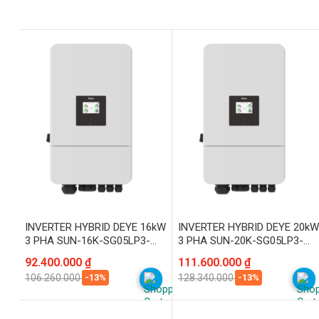
INVERTER HYBRID DEYE 16kW
INVERTER HYBRID DEYE 20kW
3 PHA SUN-16K-SG05LP3-
3 PHA SUN-20K-SG05LP3-
EU-SM2
EU-SM2
Giá
Giá
92.400.000
₫
Giá
Giá
111.600.000
₫
gốc
hiện
gốc
hiện
-13%
-13%
106.260.000
₫
128.340.000
₫
là:
tại
là:
tại
106.260.000 ₫.
là:
128.340.000 ₫.
là:
92.400.000 ₫.
111.600.000 ₫.