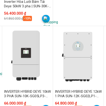
Inverter Hòa Lưới Bám Tải
Deye 50kW 3 pha | SUN-30K-
G04
Giá
Giá
56.400.000
₫
gốc
hiện
-13%
64.860.000
₫
là:
tại
64.860.000 ₫.
là:
56.400.000 ₫.
INVERTER HYBRID DEYE 10kW
INVERTER HYBRID DEYE 12kW
3 PHA SUN-10K-SG05LP3-
1 PHA SUN-12K-SG02LP1-
EU-SM2
EU-AM3
Giá
Giá
66.000.000
₫
Giá
Giá
64.800.000
₫