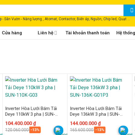
 - Sân Vườn - Năng lượng , Atomat, Contactor, Biến áp, Nguồn, Chip led, Quạt ...
Cửa hàng
Liên hệ
Tài khoản thanh toán
Hệ thốn
Inverter Hòa Lưới Bám Tải
Inverter Hòa Lưới Bám Tải
Deye 110kW 3 pha | SUN-
Deye 136kW 3 pha | SUN-
110K-G03
136K-G01P3
Giá
Giá
104.400.000
₫
Giá
Giá
144.000.000
₫
gốc
hiện
gốc
hiện
-13%
-13%
120.060.000
₫
165.600.000
₫
là:
tại
là:
tại