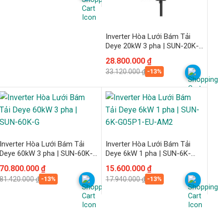
30.360.000 ₫.
là:
26.400.000 ₫.
Inverter Hòa Lưới Bám Tải
Deye 20kW 3 pha | SUN-20K-
G05
Giá
Giá
28.800.000
₫
gốc
hiện
-13%
33.120.000
₫
là:
tại
33.120.000 ₫.
là:
28.800.000 ₫.
Inverter Hòa Lưới Bám Tải
Inverter Hòa Lưới Bám Tải
Deye 60kW 3 pha | SUN-60K-
Deye 6kW 1 pha | SUN-6K-
G
G05P1-EU-AM2
Giá
Giá
70.800.000
₫
Giá
Giá
15.600.000
₫
gốc
hiện
gốc
hiện
-13%
-13%
81.420.000
₫
17.940.000
₫
là:
tại
là:
tại
81.420.000 ₫.
là:
17.940.000 ₫.
là:
70.800.000 ₫.
15.600.000 ₫.