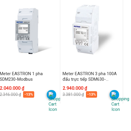
Meter EASTRON 1 pha
Meter EASTRON 3 pha 100A
SDM230-Modbus
đấu trực tiếp SDM630-
Modbus V2
Giá
Giá
2.040.000
₫
Giá
Giá
2.940.000
₫
gốc
hiện
gốc
hiện
-13%
-13%
2.346.000
₫
3.381.000
₫
là:
tại
là:
tại
2.346.000 ₫.
là:
3.381.000 ₫.
là:
2.040.000 ₫.
2.940.000 ₫.