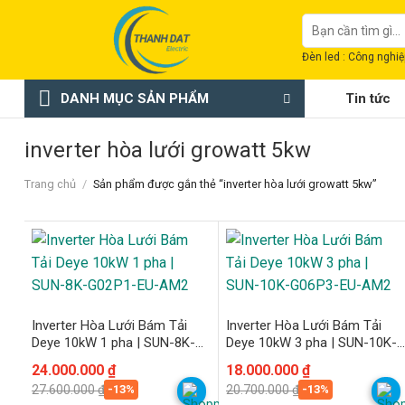
Chuyển
Tìm
đến
kiếm:
nội
Đèn led : Công nghiệp
dung
DANH MỤC SẢN PHẨM
Tin tức
inverter hòa lưới growatt 5kw
Trang chủ
/
Sản phẩm được gắn thẻ “inverter hòa lưới growatt 5kw”
Inverter Hòa Lưới Bám Tải
Inverter Hòa Lưới Bám Tải
Deye 10kW 1 pha | SUN-8K-
Deye 10kW 3 pha | SUN-10K-
G02P1-EU-AM2
G06P3-EU-AM2
Giá
Giá
24.000.000
₫
Giá
Giá
18.000.000
₫
gốc
hiện
gốc
hiện
-13%
-13%
27.600.000
₫
20.700.000
₫
là:
tại
là:
tại