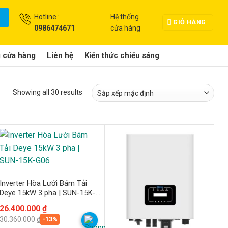
Hotline :
Hệ thống
GIỎ HÀNG
0986474671
cửa hàng
g cửa hàng
Liên hệ
Kiến thức chiếu sáng
Showing all 30 results
Inverter Hòa Lưới Bám Tải
Deye 15kW 3 pha | SUN-15K-
G06
Giá
Giá
26.400.000
₫
gốc
hiện
-13%
30.360.000
₫
là:
tại