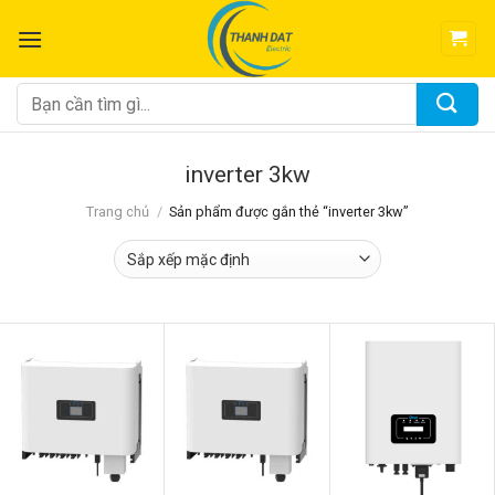
Chuyển
đến
nội
dung
Tìm
kiếm:
inverter 3kw
Trang chủ
/
Sản phẩm được gắn thẻ “inverter 3kw”