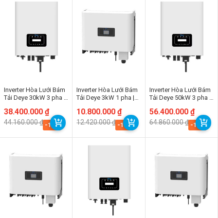
Inverter Hòa Lưới Bám
Inverter Hòa Lưới Bám
Inverter Hòa Lưới Bám
Tải Deye 30kW 3 pha |
Tải Deye 3kW 1 pha |
Tải Deye 50kW 3 pha |
SUN-30K-G04
SSUN-3K-G04P1-EU-
SUN-30K-G04
Giá
Giá
38.400.000
₫
Giá
Giá
10.800.000
₫
Giá
Giá
56.400.000
₫
AM1
gốc
hiện
gốc
hiện
gốc
hiện
44.160.000
₫
12.420.000
₫
64.860.000
₫
là:
tại
là:
tại
là:
tại
-13%
-13%
-13%
44.160.000 ₫.
là:
12.420.000 ₫.
là:
64.860.000 ₫.
là:
38.400.000 ₫.
10.800.000 ₫.
56.400.000 ₫.