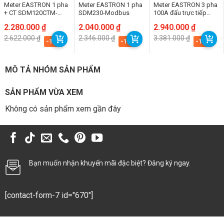
Meter EASTRON 1 pha
Meter EASTRON 1 pha
Meter EASTRON 3 pha
+ CT SDM120CTM-
SDM230-Modbus
100A đấu trực tiếp
40mA(200A/40mA)
SDM630-Modbus V2
Giá
Giá
2.280.000
₫
Giá
Giá
2.040.000
₫
Giá
Giá
2.940.000
₫
gốc
hiện
gốc
hiện
gốc
hiện
2.622.000
₫
2.346.000
₫
3.381.000
₫
là:
tại
là:
tại
là:
tại
-13%
-13%
-13%
2.622.000 ₫.
là:
2.346.000 ₫.
là:
3.381.000 ₫.
là:
2.280.000 ₫.
2.040.000 ₫.
2.940.000 ₫.
MÔ TẢ NHÓM SẢN PHẨM
SẢN PHẨM VỪA XEM
Không có sản phẩm xem gần đây
Bạn muốn nhận khuyến mãi đặc biệt? Đăng ký ngay.
[contact-form-7 id="670"]