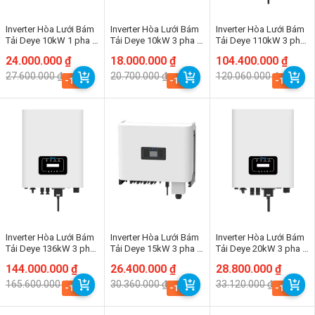
Inverter Hòa Lưới Bám
Inverter Hòa Lưới Bám
Inverter Hòa Lưới Bám
Tải Deye 10kW 1 pha |
Tải Deye 10kW 3 pha |
Tải Deye 110kW 3 pha
SUN-8K-G02P1-EU-
SUN-10K-G06P3-EU-
| SUN-110K-G03
Giá
Giá
24.000.000
₫
Giá
Giá
18.000.000
₫
Giá
Giá
104.400.000
₫
AM2
AM2
gốc
hiện
gốc
hiện
gốc
hiện
27.600.000
₫
20.700.000
₫
120.060.000
₫
là:
tại
là:
tại
là:
tại
-13%
-13%
-13%
27.600.000 ₫.
là:
20.700.000 ₫.
là:
120.060.000 ₫.
là:
24.000.000 ₫.
18.000.000 ₫.
104.400.000 ₫.
Inverter Hòa Lưới Bám
Inverter Hòa Lưới Bám
Inverter Hòa Lưới Bám
Tải Deye 136kW 3 pha
Tải Deye 15kW 3 pha |
Tải Deye 20kW 3 pha |
| SUN-136K-G01P3
SUN-15K-G06
SUN-20K-G05
Giá
Giá
144.000.000
₫
Giá
Giá
26.400.000
₫
Giá
Giá
28.800.000
₫
gốc
hiện
gốc
hiện
gốc
hiện
165.600.000
₫
30.360.000
₫
33.120.000
₫
là:
tại
là:
tại
là:
tại
-13%
-13%
-13%
165.600.000 ₫.
là:
30.360.000 ₫.
là:
33.120.000 ₫.
là:
144.000.000 ₫.
26.400.000 ₫.
28.800.000 ₫.