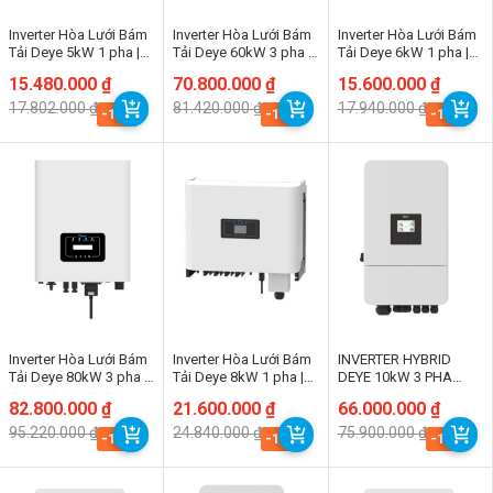
Inverter Hòa Lưới Bám
Inverter Hòa Lưới Bám
Inverter Hòa Lưới Bám
Tải Deye 5kW 1 pha |
Tải Deye 60kW 3 pha |
Tải Deye 6kW 1 pha |
SUN-5K-G05P1-EU-
SUN-60K-G
SUN-6K-G05P1-EU-
Giá
Giá
15.480.000
₫
Giá
Giá
70.800.000
₫
Giá
Giá
15.600.000
₫
AM2
AM2
gốc
hiện
gốc
hiện
gốc
hiện
17.802.000
₫
81.420.000
₫
17.940.000
₫
là:
tại
là:
tại
là:
tại
-13%
-13%
-13%
17.802.000 ₫.
là:
81.420.000 ₫.
là:
17.940.000 ₫.
là:
15.480.000 ₫.
70.800.000 ₫.
15.600.000 ₫.
Inverter Hòa Lưới Bám
Inverter Hòa Lưới Bám
INVERTER HYBRID
Tải Deye 80kW 3 pha |
Tải Deye 8kW 1 pha |
DEYE 10kW 3 PHA
SUN-60K-G
SUN-8K-G02P1-EU-
SUN-10K-SG05LP3-EU-
Giá
Giá
82.800.000
₫
Giá
Giá
21.600.000
₫
Giá
Giá
66.000.000
₫
AM2
SM2
gốc
hiện
gốc
hiện
gốc
hiện
95.220.000
₫
24.840.000
₫
75.900.000
₫
là:
tại
là:
tại
là:
tại
-13%
-13%
-13%
95.220.000 ₫.
là:
24.840.000 ₫.
là:
75.900.000 ₫.
là:
82.800.000 ₫.
21.600.000 ₫.
66.000.000 ₫.