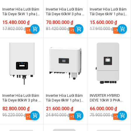
Inverter Hòa Lưới Bám
Inverter Hòa Lưới Bám
Inverter Hòa Lưới Bám
Tải Deye 5kW 1 pha |
Tải Deye 60kW 3 pha |
Tải Deye 6kW 1 pha |
SUN-5K-G05P1-EU-
SUN-60K-G
SUN-6K-G05P1-EU-
Giá
Giá
15.480.000
₫
Giá
Giá
70.800.000
₫
Giá
Giá
15.600.000
₫
AM2
AM2
gốc
hiện
gốc
hiện
gốc
hiện
17.802.000
₫
81.420.000
₫
17.940.000
₫
là:
tại
là:
tại
là:
tại
-13%
-13%
-13%
17.802.000 ₫.
là:
81.420.000 ₫.
là:
17.940.000 ₫.
là:
15.480.000 ₫.
70.800.000 ₫.
15.600.000 ₫.
Inverter Hòa Lưới Bám
Inverter Hòa Lưới Bám
INVERTER HYBRID
Tải Deye 80kW 3 pha |
Tải Deye 8kW 1 pha |
DEYE 10kW 3 PHA
SUN-60K-G
SUN-8K-G02P1-EU-
SUN-10K-SG05LP3-EU-
Giá
Giá
82.800.000
₫
Giá
Giá
21.600.000
₫
Giá
Giá
66.000.000
₫
AM2
SM2
gốc
hiện
gốc
hiện
gốc
hiện
95.220.000
₫
24.840.000
₫
75.900.000
₫
là:
tại
là:
tại
là:
tại
-13%
-13%
-13%
95.220.000 ₫.
là:
24.840.000 ₫.
là:
75.900.000 ₫.
là:
82.800.000 ₫.
21.600.000 ₫.
66.000.000 ₫.