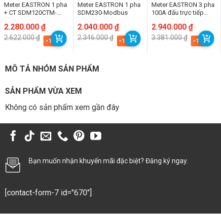
Meter EASTRON 1 pha
Meter EASTRON 1 pha
Meter EASTRON 3 pha
+ CT SDM120CTM-
SDM230-Modbus
100A đấu trực tiếp
40mA(200A/40mA)
SDM630-Modbus V2
Giá
Giá
2.280.000
₫
Giá
Giá
2.040.000
₫
Giá
Giá
2.940.000
₫
gốc
hiện
gốc
hiện
gốc
hiện
2.622.000
₫
2.346.000
₫
3.381.000
₫
là:
tại
là:
tại
là:
tại
-13%
-13%
-13%
2.622.000 ₫.
là:
2.346.000 ₫.
là:
3.381.000 ₫.
là:
2.280.000 ₫.
2.040.000 ₫.
2.940.000 ₫.
MÔ TẢ NHÓM SẢN PHẨM
SẢN PHẨM VỪA XEM
Không có sản phẩm xem gần đây
Bạn muốn nhận khuyến mãi đặc biệt? Đăng ký ngay.
[contact-form-7 id="670"]