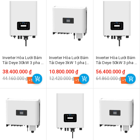
Inverter Hòa Lưới Bám
Inverter Hòa Lưới Bám
Inverter Hòa Lưới Bám
Tải Deye 30kW 3 pha |
Tải Deye 3kW 1 pha |
Tải Deye 50kW 3 pha |
SUN-30K-G04
SSUN-3K-G04P1-EU-
SUN-30K-G04
Giá
Giá
38.400.000
₫
Giá
Giá
10.800.000
₫
Giá
Giá
56.400.000
₫
AM1
gốc
hiện
gốc
hiện
gốc
hiện
44.160.000
₫
12.420.000
₫
64.860.000
₫
là:
tại
là:
tại
là:
tại
-13%
-13%
-13%
44.160.000 ₫.
là:
12.420.000 ₫.
là:
64.860.000 ₫.
là:
38.400.000 ₫.
10.800.000 ₫.
56.400.000 ₫.