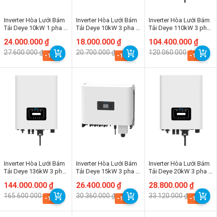
Inverter Hòa Lưới Bám
Inverter Hòa Lưới Bám
Inverter Hòa Lưới Bám
Tải Deye 10kW 1 pha |
Tải Deye 10kW 3 pha |
Tải Deye 110kW 3 pha
SUN-8K-G02P1-EU-
SUN-10K-G06P3-EU-
| SUN-110K-G03
Giá
Giá
24.000.000
₫
Giá
Giá
18.000.000
₫
Giá
Giá
104.400.000
₫
AM2
AM2
gốc
hiện
gốc
hiện
gốc
hiện
27.600.000
₫
20.700.000
₫
120.060.000
₫
là:
tại
là:
tại
là:
tại
-13%
-13%
-13%
27.600.000 ₫.
là:
20.700.000 ₫.
là:
120.060.000 ₫.
là:
24.000.000 ₫.
18.000.000 ₫.
104.400.000 ₫.
Inverter Hòa Lưới Bám
Inverter Hòa Lưới Bám
Inverter Hòa Lưới Bám
Tải Deye 136kW 3 pha
Tải Deye 15kW 3 pha |
Tải Deye 20kW 3 pha |
| SUN-136K-G01P3
SUN-15K-G06
SUN-20K-G05
Giá
Giá
144.000.000
₫
Giá
Giá
26.400.000
₫
Giá
Giá
28.800.000
₫
gốc
hiện
gốc
hiện
gốc
hiện
165.600.000
₫
30.360.000
₫
33.120.000
₫
là:
tại
là:
tại
là:
tại
-13%
-13%
-13%
165.600.000 ₫.
là:
30.360.000 ₫.
là:
33.120.000 ₫.
là:
144.000.000 ₫.
26.400.000 ₫.
28.800.000 ₫.