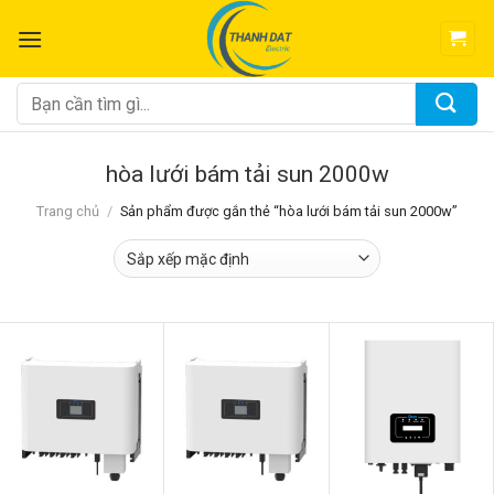
Chuyển
đến
nội
dung
Tìm
kiếm:
hòa lưới bám tải sun 2000w
Trang chủ
/
Sản phẩm được gắn thẻ “hòa lưới bám tải sun 2000w”