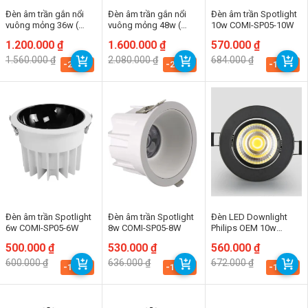
Đèn âm trần gắn nổi
Đèn âm trần gắn nổi
Đèn âm trần Spotlight
vuông mỏng 36w (
vuông mỏng 48w (
10w COMI-SP05-10W
TDL-SM01-36) Thành
TDL-SM01-48) Thành
Giá
Giá
1.200.000
₫
Giá
Giá
1.600.000
₫
Giá
Giá
570.000
₫
Đạt Led
Đạt Led
gốc
hiện
gốc
hiện
gốc
hiện
1.560.000
₫
2.080.000
₫
684.000
₫
là:
tại
là:
tại
là:
tại
-23.1%
-23.1%
-16.7%
1.560.000 ₫.
là:
2.080.000 ₫.
là:
684.000 ₫.
là:
1.200.000 ₫.
1.600.000 ₫.
570.000 ₫.
Đèn âm trần Spotlight
Đèn âm trần Spotlight
Đèn LED Downlight
6w COMI-SP05-6W
8w COMI-SP05-8W
Philips OEM 10w
COMI-SP01-10W
Giá
Giá
500.000
₫
Giá
Giá
530.000
₫
Giá
Giá
560.000
₫
gốc
hiện
gốc
hiện
gốc
hiện
600.000
₫
636.000
₫
672.000
₫
là:
tại
là:
tại
là:
tại
-16.7%
-16.7%
-16.7%
600.000 ₫.
là:
636.000 ₫.
là:
672.000 ₫.
là:
500.000 ₫.
530.000 ₫.
560.000 ₫.