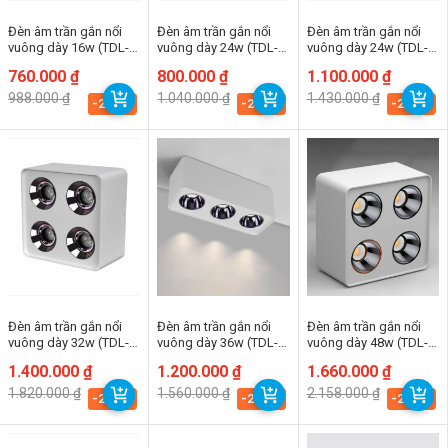
Đèn âm trần gắn nổi
Đèn âm trần gắn nổi
Đèn âm trần gắn nổi
vuông dày 16w (TDL-
vuông dày 24w (TDL-
vuông dày 24w (TDL-
DLT-02-8) Thành Đạt
DLT-02-12) Thành Đạt
DLT-03-8) Thành Đạt
Giá
Giá
760.000
₫
Giá
Giá
800.000
₫
Giá
Giá
1.100.000
₫
Led
Led
Led
gốc
hiện
gốc
hiện
gốc
hiện
988.000
₫
1.040.000
₫
1.430.000
₫
là:
tại
là:
tại
là:
tại
-23.1%
-23.1%
-23.1%
988.000 ₫.
là:
1.040.000 ₫.
là:
1.430.000 ₫.
là:
760.000 ₫.
800.000 ₫.
1.100.000 ₫.
Đèn âm trần gắn nổi
Đèn âm trần gắn nổi
Đèn âm trần gắn nổi
vuông dày 32w (TDL-
vuông dày 36w (TDL-
vuông dày 48w (TDL-
DLT-04-8) Thành Đạt
DLT-03-12) Thành Đạt
DLT-04-12) Thành Đạt
Giá
Giá
1.400.000
₫
Giá
Giá
1.200.000
₫
Giá
Giá
1.660.000
₫
Led
Led
Led
gốc
hiện
gốc
hiện
gốc
hiện
1.820.000
₫
1.560.000
₫
2.158.000
₫
là:
tại
là:
tại
là:
tại
-23.1%
-23.1%
-23.1%
1.820.000 ₫.
là:
1.560.000 ₫.
là:
2.158.000 ₫.
là:
1.400.000 ₫.
1.200.000 ₫.
1.660.000 ₫.