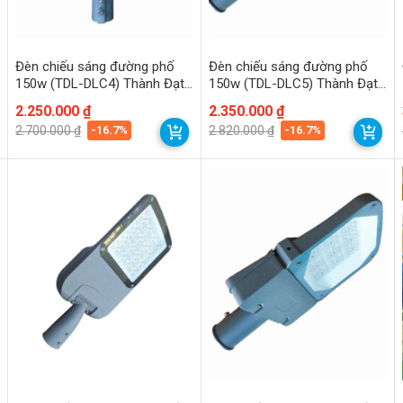
Đèn chiếu sáng đường phố
Đèn chiếu sáng đường phố
150w (TDL-DLC4) Thành Đạt
150w (TDL-DLC5) Thành Đạt
Led
Led
Giá
Giá
2.250.000
₫
Giá
Giá
2.350.000
₫
gốc
hiện
gốc
hiện
-16.7%
-16.7%
2.700.000
₫
2.820.000
₫
là:
tại
là:
tại
2.700.000 ₫.
là:
2.820.000 ₫.
là:
2.250.000 ₫.
2.350.000 ₫.