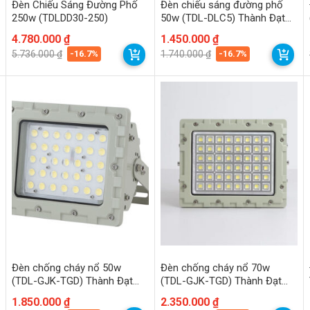
Đèn Chiếu Sáng Đường Phố
Đèn chiếu sáng đường phố
250w (TDLDD30-250)
50w (TDL-DLC5) Thành Đạt
Led
Giá
Giá
4.780.000
₫
Giá
Giá
1.450.000
₫
gốc
hiện
gốc
hiện
-16.7%
-16.7%
5.736.000
₫
1.740.000
₫
là:
tại
là:
tại
5.736.000 ₫.
là:
1.740.000 ₫.
là:
4.780.000 ₫.
1.450.000 ₫.
Đèn chống cháy nổ 50w
Đèn chống cháy nổ 70w
(TDL-GJK-TGD) Thành Đạt
(TDL-GJK-TGD) Thành Đạt
Led
Led
Giá
Giá
1.850.000
₫
Giá
Giá
2.350.000
₫