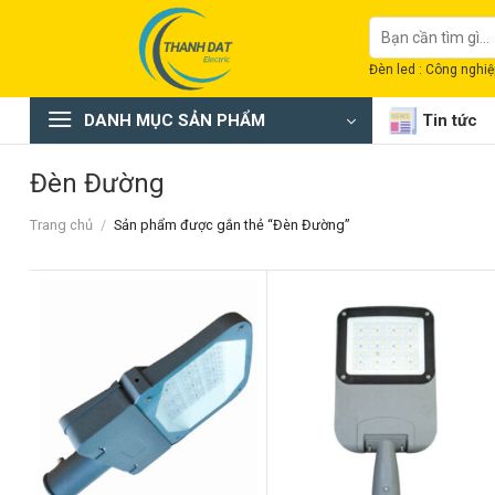
Chuyển
Tìm
đến
kiếm:
nội
Đèn led : Công nghiệp
dung
DANH MỤC SẢN PHẨM
Tin tức
Đèn Đường
Trang chủ
/
Sản phẩm được gắn thẻ “Đèn Đường”