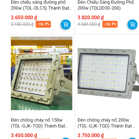
Đèn chiếu sáng đường phố
Đèn Chiếu Sáng Đường Phố
200w (TDL-DLC5) Thành Đạt
200w (TDLDD30-200)
Led
Giá
Giá
2.650.000
₫
Giá
Giá
3.820.000
₫
gốc
hiện
gốc
hiện
-16.7%
-16.7%
3.180.000
₫
4.584.000
₫
là:
tại
là:
tại
3.180.000 ₫.
là:
4.584.000 ₫.
là:
2.650.000 ₫.
3.820.000 ₫.
Đèn chống cháy nổ 150w
Đèn chống cháy nổ 200w
(TDL-GJK-TGD) Thành Đạt
(TDL-GJK-TGD) Thành Đạt
Led
Led
Giá
Giá
3.450.000
₫
Giá
Giá
3.750.000
₫