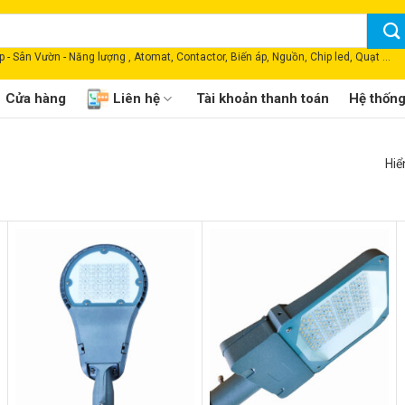
 - Sân Vườn - Năng lượng , Atomat, Contactor, Biến áp, Nguồn, Chip led, Quạt ...
Cửa hàng
Liên hệ
Tài khoản thanh toán
Hệ thốn
Hiể