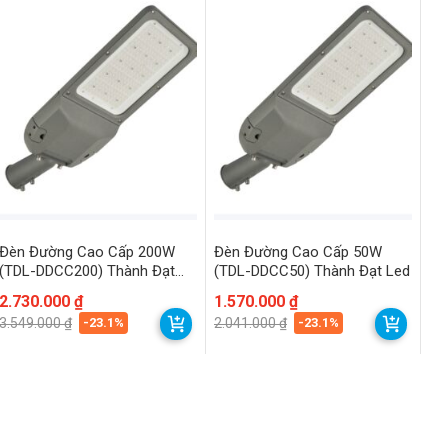
Đèn Đường Cao Cấp 200W
Đèn Đường Cao Cấp 50W
(TDL-DDCC200) Thành Đạt
(TDL-DDCC50) Thành Đạt Led
Led
Giá
Giá
2.730.000
₫
Giá
Giá
1.570.000
₫
gốc
hiện
gốc
hiện
-23.1%
-23.1%
3.549.000
₫
2.041.000
₫
là:
tại
là:
tại
3.549.000 ₫.
là:
2.041.000 ₫.
là:
2.730.000 ₫.
1.570.000 ₫.