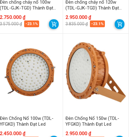
Đèn chống cháy nổ 100w
Đèn chống cháy nổ 120w
(TDL-GJK-TGD) Thành Đạt
(TDL-GJK-TGD) Thành Đạt
Led
Led
Giá
Giá
2.750.000
₫
Giá
Giá
2.950.000
₫
gốc
hiện
gốc
hiện
-23.1%
-23.1%
3.575.000
₫
3.835.000
₫
là:
tại
là:
tại
3.575.000 ₫.
là:
3.835.000 ₫.
là:
2.750.000 ₫.
2.950.000 ₫.
Đèn Chống Nổ 100w (TDL-
Đèn Chống Nổ 150w (TDL-
YFGKD) Thành Đạt Led
YFGKD) Thành Đạt Led
Giá
Giá
2.450.000
₫
Giá
Giá
2.950.000
₫