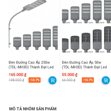
Đèn Đường Cao Áp 250w
Đèn Đường Cao Áp 50w
(TDL-MH3D) Thành Đạt Led
(TDL-MH3D) Thành Đạt Led
Giá
Giá
165.000
₫
Giá
Giá
55.000
₫
gốc
hiện
gốc
hiện
-16.7%
-16.7%
198.000
₫
66.000
₫
là:
tại
là:
tại
198.000 ₫.
là:
66.000 ₫.
là:
165.000 ₫.
55.000 ₫.
MÔ TẢ NHÓM SẢN PHẨM