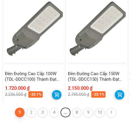
Đèn Đường Cao Cấp 100W
Đèn Đường Cao Cấp 150W
(TDL-DDCC100) Thành Đạt
(TDL-DDCC150) Thành Đạt
Led
Led
Giá
Giá
1.720.000
₫
Giá
Giá
2.150.000
₫
gốc
hiện
gốc
hiện
-23.1%
-23.1%
2.236.000
₫
2.795.000
₫
là:
tại
là:
tại
2.236.000 ₫.
là:
2.795.000 ₫.
là:
1.720.000 ₫.
2.150.000 ₫.
1
2
3
4
…
8
9
10