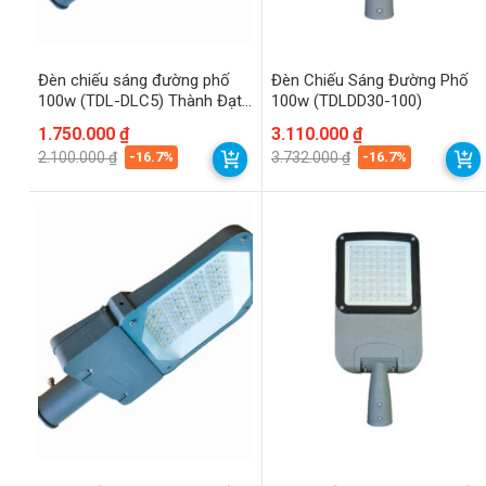
Đèn chiếu sáng đường phố
Đèn Chiếu Sáng Đường Phố
100w (TDL-DLC5) Thành Đạt
100w (TDLDD30-100)
Led
Giá
Giá
1.750.000
₫
Giá
Giá
3.110.000
₫
gốc
hiện
gốc
hiện
-16.7%
-16.7%
2.100.000
₫
3.732.000
₫
là:
tại
là:
tại
2.100.000 ₫.
là:
3.732.000 ₫.
là:
1.750.000 ₫.
3.110.000 ₫.