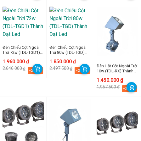
2.300.000 ₫.
1.350.000 ₫.
1.560.000 ₫.
Đèn Chiếu Cột Ngoài
Đèn Chiếu Cột Ngoài
Trời 72w (TDL-TGD1)
Trời 80w (TDL-TGD)
Thành Đạt Led
Thành Đạt Led
Giá
Giá
1.960.000
₫
Giá
Giá
1.850.000
₫
gốc
hiện
gốc
hiện
Đèn Hắt Cột Ngoài Trời
2.646.000
₫
2.497.500
₫
là:
tại
là:
tại
-25.9%
-25.9%
10w (TDL-RX) Thành
2.646.000 ₫.
là:
2.497.500 ₫.
là:
Đạt Led
1.960.000 ₫.
1.850.000 ₫.
Giá
Giá
1.450.000
₫
gốc
hiện
1.957.500
₫
là:
tại
-25.9%
1.957.500 ₫.
là:
1.450.000 ₫.