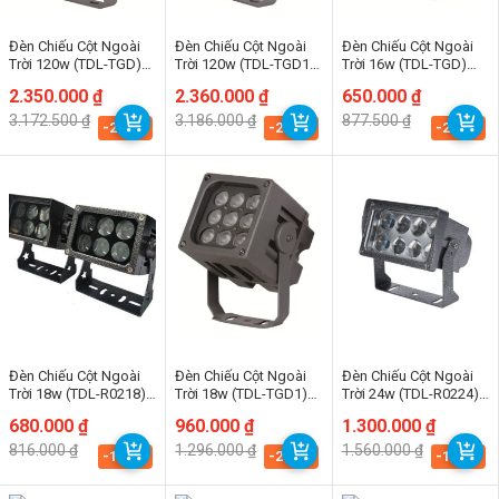
Đèn Chiếu Cột Ngoài
Đèn Chiếu Cột Ngoài
Đèn Chiếu Cột Ngoài
Trời 120w (TDL-TGD)
Trời 120w (TDL-TGD1)
Trời 16w (TDL-TGD)
Thành Đạt Led
Thành Đạt Led
Thành Đạt Led
Giá
Giá
2.350.000
₫
Giá
Giá
2.360.000
₫
Giá
Giá
650.000
₫
gốc
hiện
gốc
hiện
gốc
hiện
3.172.500
₫
3.186.000
₫
877.500
₫
là:
tại
là:
tại
là:
tại
-25.9%
-25.9%
-25.9%
3.172.500 ₫.
là:
3.186.000 ₫.
là:
877.500 ₫.
là:
2.350.000 ₫.
2.360.000 ₫.
650.000 ₫.
Đèn Chiếu Cột Ngoài
Đèn Chiếu Cột Ngoài
Đèn Chiếu Cột Ngoài
Trời 18w (TDL-R0218)
Trời 18w (TDL-TGD1)
Trời 24w (TDL-R0224)
Thành Đạt Led
Thành Đạt Led
Thành Đạt Led
Giá
Giá
680.000
₫
Giá
Giá
960.000
₫
Giá
Giá
1.300.000
₫
gốc
hiện
gốc
hiện
gốc
hiện
816.000
₫
1.296.000
₫
1.560.000
₫
là:
tại
là:
tại
là:
tại
-16.7%
-25.9%
-16.7%
816.000 ₫.
là:
1.296.000 ₫.
là:
1.560.000 ₫.
là:
680.000 ₫.
960.000 ₫.
1.300.000 ₫.