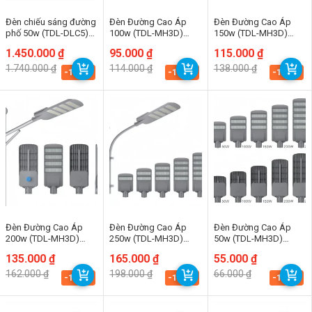
Đèn chiếu sáng đường
Đèn Đường Cao Áp
Đèn Đường Cao Áp
phố 50w (TDL-DLC5)
100w (TDL-MH3D)
150w (TDL-MH3D)
Thành Đạt Led
Thành Đạt Led
Thành Đạt Led
Giá
Giá
1.450.000
₫
Giá
Giá
95.000
₫
Giá
Giá
115.000
₫
gốc
hiện
gốc
hiện
gốc
hiện
1.740.000
₫
114.000
₫
138.000
₫
là:
tại
là:
tại
là:
tại
-16.7%
-16.7%
-16.7%
1.740.000 ₫.
là:
114.000 ₫.
là:
138.000 ₫.
là:
1.450.000 ₫.
95.000 ₫.
115.000 ₫.
Đèn Đường Cao Áp
Đèn Đường Cao Áp
Đèn Đường Cao Áp
200w (TDL-MH3D)
250w (TDL-MH3D)
50w (TDL-MH3D)
Thành Đạt Led
Thành Đạt Led
Thành Đạt Led
Giá
Giá
135.000
₫
Giá
Giá
165.000
₫
Giá
Giá
55.000
₫
gốc
hiện
gốc
hiện
gốc
hiện
162.000
₫
198.000
₫
66.000
₫
là:
tại
là:
tại
là:
tại
-16.7%
-16.7%
-16.7%
162.000 ₫.
là:
198.000 ₫.
là:
66.000 ₫.
là:
135.000 ₫.
165.000 ₫.
55.000 ₫.