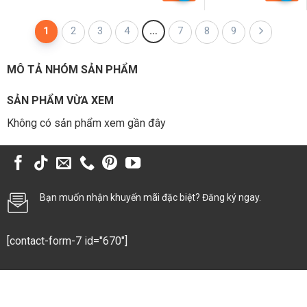
4.095.000 ₫.
là:
4.777.500 ₫.
là:
3.150.000 ₫.
3.675.000 ₫.
1
2
3
4
…
7
8
9
MÔ TẢ NHÓM SẢN PHẨM
SẢN PHẨM VỪA XEM
Không có sản phẩm xem gần đây
Bạn muốn nhận khuyến mãi đặc biệt? Đăng ký ngay.
[contact-form-7 id="670"]