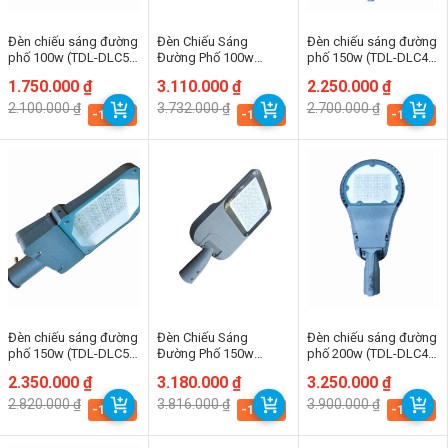
Đèn chiếu sáng đường
Đèn Chiếu Sáng
Đèn chiếu sáng đường
phố 100w (TDL-DLC5)
Đường Phố 100w
phố 150w (TDL-DLC4)
Thành Đạt Led
(TDLDD30-100)
Thành Đạt Led
Giá
Giá
1.750.000
₫
Giá
Giá
3.110.000
₫
Giá
Giá
2.250.000
₫
gốc
hiện
gốc
hiện
gốc
hiện
2.100.000
₫
3.732.000
₫
2.700.000
₫
là:
tại
là:
tại
là:
tại
-16.7%
-16.7%
-16.7%
2.100.000 ₫.
là:
3.732.000 ₫.
là:
2.700.000 ₫.
là:
1.750.000 ₫.
3.110.000 ₫.
2.250.000 ₫.
Đèn chiếu sáng đường
Đèn Chiếu Sáng
Đèn chiếu sáng đường
phố 150w (TDL-DLC5)
Đường Phố 150w
phố 200w (TDL-DLC4)
Thành Đạt Led
(TDLDD30-150)
Thành Đạt Led
Giá
Giá
2.350.000
₫
Giá
Giá
3.180.000
₫
Giá
Giá
3.250.000
₫
gốc
hiện
gốc
hiện
gốc
hiện
2.820.000
₫
3.816.000
₫
3.900.000
₫
là:
tại
là:
tại
là:
tại
-16.7%
-16.7%
-16.7%
2.820.000 ₫.
là:
3.816.000 ₫.
là:
3.900.000 ₫.
là:
2.350.000 ₫.
3.180.000 ₫.
3.250.000 ₫.