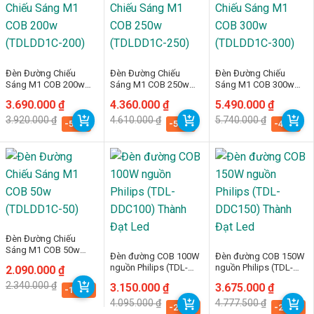
Đèn Đường Chiếu
Đèn Đường Chiếu
Đèn Đường Chiếu
Sáng M1 COB 200w
Sáng M1 COB 250w
Sáng M1 COB 300w
(TDLDD1C-200)
(TDLDD1C-250)
(TDLDD1C-300)
Giá
Giá
3.690.000
₫
Giá
Giá
4.360.000
₫
Giá
Giá
5.490.000
₫
gốc
hiện
gốc
hiện
gốc
hiện
3.920.000
₫
4.610.000
₫
5.740.000
₫
là:
tại
là:
tại
là:
tại
-5.9%
-5.4%
-4.4%
3.920.000 ₫.
là:
4.610.000 ₫.
là:
5.740.000 ₫.
là:
3.690.000 ₫.
4.360.000 ₫.
5.490.000 ₫.
Đèn Đường Chiếu
Sáng M1 COB 50w
Đèn đường COB 100W
Đèn đường COB 150W
(TDLDD1C-50)
nguồn Philips (TDL-
nguồn Philips (TDL-
Giá
Giá
2.090.000
₫
gốc
hiện
DDC100) Thành Đạt
DDC150) Thành Đạt
2.340.000
₫
Giá
Giá
3.150.000
₫
Giá
Giá
3.675.000
₫
là:
tại
-10.7%
Led
Led
gốc
hiện
gốc
hiện
2.340.000 ₫.
là:
4.095.000
₫
4.777.500
₫
là:
tại
là:
tại
-23.1%
-23.1%
2.090.000 ₫.