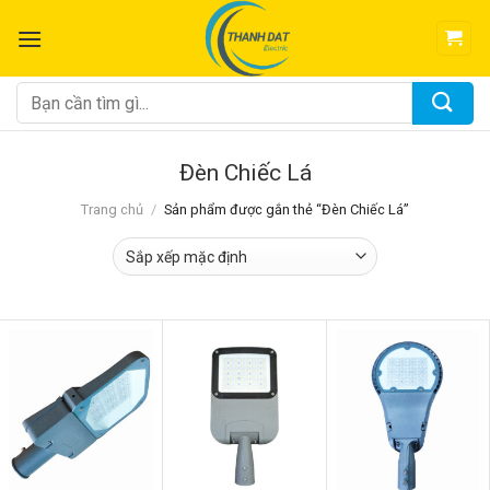
Chuyển
đến
nội
dung
Tìm
kiếm:
Đèn Chiếc Lá
Trang chủ
/
Sản phẩm được gắn thẻ “Đèn Chiếc Lá”