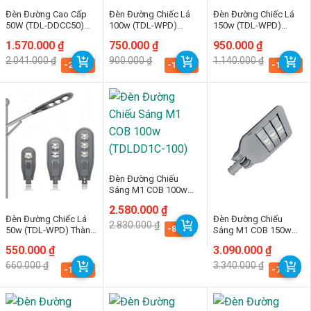
Đèn Đường Cao Cấp
Đèn Đường Chiếc Lá
Đèn Đường Chiếc Lá
50W (TDL-DDCC50)
100w (TDL-WPD)
150w (TDL-WPD)
Thành Đạt Led
Thành Đạt Led
Thành Đạt Led
Giá
Giá
1.570.000
₫
Giá
Giá
750.000
₫
Giá
Giá
950.000
₫
gốc
hiện
gốc
hiện
gốc
hiện
2.041.000
₫
900.000
₫
1.140.000
₫
là:
tại
là:
tại
là:
tại
-23.1%
-16.7%
-16.7%
2.041.000 ₫.
là:
900.000 ₫.
là:
1.140.000 ₫.
là:
1.570.000 ₫.
750.000 ₫.
950.000 ₫.
Đèn Đường Chiếu
Sáng M1 COB 100w
(TDLDD1C-100)
Giá
Giá
2.580.000
₫
gốc
hiện
Đèn Đường Chiếc Lá
Đèn Đường Chiếu
2.830.000
₫
là:
tại
-8.8%
50w (TDL-WPD) Thành
Sáng M1 COB 150w
2.830.000 ₫.
là:
Đạt Led
(TDLDD1C-150)
2.580.000 ₫.
Giá
Giá
550.000
₫
Giá
Giá
3.090.000
₫
gốc
hiện
gốc
hiện
660.000
₫
3.340.000
₫
là:
tại
là:
tại
-16.7%
-7.5%
660.000 ₫.
là:
3.340.000 ₫.
là:
550.000 ₫.
3.090.000 ₫.