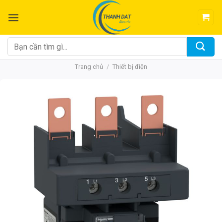
Chuyển
đến
nội
dung
Tìm
kiếm:
Trang chủ
/
Thiết bị điện