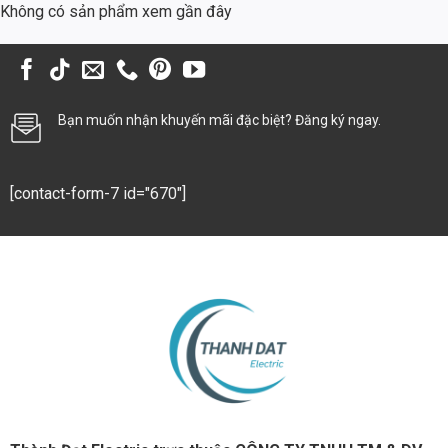
Không có sản phẩm xem gần đây
Ứng dụng trong các công trình xây dựng
Trong các công trình xây dựng, rơ le nhiệt LRD4369 được sử dụng để
bảo vệ động cơ của các máy móc như máy trộn bê tông, máy nâng,
máy khoan và các thiết bị khác. Việc bảo vệ động cơ giúp đảm bảo an
Bạn muốn nhận khuyến mãi đặc biệt? Đăng ký ngay.
toàn cho công nhân và giảm thiểu rủi ro tai nạn.
So sánh kinh tế: Đầu tư vào Rơ le nhiệt Schneider
LRD4369
[contact-form-7 id="670"]
Việc đầu tư vào rơ le nhiệt Schneider LRD4369 có thể mang lại
những lợi ích kinh tế đáng kể trong dài hạn. Dưới đây là phân tích chi
phí tiền điện và bảo trì sau 5 năm:
Chi phí tiền điện
Động cơ bị quá tải hoặc ngắn mạch sẽ tiêu thụ nhiều điện năng hơn
so với khi hoạt động bình thường. Rơ le nhiệt LRD4369 giúp ngăn
chặn các sự cố này, từ đó giảm thiểu lượng điện năng tiêu thụ và tiết
kiệm chi phí tiền điện.
Chi phí bảo trì