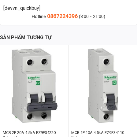
[devvn_quickbuy]
0867224396
Hotline
(8:00 - 21:00)
SẢN PHẨM TƯƠNG TỰ
Tổng quan về Rơ le nhiệt Schneider LRD4369 (110-140A)
Rơ le nhiệt Schneider LRD4369 là một thiết bị bảo vệ động cơ điện
được sản xuất bởi Schneider Electric, một tập đoàn hàng đầu thế giới
trong lĩnh vực quản lý năng lượng và tự động hóa. Sản phẩm này
được thiết kế để bảo vệ động cơ khỏi các sự cố quá tải, ngắn mạch và
mất pha, giúp ngăn ngừa hư hỏng và kéo dài tuổi thọ của động cơ.
Với dải dòng điện từ 110A đến 140A, LRD4369 phù hợp với nhiều loại
động cơ khác nhau, từ động cơ nhỏ đến động cơ lớn trong các ứng
dụng công nghiệp.
MCB 2P 20A 4.5kA EZ9F34220
MCB 1P 10A 4.5kA EZ9F34110