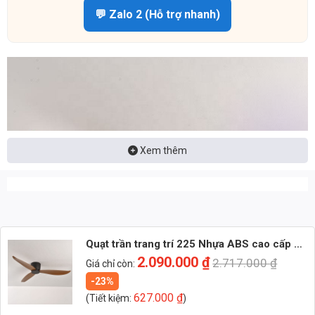
💬 Zalo 2 (Hỗ trợ nhanh)
Xem thêm
Quạt trần trang trí 225 Nhựa ABS cao cấp 3
Cánh
2.090.000
₫
2.717.000
₫
Giá chỉ còn:
-23%
627.000
₫
(Tiết kiệm:
)