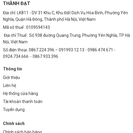
THÀNH ĐẠT
3. Quạt có dễ lắp đặt không?
Địa chỉ: LK811 - DV 31 Khu C, Khu Đất Dịch Vụ Hòa Bình, Phường Yên
Quạt trần 225 được thiết kế dễ dàng lắp đặt. Tuy nhiên, để đảm bảo
Nghĩa, Quận Hà Đông, Thành phố Hà Nội, Việt Nam
an toàn và hiệu quả, chúng tôi khuyến khích bạn nên sử dụng dịch vụ
Mã số thuế : 0109594143
lắp đặt chuyên nghiệp.
Địa chỉ Thuế : Số 938 đường Quang Trung, Phường Yên Nghĩa, TP Hà
Nội, Việt Nam
4. Vật liệu nào được sử dụng trong quạt?
Số điện thoại: 0867.224.396 – 091993.12.13 - 0986.474.671 -
Quạt trần 225 sử dụng nhựa ABS cao cấp cho cánh quạt và động cơ
0924.734.666 - 0867.933.396
DC không chổi than cho phần động cơ.
Thông tin
5. Có bảo hành khi mua sản phẩm không?
Giới thiệu
Có, Thành Đạt LED TDL cung cấp chế độ bảo hành 12 tháng cho quạt
Liên hệ
trần trang trí 225.
Hệ thống cửa hàng
6. Quạt này có tiếng ồn nhiều không?
Tài khoản thanh toán
Không, quạt trần 225 sử dụng động cơ DC không chổi than, hoạt
Tuyển dụng
động êm ái và không gây ra tiếng ồn lớn.
Chính sách
7. Quạt sử dụng có tiết kiệm điện không?
Chính sách bán hàng