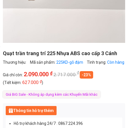
Quạt trần trang trí 225 Nhựa ABS cao cấp 3 Cánh
Thương hiệu:
Mã sản phẩm:
225KD-gỗ đậm
Tình trạng:
Còn hàng
₫
₫
2.090.000
2.717.000
Giá chỉ còn:
-23%
₫
627.000
(Tiết kiệm:
)
Giá BiG Sale - Không áp dụng kèm các Khuyến Mãi khác
Thông tin hỗ trợ thêm
Hỗ trợ khách hàng 24/7 : 0867.224.396