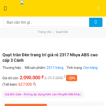
Chuyển
đến
nội
dung
Tìm
kiếm:
Trang chủ
/
Quạt trần
Quạt trần Đèn trang trí giá rẻ 2317 Nhựa ABS cao
cấp 3 Cánh
Thương hiệu:
Mã sản phẩm:
2317-trắng
Tình trạng:
Còn hàng
₫
₫
2.090.000
2.717.000
Giá chỉ còn:
-23%
₫
627.000
(Tiết kiệm:
)
Giá BiG Sale - Không áp dụng kèm các Khuyến Mãi khác