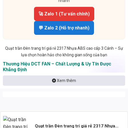
nhanh
🚀 Zalo 1 (Tư vấn chính)
💬 Zalo 2 (Hỗ trợ nhanh)
Quạt trần Đèn trang trí giá rẻ 2317 Nhựa ABS cao cấp 3 Cánh – Sự
lựa chọn hoàn hảo cho không gian sống của bạn
Thương Hiệu DCT FAN – Chất Lượng & Uy Tín Được
Khẳng Định
DCT FAN là một thương hiệu uy tín trong lĩnh vực sản xuất quạt trần,
Xem thêm
được biết đến với sự đổi mới trong thiết kế và chất lượng vượt trội.
Quạt trần đèn trang trí giá rẻ 2317 là minh chứng cho cam kết của
DCT FAN trong việc mang đến những sản phẩm chất lượng cao, đáp
ứng nhu cầu đa dạng của người tiêu dùng. Sản phẩm được chế tạo
từ nhựa ABS cao cấp, đảm bảo độ bền bỉ, khả năng chịu lực tốt và
tính thẩm mỹ cao. Với đường kính 1240mm và 3 cánh quạt được
thiết kế tối ưu, quạt 2317 mang lại luồng gió mạnh mẽ, đều khắp, phù
Quạt trần Đèn trang trí giá rẻ 2317 Nhựa