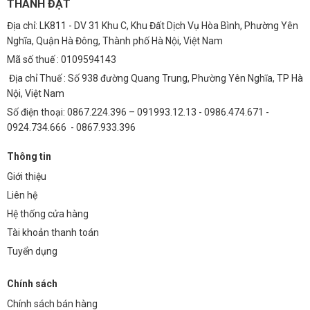
THÀNH ĐẠT
Việc sử dụng nguồn tổ ong 5V 20A mang lại nhiều lợi ích kinh tế:
Địa chỉ: LK811 - DV 31 Khu C, Khu Đất Dịch Vụ Hòa Bình, Phường Yên
Tiết Kiệm Chi Phí Điện Năng
Nghĩa, Quận Hà Đông, Thành phố Hà Nội, Việt Nam
Nhờ hiệu suất chuyển đổi năng lượng cao, nguồn tổ ong giúp giảm
Mã số thuế : 0109594143
thiểu thất thoát điện năng, tiết kiệm chi phí vận hành đáng kể.
Địa chỉ Thuế : Số 938 đường Quang Trung, Phường Yên Nghĩa, TP Hà
Giảm Chi Phí Bảo Trì
Nội, Việt Nam
Số điện thoại: 0867.224.396 – 091993.12.13 - 0986.474.671 -
Với độ bền cao và khả năng bảo vệ vượt trội, nguồn tổ ong giúp giảm
0924.734.666 - 0867.933.396
thiểu tần suất bảo trì và thay thế, tiết kiệm chi phí bảo trì trong dài
hạn.
Thông tin
Tính Toán Chi Phí Sau 5 Năm
Giới thiệu
Giả sử bạn sử dụng nguồn tổ ong 5V 20A cho một hệ thống chiếu
Liên hệ
sáng công nghiệp hoạt động 12 giờ/ngày, 365 ngày/năm. Với hiệu
Hệ thống cửa hàng
suất cao và độ bền vượt trội, bạn có thể tiết kiệm được một khoản chi
Tài khoản thanh toán
phí đáng kể so với việc sử dụng các loại nguồn điện truyền thống. Chi
Tuyển dụng
phí bảo trì cũng sẽ giảm đáng kể, giúp tối ưu hóa lợi nhuận cho doanh
nghiệp.
Chính sách
Những Lưu Ý Quan Trọng Khi Sử Dụng Nguồn Tổ Ong
Chính sách bán hàng