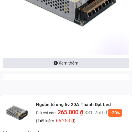
Đặc Điểm Nổi Bật Của Nguồn Tổ Ong 5V 20A
Xem thêm
Nguồn tổ ong 5V 20A Thành Đạt LED được thiết kế để cung cấp
nguồn điện ổn định và đáng tin cậy cho các thiết bị LED. Điểm nổi bật
của sản phẩm nằm ở khả năng chịu tải cao, hiệu suất chuyển đổi
năng lượng ấn tượng và hệ thống bảo vệ toàn diện. Thiết kế nhỏ gọn
giúp dễ dàng lắp đặt trong nhiều không gian khác nhau, từ các ứng
dụng chiếu sáng trong nhà đến các dự án chiếu sáng ngoài trời quy
Nguồn tổ ong 5v 20A Thành Đạt Led
mô lớn.
265.000
₫
331.250
₫
Giá chỉ còn:
-20%
66.250
₫
(Tiết kiệm:
)
📩 Nhận báo giá đèn LED – tư vấn nhanh & giá tận xưởng