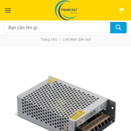
Chuyển
đến
nội
dung
Tìm
kiếm:
Trang chủ
/
Linh kiện đèn led