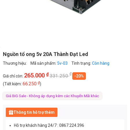
Nguồn tổ ong 5v 20A Thành Đạt Led
Thương hiệu:
Mã sản phẩm:
5v-03
Tình trạng:
Còn hàng
₫
₫
265.000
331.250
Giá chỉ còn:
-20%
₫
66.250
(Tiết kiệm:
)
Giá BiG Sale - Không áp dụng kèm các Khuyến Mãi khác
Thông tin hỗ trợ thêm
Hỗ trợ khách hàng 24/7 : 0867.224.396