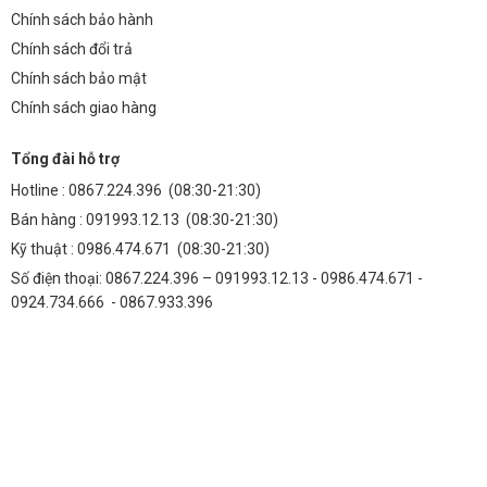
Để đảm bảo hoạt động ổn định và tuổi thọ cao của nguồn tổ ong, bạn
Chính sách bảo hành
cần lưu ý:
Chính sách đổi trả
Đảm bảo tất cả các kết nối được thực hiện chắc chắn và đúng kỹ
Chính sách bảo mật
thuật.
Chính sách giao hàng
Tránh lắp đặt nguồn tổ ong trong môi trường có nhiệt độ quá cao
hoặc độ ẩm quá lớn.
Tổng đài hỗ trợ
Hotline :
0867.224.396
(08:30-21:30)
Thường xuyên kiểm tra và vệ sinh nguồn tổ ong để đảm bảo khả
năng tản nhiệt tốt.
Bán hàng :
091993.12.13
(08:30-21:30)
Kỹ thuật :
0986.474.671
(08:30-21:30)
Tuân thủ các hướng dẫn an toàn khi sử dụng nguồn điện.
Số điện thoại: 0867.224.396 – 091993.12.13 - 0986.474.671 -
FAQ
0924.734.666 - 0867.933.396
1. Nguồn tổ ong 5V 20A có tốn điện không?
Không, nguồn tổ ong 5V 20A có hiệu suất chuyển đổi năng lượng
cao, giúp giảm thiểu thất thoát điện năng và tiết kiệm chi phí vận
hành.
2. Tôi có thể sử dụng nguồn tổ ong cho các thiết bị