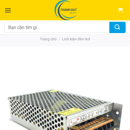
Chuyển
đến
nội
dung
Tìm
kiếm:
Trang chủ
/
Linh kiện đèn led