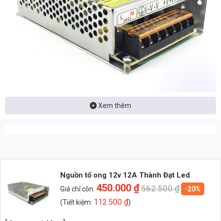
Xem thêm
Nhận báo giá đèn LED – tư vấn nhanh & giá tận xưởng
Nhắn: Loại đèn + Công suất + Số lượng để nhận báo giá
nhanh
Nguồn tổ ong 12v 12A Thành Đạt Led
Zalo 1 (Tư vấn chính)
450.000
₫
562.500
₫
Giá chỉ còn:
-20%
112.500
₫
(Tiết kiệm:
)
Zalo 2 (Hỗ trợ nhanh)