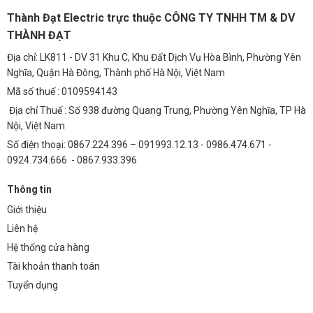
Thành Đạt Electric trực thuộc CÔNG TY TNHH TM & DV
Yêu cầu bảo hành chính hãng.
THÀNH ĐẠT
Câu Hỏi Thường Gặp (FAQs)
Địa chỉ: LK811 - DV 31 Khu C, Khu Đất Dịch Vụ Hòa Bình, Phường Yên
Nghĩa, Quận Hà Đông, Thành phố Hà Nội, Việt Nam
1. Nguồn Meanwell XLG-200-H-AB có phù hợp với
Mã số thuế : 0109594143
đèn LED có công suất lớn không?
Địa chỉ Thuế : Số 938 đường Quang Trung, Phường Yên Nghĩa, TP Hà
Có, nguồn Meanwell XLG-200-H-AB với công suất 200W có thể cung
Nội, Việt Nam
cấp đủ năng lượng cho nhiều loại đèn LED có công suất lớn, miễn là
Số điện thoại: 0867.224.396 – 091993.12.13 - 0986.474.671 -
tổng công suất tiêu thụ của đèn không vượt quá 200W.
0924.734.666 - 0867.933.396
2. Làm thế nào để bảo vệ nguồn Meanwell XLG-200-
Thông tin
H-AB khỏi quá tải?
Giới thiệu
Để bảo vệ nguồn khỏi quá tải, bạn nên tính toán tổng công suất tiêu
Liên hệ
thụ của đèn LED và chọn nguồn có công suất lớn hơn ít nhất 20%.
Hệ thống cửa hàng
Ngoài ra, nên sử dụng các thiết bị bảo vệ như cầu chì hoặc aptomat.
Tài khoản thanh toán
3. Nguồn Meanwell XLG-200-H-AB có thể hoạt động
Tuyển dụng
trong môi trường ẩm ướt không?