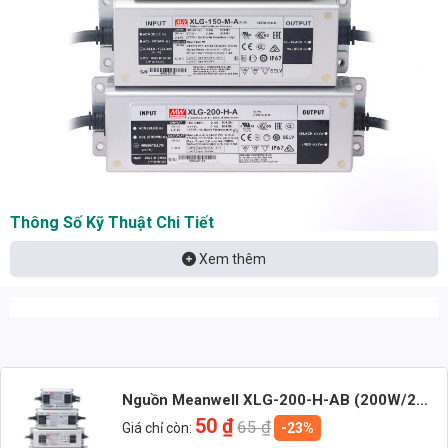
Thông Số Kỹ Thuật Chi Tiết
Để hiểu rõ hơn về nguồn Meanwell XLG-200-H-AB, chúng ta cần xem
Xem thêm
xét các thông số kỹ thuật quan trọng sau:
Nhận báo giá đèn LED – tư vấn nhanh & giá tận xưởng
Nhắn: Loại đèn + Công suất + Số lượng để nhận báo giá
nhanh
Nguồn Meanwell XLG-200-H-AB (200W/27
~ 56V/3500~5550mA)
50
₫
65
₫
Giá chỉ còn:
-23%
Zalo 1 (Tư vấn chính)