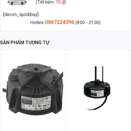
15
₫
(Tiết kiệm:
)
Zalo 2 (Hỗ trợ nhanh)
[devvn_quickbuy]
0867224396
Hotline
(8:00 - 21:00)
Công suất (Power):
200W – Khả năng cung cấp năng lượng tối
đa.
SẢN PHẨM TƯƠNG TỰ
Điện áp đầu vào (Input Voltage):
100~240VAC – Tương thích với
nhiều nguồn điện khác nhau.
Điện áp đầu ra (Output Voltage):
27~56VDC – Dải điện áp linh
hoạt cho nhiều loại đèn LED.
Dòng điện đầu ra (Output Current):
3500~5550mA – Điều chỉnh
dòng điện phù hợp với yêu cầu của đèn.
Hiệu suất (Efficiency):
>93% – Tiết kiệm điện năng tối đa.
Nhiệt độ hoạt động (Operating Temperature):
-40 ~ +90°C –
Hoạt động ổn định trong môi trường khắc nghiệt.
Kích thước (Dimension):
180 x 63 x 35.5mm – Thiết kế nhỏ gọn,
dễ dàng lắp đặt.