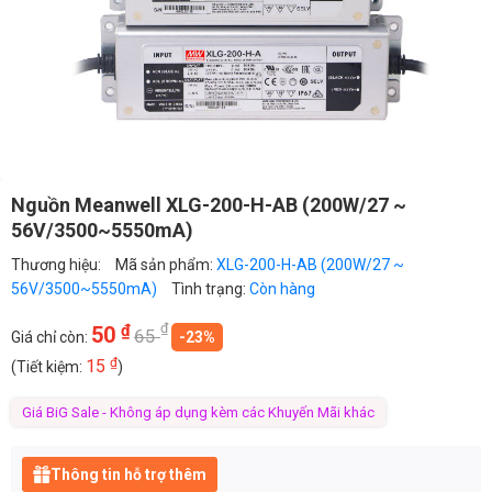
Nguồn Meanwell XLG-200-H-AB (200W/27 ~
56V/3500~5550mA)
Thương hiệu:
Mã sản phẩm:
XLG-200-H-AB (200W/27 ~
56V/3500~5550mA)
Tình trạng:
Còn hàng
₫
₫
50
65
Giá chỉ còn:
-23%
₫
15
(Tiết kiệm:
)
Giá BiG Sale - Không áp dụng kèm các Khuyến Mãi khác
Thông tin hỗ trợ thêm