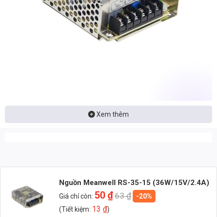
Xem thêm
Nhận báo giá đèn LED – tư vấn nhanh & giá tận xưởng
Nhắn: Loại đèn + Công suất + Số lượng để nhận báo giá
nhanh
Zalo 1 (Tư vấn chính)
Nguồn Meanwell RS-35-15 (36W/15V/2.4A)
Zalo 2 (Hỗ trợ nhanh)
50
₫
63
₫
Giá chỉ còn:
-20%
13
₫
(Tiết kiệm:
)