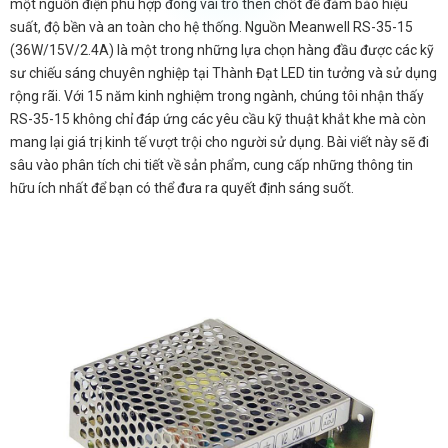
một nguồn điện phù hợp đóng vai trò then chốt để đảm bảo hiệu
suất, độ bền và an toàn cho hệ thống. Nguồn Meanwell RS-35-15
(36W/15V/2.4A) là một trong những lựa chọn hàng đầu được các kỹ
sư chiếu sáng chuyên nghiệp tại Thành Đạt LED tin tưởng và sử dụng
rộng rãi. Với 15 năm kinh nghiệm trong ngành, chúng tôi nhận thấy
RS-35-15 không chỉ đáp ứng các yêu cầu kỹ thuật khắt khe mà còn
mang lại giá trị kinh tế vượt trội cho người sử dụng. Bài viết này sẽ đi
sâu vào phân tích chi tiết về sản phẩm, cung cấp những thông tin
hữu ích nhất để bạn có thể đưa ra quyết định sáng suốt.