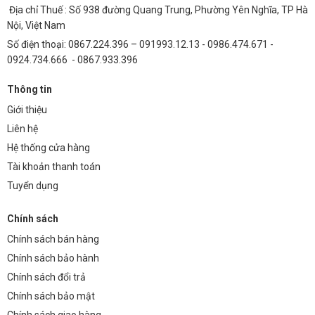
Địa chỉ Thuế : Số 938 đường Quang Trung, Phường Yên Nghĩa, TP Hà
độ cao.
Nội, Việt Nam
Kiểm tra định kỳ các kết nối điện để đảm bảo chúng không bị lỏng
Số điện thoại: 0867.224.396 – 091993.12.13 - 0986.474.671 -
hoặc bị oxy hóa.
0924.734.666 - 0867.933.396
Nếu không có kinh nghiệm về điện, hãy nhờ đến sự trợ giúp của
Thông tin
các chuyên gia.
Giới thiệu
FAQ – Các Câu Hỏi Thường Gặp
Liên hệ
Nguồn Meanwell RS-35-15 có phù hợp với đèn LED có
Hệ thống cửa hàng
điện áp khác 15V không?
Tài khoản thanh toán
Không, nguồn này chỉ phù hợp với các thiết bị có điện áp 15V DC.
Tuyển dụng
Sử dụng với điện áp khác có thể gây hư hỏng cho thiết bị.
Chính sách
Nguồn Meanwell RS-35-15 có tự động điều chỉnh điện
Chính sách bán hàng
áp đầu ra không?
Chính sách bảo hành
Có, nguồn này có khả năng ổn định điện áp đầu ra, đảm bảo đèn
Chính sách đổi trả
LED hoạt động ổn định ngay cả khi điện áp đầu vào có sự thay đổi.
Chính sách bảo mật
Nguồn Meanwell RS-35-15 có cần tản nhiệt không?
Chính sách giao hàng