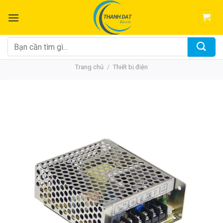
Chuyển
đến
nội
dung
Tìm
kiếm:
Trang chủ
/
Thiết bị điện