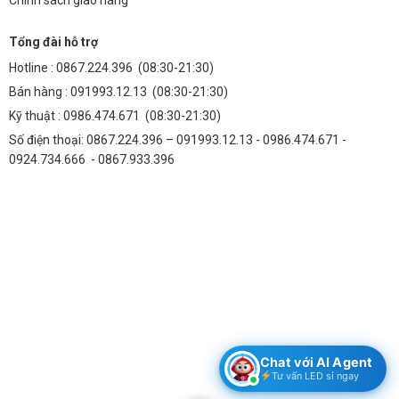
Vỏ nhôm ADC12 đã giúp tản nhiệt tốt, tuy nhiên, trong môi trường
nhiệt độ cao, bạn có thể cần thêm quạt tản nhiệt để đảm bảo hiệu
Tổng đài hỗ trợ
suất hoạt động tốt nhất.
Hotline :
0867.224.396
(08:30-21:30)
Làm thế nào để biết nguồn Meanwell RS-35-15 có bị lỗi
Bán hàng :
091993.12.13
(08:30-21:30)
không?
Kỹ thuật :
0986.474.671
(08:30-21:30)
Nếu nguồn không hoạt động, đèn LED không sáng hoặc nhấp
Số điện thoại: 0867.224.396 – 091993.12.13 - 0986.474.671 -
nháy, bạn nên kiểm tra nguồn và các kết nối điện. Nếu vẫn không
0924.734.666 - 0867.933.396
khắc phục được, hãy liên hệ với Thành Đạt LED để được hỗ trợ.
Tôi có thể mua nguồn Meanwell RS-35-15 ở đâu?
Bạn có thể mua sản phẩm này tại Thành Đạt LED. Chúng tôi cam
kết cung cấp sản phẩm chính hãng, chất lượng cao với giá cả
cạnh tranh.
Hãy liên hệ với chúng tôi ngay hôm nay để được tư vấn và hỗ trợ tốt
nhất!
Địa chỉ:
Số 938 đường Quang Trung, Phường Yên Nghĩa, TP Hà Nội,
Chat với AI Agent
Việt Nam
Tư vấn LED sỉ ngay