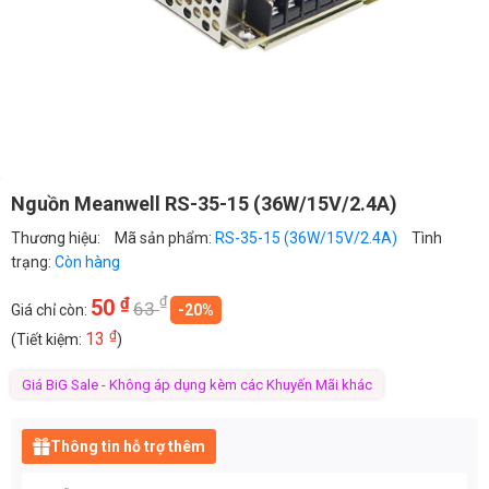
Nguồn Meanwell RS-35-15 (36W/15V/2.4A)
Thương hiệu:
Mã sản phẩm:
RS-35-15 (36W/15V/2.4A)
Tình
trạng:
Còn hàng
₫
₫
50
63
Giá chỉ còn:
-20%
₫
13
(Tiết kiệm:
)
Giá BiG Sale - Không áp dụng kèm các Khuyến Mãi khác
Thông tin hỗ trợ thêm