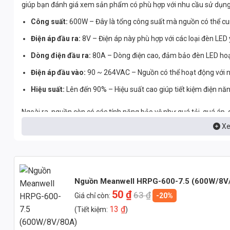
giúp bạn đánh giá xem sản phẩm có phù hợp với nhu cầu sử dụn
Công suất:
600W – Đây là tổng công suất mà nguồn có thể cun
Điện áp đầu ra:
8V – Điện áp này phù hợp với các loại đèn LED 
Dòng điện đầu ra:
80A – Dòng điện cao, đảm bảo đèn LED hoạ
Điện áp đầu vào:
90 ~ 264VAC – Nguồn có thể hoạt động với nh
Hiệu suất:
Lên đến 90% – Hiệu suất cao giúp tiết kiệm điện năn
Ngoài ra, nguồn còn có các tính năng bảo vệ như quá tải, quá áp
sáng của bạn.
Xe
Ưu điểm vượt trội của Nguồn Meanwell HRP
Vậy, điều gì khiến nguồn Meanwell HRPG-600-7.5 trở nên đặc biệt
Nguồn Meanwell HRPG-600-7.5 (600W/8V
sản phẩm:
50
₫
63
₫
Giá chỉ còn:
-20%
Độ tin cậy cao:
Meanwell là một thương hiệu nổi tiếng với các
13
₫
(Tiết kiệm:
)
Hiệu suất cao:
Giúp tiết kiệm điện năng và giảm chi phí vận hà