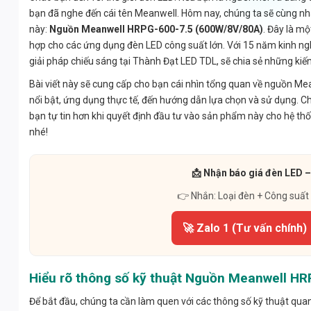
bạn đã nghe đến cái tên Meanwell. Hôm nay, chúng ta sẽ cùng n
này:
Nguồn Meanwell HRPG-600-7.5 (600W/8V/80A)
. Đây là mộ
hợp cho các ứng dụng đèn LED công suất lớn. Với 15 năm kinh ngh
giải pháp chiếu sáng tại Thành Đạt LED TDL, sẽ chia sẻ những ki
Bài viết này sẽ cung cấp cho bạn cái nhìn tổng quan về nguồn Me
nổi bật, ứng dụng thực tế, đến hướng dẫn lựa chọn và sử dụng. Ch
bạn tự tin hơn khi quyết định đầu tư vào sản phẩm này cho hệ t
nhé!
📩 Nhận báo giá đèn LED –
👉 Nhắn: Loại đèn + Công suất
🚀 Zalo 1 (Tư vấn chính)
Hiểu rõ thông số kỹ thuật Nguồn Meanwell HR
Để bắt đầu, chúng ta cần làm quen với các thông số kỹ thuật q