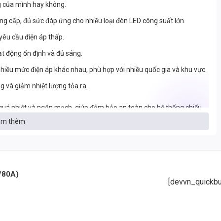
g của mình hay không.
g cấp, đủ sức đáp ứng cho nhiều loại đèn LED công suất lớn.
yêu cầu điện áp thấp.
t động ổn định và đủ sáng.
iều mức điện áp khác nhau, phù hợp với nhiều quốc gia và khu vực.
g và giảm nhiệt lượng tỏa ra.
, quá nhiệt và ngắn mạch, giúp đảm bảo an toàn cho hệ thống chiếu
m thêm
G-600-7.5
 và được ưa chuộng đến vậy? Dưới đây là một số ưu điểm nổi bật của
/80A)
[devvn_quickbu
 sản phẩm nguồn chất lượng và độ bền cao.
nh.