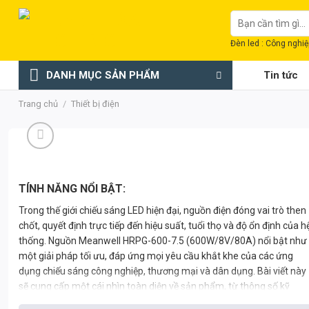
Chuyển
Tìm
đến
kiếm:
nội
Đèn led : Công nghiệp
dung
DANH MỤC SẢN PHẨM
Tin tức
Trang chủ
/
Thiết bị điện
TÍNH NĂNG NỔI BẬT:
Trong thế giới chiếu sáng LED hiện đại, nguồn điện đóng vai trò then
chốt, quyết định trực tiếp đến hiệu suất, tuổi thọ và độ ổn định của h
thống. Nguồn Meanwell HRPG-600-7.5 (600W/8V/80A) nổi bật như
một giải pháp tối ưu, đáp ứng mọi yêu cầu khắt khe của các ứng
dụng chiếu sáng công nghiệp, thương mại và dân dụng. Bài viết này
sẽ cung cấp một cái nhìn toàn diện về sản phẩm, từ thông số kỹ
thuật chi tiết, ưu điểm vượt trội, ứng dụng thực tế, đến hướng dẫn