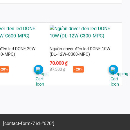
 đèn led DONE 20W
Nguồn driver đèn led DONE 10W
00-MPC)
(DL-12W-C300-MPC)
Giá
Giá
70.000
₫
gốc
hiện
-20%
-20%
87.500
₫
là:
tại
87.500 ₫.
là:
70.000 ₫.
[contact-form-7 id="670"]