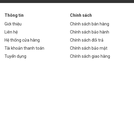
 khấu, hội trường…
Thông tin
Chính sách
ên dụng.
Giới thiệu
Chính sách bán hàng
Liên hệ
Chính sách bảo hành
Hệ thống cửa hàng
Chính sách đổi trả
o các tuyến đường nông thôn.
Tài khoản thanh toán
Chính sách bảo mật
g công cộng.
Tuyển dụng
Chính sách giao hàng
xe.
ởng, kho bãi.
eanwell HRPG-600-7.5 giúp đảm bảo đèn LED hoạt động hiệu quả và
ế đáng kể trong dài hạn. Với hiệu suất cao lên đến 90%, bạn có thể
suất thấp hơn. Bên cạnh đó, độ bền cao và tính năng bảo vệ toàn diện
ử dụng, bạn có thể tiết kiệm từ 30% đến 50% chi phí vận hành so với