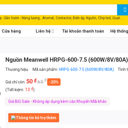
 - Sân Vườn - Năng lượng , Atomat, Contactor, Biến áp, Nguồn, Chip led, Quạt ...
Cửa hàng
Liên hệ
Tài khoản thanh toán
Hệ thốn
Nguồn Meanwell HRPG-600-7.5 (600W/8V/80A)
Thương hiệu:
Mã sản phẩm:
HRPG-600-7.5 (600W/8V/80A)
Tình 
₫
₫
50
63
Giá chỉ còn:
-20%
₫
13
(Tiết kiệm:
)
ệ
Giá BiG Sale - Không áp dụng kèm các Khuyến Mãi khác
Thông tin hỗ trợ thêm