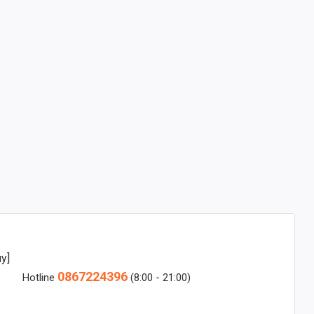
y]
0867224396
Hotline
(8:00 - 21:00)