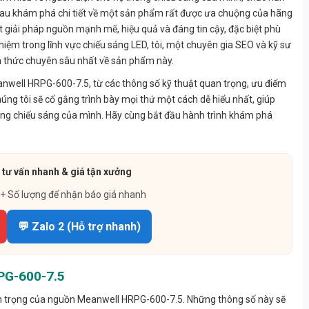
hau khám phá chi tiết về một sản phẩm rất được ưa chuộng của hãng
t giải pháp nguồn mạnh mẽ, hiệu quả và đáng tin cậy, đặc biệt phù
iệm trong lĩnh vực chiếu sáng LED, tôi, một chuyên gia SEO và kỹ sư
ến thức chuyên sâu nhất về sản phẩm này.
anwell HRPG-600-7.5, từ các thông số kỹ thuật quan trọng, ưu điểm
úng tôi sẽ cố gắng trình bày mọi thứ một cách dễ hiểu nhất, giúp
hống chiếu sáng của mình. Hãy cùng bắt đầu hành trình khám phá
 tư vấn nhanh & giá tận xưởng
 + Số lượng để nhận báo giá nhanh
💬 Zalo 2 (Hỗ trợ nhanh)
PG-600-7.5
uan trọng của nguồn Meanwell HRPG-600-7.5. Những thông số này sẽ