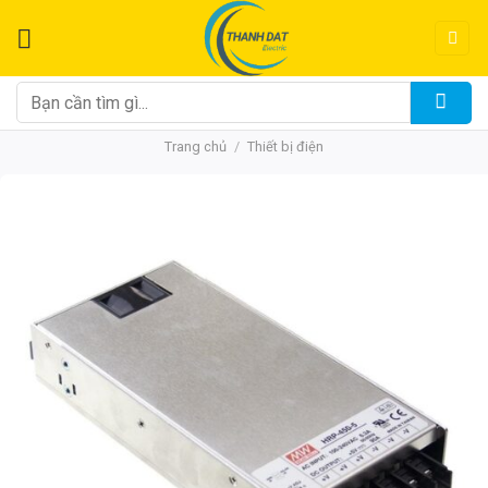
Chuyển
đến
nội
dung
Tìm
kiếm:
Trang chủ
/
Thiết bị điện