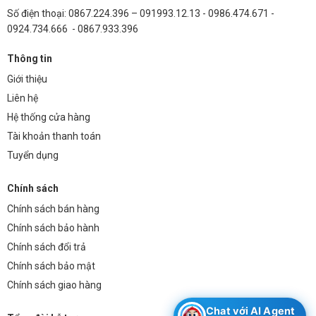
7.5
Số điện thoại: 0867.224.396 – 091993.12.13 - 0986.474.671 -
0924.734.666 - 0867.933.396
Nguồn Meanwell HRP-450-7.5 có thể sử dụng cho
loại đèn LED nào?
Thông tin
Nguồn này phù hợp với các loại đèn LED yêu cầu điện áp 8V và tổng
Giới thiệu
công suất không vượt quá 450W.
Liên hệ
Nguồn Meanwell HRP-450-7.5 có chống nước
Hệ thống cửa hàng
không?
Tài khoản thanh toán
Tuyển dụng
Không, nguồn này không được thiết kế để chống nước. Cần lắp đặt ở
nơi khô ráo.
Chính sách
Tuổi thọ trung bình của nguồn Meanwell HRP-450-
Chính sách bán hàng
7.5 là bao lâu?
Chính sách bảo hành
Tuổi thọ trung bình của nguồn này là khoảng 50.000 giờ hoạt động,
Chính sách đổi trả
tùy thuộc vào điều kiện sử dụng.
Chính sách bảo mật
Chính sách giao hàng
Nguồn Meanwell HRP-450-7.5 có bảo hành không?
Chat với AI Agent
Thông thường, nguồn Meanwell HRP-450-7.5 được bảo hành từ 2