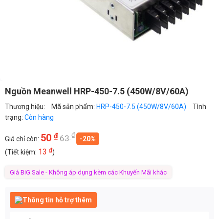
Nguồn Meanwell HRP-450-7.5 (450W/8V/60A)
Thương hiệu:
Mã sản phẩm:
HRP-450-7.5 (450W/8V/60A)
Tình
trạng:
Còn hàng
₫
₫
50
63
Giá chỉ còn:
-20%
₫
13
(Tiết kiệm:
)
Giá BiG Sale - Không áp dụng kèm các Khuyến Mãi khác
Thông tin hỗ trợ thêm