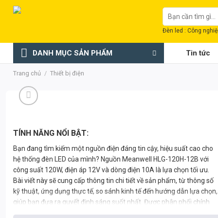
Chuyển
Tìm
đến
kiếm:
nội
Đèn led : Công nghiệp
dung
DANH MỤC SẢN PHẨM
Tin tức
Trang chủ
/
Thiết bị điện
TÍNH NĂNG NỔI BẬT:
Bạn đang tìm kiếm một nguồn điện đáng tin cậy, hiệu suất cao cho
hệ thống đèn LED của mình? Nguồn Meanwell HLG-120H-12B với
công suất 120W, điện áp 12V và dòng điện 10A là lựa chọn tối ưu.
Bài viết này sẽ cung cấp thông tin chi tiết về sản phẩm, từ thông số
kỹ thuật, ứng dụng thực tế, so sánh kinh tế đến hướng dẫn lựa chọn,
giúp bạn đưa ra quyết định sáng suốt nhất. Được phân phối chính
hãng tại Thành Đạt LED TDL, chúng tôi cam kết chất lượng và dịch