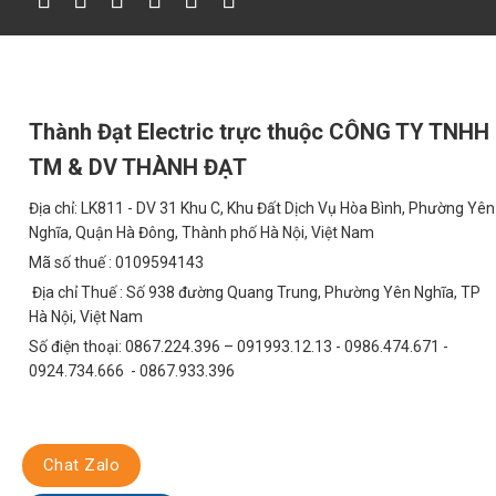
Chi phí bảo trì:
Độ bền cao và khả năng chống chịu môi trường khắc 
phí nhân công và vật tư.
Tuổi thọ:
Nguồn Meanwell HLG-120H-12B có tuổi thọ cao, giúp bạn t
Hướng Dẫn Lựa Chọn Nguồn Meanwell HLG-1
Thành Đạt Electric trực thuộc CÔNG TY TNHH
Để lựa chọn được nguồn Meanwell HLG-120H-12B phù hợp với nhu 
TM & DV THÀNH ĐẠT
Tổng công suất tiêu thụ của hệ thống đèn LED:
Chọn nguồn c
Địa chỉ: LK811 - DV 31 Khu C, Khu Đất Dịch Vụ Hòa Bình, Phường Yên
Điện áp hoạt động của đèn LED:
Chọn nguồn có điện áp đầu ra
Nghĩa, Quận Hà Đông, Thành phố Hà Nội, Việt Nam
Môi trường lắp đặt:
Nếu lắp đặt ngoài trời hoặc trong môi trư
Mã số thuế : 0109594143
Địa chỉ Thuế : Số 938 đường Quang Trung, Phường Yên Nghĩa, TP
Bạn có thể tham khảo thêm các sản phẩm nguồn Meanwell khác 
Hà Nội, Việt Nam
FAQ Về Nguồn Meanwell HLG-120H-12B
Số điện thoại: 0867.224.396 – 091993.12.13 - 0986.474.671 -
0924.734.666 - 0867.933.396
1. Nguồn Meanwell HLG-120H-12B có an toàn kh
Hoàn toàn an toàn. Nguồn được trang bị các tính năng bảo vệ n
cho hệ thống chiếu sáng và người sử dụng.
Chat Zalo
2. Nguồn Meanwell HLG-120H-12B có thể hoạt độ