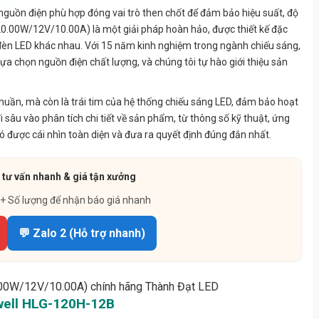
n nguồn điện phù hợp đóng vai trò then chốt để đảm bảo hiệu suất, độ
.00W/12V/10.00A) là một giải pháp hoàn hảo, được thiết kế đặc
i đèn LED khác nhau. Với 15 năm kinh nghiệm trong ngành chiếu sáng,
ựa chọn nguồn điện chất lượng, và chúng tôi tự hào giới thiệu sản
ần, mà còn là trái tim của hệ thống chiếu sáng LED, đảm bảo hoạt
 đi sâu vào phân tích chi tiết về sản phẩm, từ thông số kỹ thuật, ứng
ó được cái nhìn toàn diện và đưa ra quyết định đúng đắn nhất.
 tư vấn nhanh & giá tận xưởng
 + Số lượng để nhận báo giá nhanh
💬 Zalo 2 (Hỗ trợ nhanh)
well HLG-120H-12B