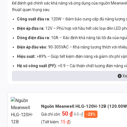
Để đánh giá chính xác khả năng và ứng dụng của nguồn Meanwell
thuật quan trọng sau:
Công suất đầu ra:
120W – Đảm bảo cung cấp đủ năng lượng c
Điện áp đầu ra:
12V – Phù hợp với hầu hết các loại đèn LED phổ
Dòng điện đầu ra:
10A – Xác định khả năng tải tối đa của nguồ
Điện áp đầu vào:
90-305VAC – Khả năng tương thích với nhiều 
Hiệu suất:
>89% – Giúp tiết kiệm điện năng và giảm chi phí vậ
Hệ số công suất (PF):
>0.9 – Cải thiện chất lượng điện năng và
Chất liệu vỏ:
Hợp kim nhôm ADC12 – Đảm bảo khả năng tản nhi
Xe
Tiêu chuẩn bảo vệ:
IP67 – Chống bụi và nước, phù hợp sử dụn
Ứng Dụng Đa Dạng Của Nguồn Meanwell HLG
Nguồn Meanwell HLG-120H-12B (120.00W
Nguồn Meanwell HLG-120H-12B có thể được ứng dụng trong nhiều
50
₫
65
₫
Giá chỉ còn:
-23%
Chiếu Sáng Đô Thị và Đường Giao Thông
15
₫
(Tiết kiệm:
)