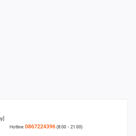
y]
0867224396
Hotline
(8:00 - 21:00)