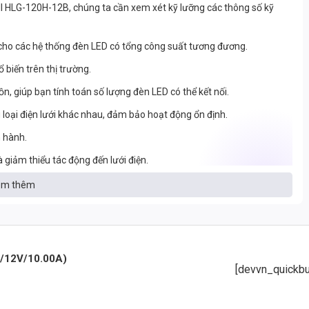
 HLG-120H-12B, chúng ta cần xem xét kỹ lưỡng các thông số kỹ
ho các hệ thống đèn LED có tổng công suất tương đương.
 biến trên thị trường.
n, giúp bạn tính toán số lượng đèn LED có thể kết nối.
loại điện lưới khác nhau, đảm bảo hoạt động ổn định.
n hành.
 giảm thiểu tác động đến lưới điện.
ệt tốt và độ bền cao.
m thêm
g trong môi trường khắc nghiệt.
-120H-12B
/12V/10.00A)
 lĩnh vực khác nhau, bao gồm:
[devvn_quickbu