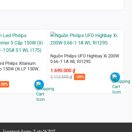
Nguồn Philips UFO Highbay Xi 200W
0.66-1.1A WL RI129S
d Philips Xitanium
p 150W (Xi LP 150W
Giá
Giá
1.690.000
₫
 WL I175)
gốc
hiện
-20%
2.112.500
₫
là:
tại
2.112.500 ₫.
là:
-20%
1.690.000 ₫.
[contact-form-7 id="670"]