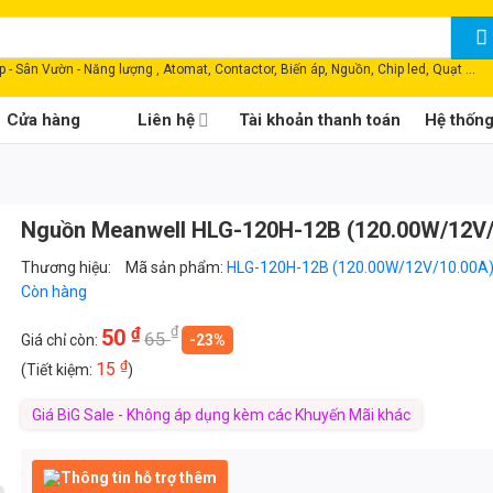
 - Sân Vườn - Năng lượng , Atomat, Contactor, Biến áp, Nguồn, Chip led, Quạt ...
Cửa hàng
Liên hệ
Tài khoản thanh toán
Hệ thốn
Nguồn Meanwell HLG-120H-12B (120.00W/12V/
Thương hiệu:
Mã sản phẩm:
HLG-120H-12B (120.00W/12V/10.00A
Còn hàng
₫
₫
50
65
Giá chỉ còn:
-23%
₫
15
(Tiết kiệm:
)
Giá BiG Sale - Không áp dụng kèm các Khuyến Mãi khác
Thông tin hỗ trợ thêm