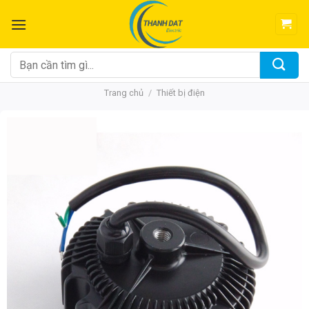
Chuyển
đến
nội
dung
Tìm
kiếm:
Trang chủ
/
Thiết bị điện