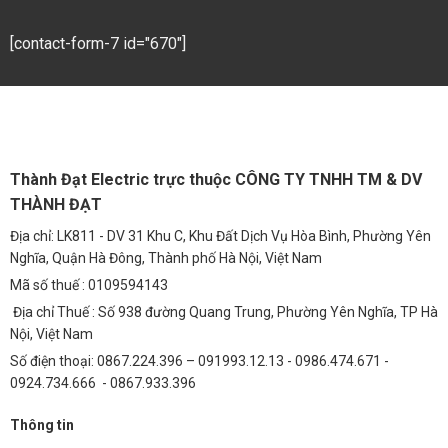
Chiếu Sáng Bãi Xe
Đảm bảo ánh sáng đầy đủ và rõ ràng trong bãi xe, tăng cường an
[contact-form-7 id="670"]
ninh và thuận tiện cho người sử dụng.
Chiếu Sáng Khu Công Nghiệp (KCN)
Cung cấp nguồn điện đáng tin cậy cho đèn LED nhà xưởng, đảm bảo
hoạt động liên tục và hiệu quả.
Thành Đạt Electric trực thuộc CÔNG TY TNHH TM & DV
Hướng Dẫn Lựa Chọn Nguồn Meanwell HBG-200-48B
THÀNH ĐẠT
Chính Hãng
Địa chỉ: LK811 - DV 31 Khu C, Khu Đất Dịch Vụ Hòa Bình, Phường Yên
Để tránh mua phải hàng giả, hãy:
Nghĩa, Quận Hà Đông, Thành phố Hà Nội, Việt Nam
Chọn nhà cung cấp uy tín như
Bộ Nguồn tổ ong Meanwell LRS-
Mã số thuế : 0109594143
50-5 (50W 5V 10A)
.
Địa chỉ Thuế : Số 938 đường Quang Trung, Phường Yên Nghĩa, TP Hà
Kiểm tra tem, nhãn, logo, số serial.
Nội, Việt Nam
Yêu cầu giấy tờ chứng minh nguồn gốc.
Số điện thoại: 0867.224.396 – 091993.12.13 - 0986.474.671 -
0924.734.666 - 0867.933.396
FAQ Về Nguồn Meanwell HBG-200-48B
Thông tin
Câu 1: Nguồn Meanwell HBG-200-48B có thể sử