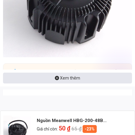
Nhận báo giá đèn LED – tư vấn nhanh & giá tận xưởng
Xem thêm
Nhắn: Loại đèn + Công suất + Số lượng để nhận báo giá
nhanh
Zalo 1 (Tư vấn chính)
Zalo 2 (Hỗ trợ nhanh)
Nguồn Meanwell HBG-200-48B
(196,80W/48V/4.10A)
50
₫
65
₫
Giá chỉ còn:
-23%