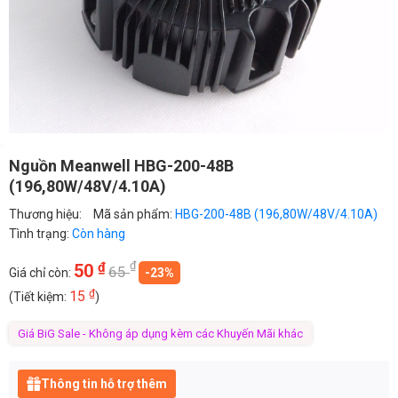
Nguồn Meanwell HBG-200-48B
(196,80W/48V/4.10A)
Thương hiệu:
Mã sản phẩm:
HBG-200-48B (196,80W/48V/4.10A)
Tình trạng:
Còn hàng
₫
₫
50
65
Giá chỉ còn:
-23%
₫
15
(Tiết kiệm:
)
Giá BiG Sale - Không áp dụng kèm các Khuyến Mãi khác
Thông tin hỗ trợ thêm