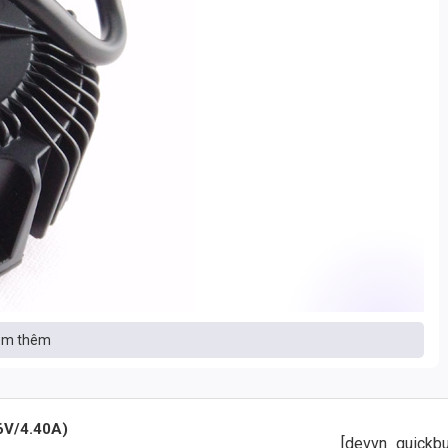
m thêm
tư vấn nhanh & giá tận xưởng
6V/4.40A)
 + Số lượng để nhận báo giá nhanh
[devvn_quickbu