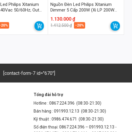
Led Philips Xitanium
Nguồn Đèn Led Philips Xitanium
40Vac 50/60Hz; Out
Dimmer 5 Cấp 200W (Xi LP 200W
0.3-1.05A S1 WL I195)
Giá
Giá
1.130.000
₫
gốc
hiện
-20%
-20%
1.412.500
₫
là:
tại
1.412.500 ₫.
là:
1.130.000 ₫.
[contact-form-7 id="670"]
Tổng đài hỗ trợ
Hotline :
0867.224.396
(08:30-21:30)
Bán hàng :
091993.12.13
(08:30-21:30)
Kỹ thuật :
0986.474.671
(08:30-21:30)
Số điện thoại: 0867.224.396 – 091993.12.13 -