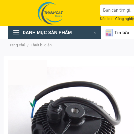
Chuyển
Tìm
đến
kiếm:
nội
Đèn led : Công nghiệp
dung
DANH MỤC SẢN PHẨM
Tin tức
Trang chủ
/
Thiết bị điện