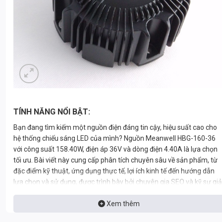
TÍNH NĂNG NỔI BẬT:
Bạn đang tìm kiếm một nguồn điện đáng tin cậy, hiệu suất cao cho
hệ thống chiếu sáng LED của mình? Nguồn Meanwell HBG-160-36
với công suất 158.40W, điện áp 36V và dòng điện 4.40A là lựa chọn
tối ưu. Bài viết này cung cấp phân tích chuyên sâu về sản phẩm, từ
đặc điểm kỹ thuật, ứng dụng thực tế, lợi ích kinh tế đến hướng dẫn
lựa chọn và sử dụng, được trình bày bởi chuyên gia SEO và kỹ sư giả
pháp chiếu sáng tại Thành Đạt LED TDL với 15 năm kinh nghiệm.
Xem thêm