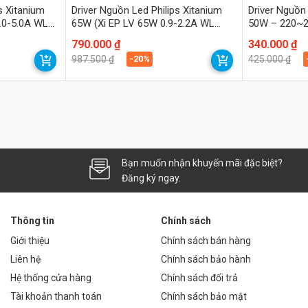
s Xitanium
Driver Nguồn Led Philips Xitanium
Driver Nguồn 
.0-5.0A WL
65W (Xi EP LV 65W 0.9-2.2A WL
50W – 220~2
I120)
30~42VDC
 động. Hệ số công suất (PF)
> 0.9
, giúp giảm thiểu tổn thất năng
Giá
Giá
790.000
₫
Giá
Giá
340.000
₫
gốc
hiện
gốc
hiện
-20%
987.500
₫
425.000
₫
là:
tại
là:
tại
987.500 ₫.
là:
425.000 ₫.
là:
-160-36
790.000 ₫.
340.000 ₫.
ĩnh vực khác nhau:
 giao thông và tiết kiệm năng lượng.
Bạn muốn nhận khuyến mãi đặc biệt?
Đăng ký ngay.
n ninh và thuận tiện cho người sử dụng.
Thông tin
Chính sách
Giới thiệu
Chính sách bán hàng
đảm bảo điều kiện làm việc tốt và tăng năng suất lao động.
Liên hệ
Chính sách bảo hành
Hệ thống cửa hàng
Chính sách đổi trả
Tài khoản thanh toán
Chính sách bảo mật