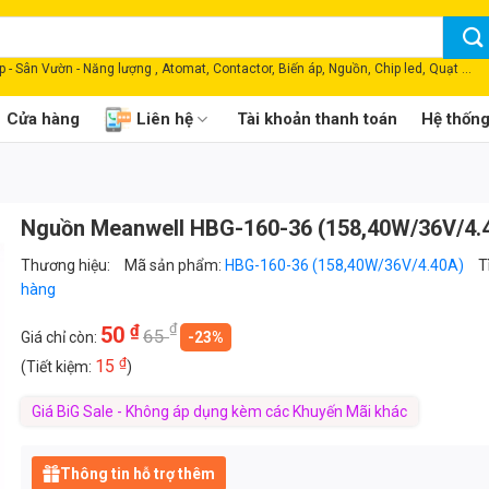
 - Sân Vườn - Năng lượng , Atomat, Contactor, Biến áp, Nguồn, Chip led, Quạt ...
Cửa hàng
Liên hệ
Tài khoản thanh toán
Hệ thốn
Nguồn Meanwell HBG-160-36 (158,40W/36V/4.
Thương hiệu:
Mã sản phẩm:
HBG-160-36 (158,40W/36V/4.40A)
T
hàng
₫
₫
50
65
Giá chỉ còn:
-23%
₫
15
(Tiết kiệm:
)
Giá BiG Sale - Không áp dụng kèm các Khuyến Mãi khác
Thông tin hỗ trợ thêm