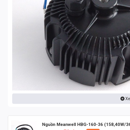
Xe
Nhận báo giá đèn LED – 
Nguồn Meanwell HBG-160-36 (158,40W/3
Nhắn: Loại đèn + Công suất